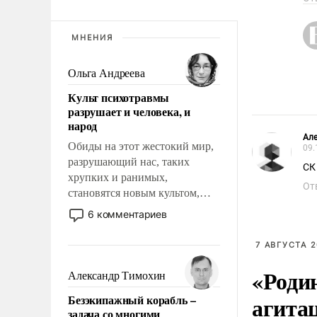
МНЕНИЯ
Ольга Андреева
Культ психотравмы
разрушает и человека, и
народ
Ал
Обиды на этот жестокий мир,
09.
разрушающий нас, таких
СК
хрупких и ранимых,
От
становятся новым культом,
постепенно вытесняя и
6 комментариев
отменяя традиционное
требование к человеку – быть
7 АВГУСТА 2
мужественным и твердым под
«Роди
ударами судьбы, брать на себя
Александр Тимохин
ответственность, помогать
агита
Безэкипажный корабль –
слабым, идти вперед и
задача со многими