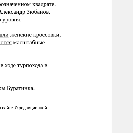
бозначенном квадрате.
Александр Зюбанов,
 уровня.
шли
женские кроссовки,
ются
масштабные
в ходе турпохода в
ы Буратинка.
 сайте. О редакционной