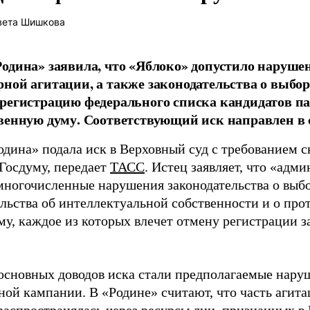
вета Шишкова
одина» заявила, что «Яблоко» допустило наруше
ной агитации, а также законодательства о выбор
регистрацию федерального списка кандидатов па
венную думу. Соответствующий иск направлен в с
одина» подала иск в Верховный суд с требованием с
 Госдуму, передает
ТАСС
. Истец заявляет, что «адм
многочисленные нарушения законодательства о выбор
ельства об интеллектуальной собственности и о про
му, каждое из которых влечет отмену регистрации 
основных доводов иска стали предполагаемые нару
ной кампании. В «Родине» считают, что часть агит