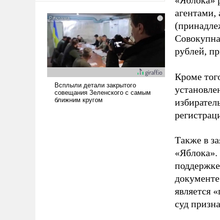
«Яблока» 
американские арсеналы.
агентами,
Сложившаяся ситуация
(принадле
означает многолетний период
Совокупная
уязвимости США, например,
рублей, пр
перед Китаем.
Кроме тог
установле
избиратель
регистрац
Также в з
«Яблока».
поддержке
документе
является 
суд призн