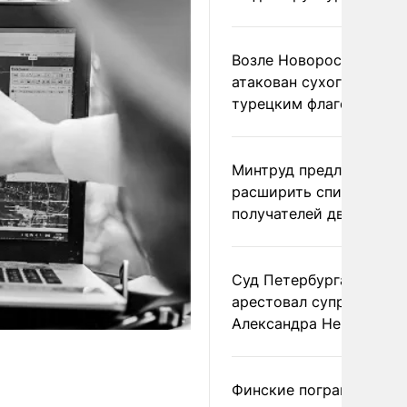
Возле Новороссийска
атакован сухогруз под
турецким флагом
Минтруд предложил
расширить список
получателей двух пенс
Суд Петербурга заочно
арестовал супругу
Александра Невзорова
Финские пограничники