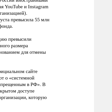
в России иностранными
я YouTube и Instagram
ганизацией).
густа превысила 55 млн
фонда.
ацию превысили
ного размера
основанием для отмены
фициальном сайте
ют о «системной
апрещенным в РФ». В
ткрытом доступе
организации, которую