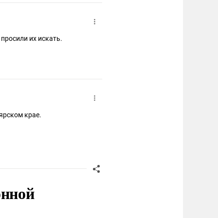
е просили их искать.
оярском крае.
онной