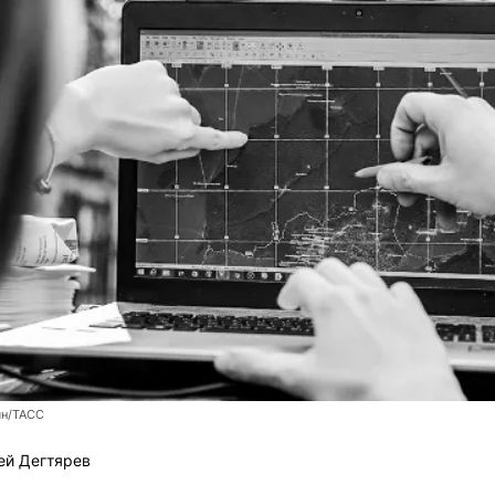
ян/ТАСС
ей Дегтярев