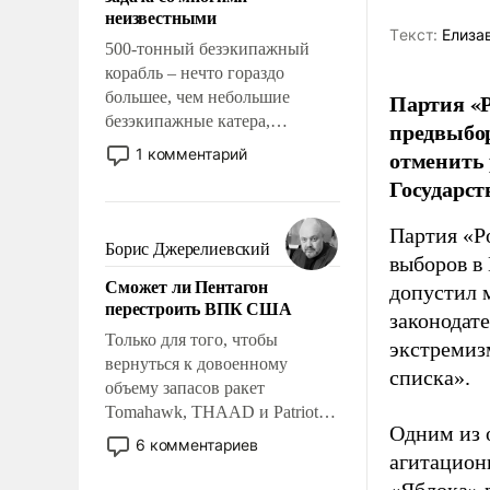
адаптироваться.
неизвестными
Tекст:
Елиза
500-тонный безэкипажный
корабль – нечто гораздо
большее, чем небольшие
Партия «Р
безэкипажные катера,
предвыбор
применение которых уже
1 комментарий
отменить 
стало обыденностью. Задача по
Государст
созданию такого корабля очень
сложна и амбициозна. Однако
Партия «Р
и ее реализация радикально
Борис Джерелиевский
выборов в
поднимет наши боевые
Сможет ли Пентагон
возможности.
допустил 
перестроить ВПК США
законодат
Только для того, чтобы
экстремиз
вернуться к довоенному
списка».
объему запасов ракет
Tomahawk, THAAD и Patriot
Одним из 
США потребуется более трех
6 комментариев
агитацион
лет. Даже небольшая война с
Ираном опустошила