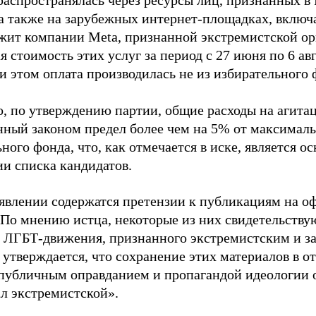
распространялась через ресурсы лиц, признанных 
 а также на зарубежных интернет-площадках, включа
жит компании Meta, признанной экстремистской ор
 стоимость этих услуг за период с 27 июня по 6 ав
и этом оплата производилась не из избирательного 
о, по утверждению партии, общие расходы на агит
нный законом предел более чем на 5% от максималь
ного фонда, что, как отмечается в иске, является 
ии списка кандидатов.
аявлении содержатся претензии к публикациям на о
 По мнению истца, некоторые из них свидетельству
 ЛГБТ-движения, признанного экстремистским и з
 утверждается, что сохранение этих материалов в о
«публичным оправданием и пропагандой идеологии 
ал экстремистской».