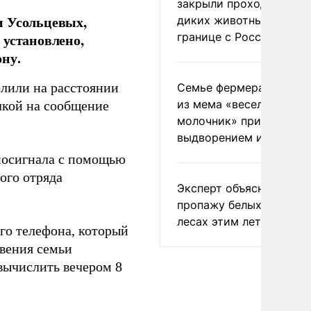
закрыли проходы для
и Усольцевых,
диких животных на
границе с Россией
 установлено,
ну.
елили на расстоянии
Семье фермера Уолкер
из мема «веселый
лкой на сообщение
молочник» пригрозили
выдворением из Росси
иосигнала с помощью
ого отряда
Эксперт объяснил
пропажу белых грибов 
лесах этим летом
ого телефона, который
овения семьи
вычислить вечером 8