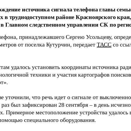
ждение источника сигнала телефона главы семь
 в труднодоступном районе Красноярского края,
в Главном следственном управлении СК по регио
лефона, принадлежавшего Сергею Усольцеву, опред
метров от поселка Кутурчин, передает
ТАСС
со ссы
там удалось установить координаты источника рад
нологичной техники и участия картографов поисков
т».
е уточнили, что речь идет о сигнале от выключенн
раз был зафиксирован 28 сентября – в день исчезн
х. Примерное местоположение устройства удалось 
 помощью специального оборудования.