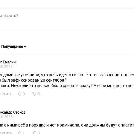
г Емелин
10.2025
 ведомстве уточнили, что речь идет о сигнале от выключенного тел
з был зафиксирован 28 сентября."
нако. Неужели это нельзя было сделать сразу? А если можно, то по
ветить
6
0
ксандр Серков
10.2025
ли с ними всё в порядке и нет криминала, они должны будут оплатит
ветить
1
0