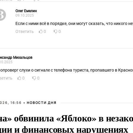
Олег Емелин
09.10.2025
Если с ними всё в порядке, они могут сказать, что никого н
Ответить
0
0
ександр Михальцов
10.2025
 опроверг слухи о сигнале с телефона туриста, пропавшего в Красн
ветить
0
0
026, 16:56 •
НОВОСТИ ДНЯ
на» обвинила «Яблоко» в незак
ции и финансовых нарушениях