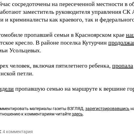
йчас сосредоточены на пересеченной местности в о
работают заместитель руководителя управления СК 
и и криминалисты как краевого, так и федерального
втомобиле пропавшей семьи в Красноярском крае
на
етское кресло. В районе поселка Кутурчин
продолжа
мьи Усольцевых.
рех человек, включая пятилетнего ребенка,
пропала
нской петли.
идели
пропавшую семью на маршруте к вершине гор
омментировать материалы газеты ВЗГЛЯД,
зарегистрировавшись
на
отношению к комментариям читайте
здесь
.
:
4
комментария