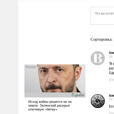
Сортировка:
Оле
09.
"В
ра
Од
От
Але
09.
Ес
От