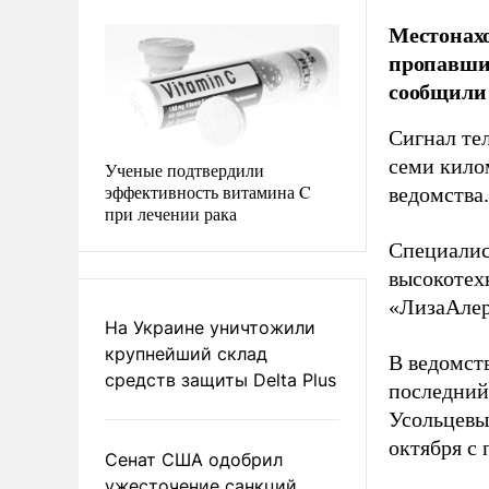
Местонахо
пропавших
сообщили 
Сигнал те
семи кило
Ученые подтвердили
эффективность витамина C
ведомства.
при лечении рака
Специалис
высокотех
«ЛизаАлер
На Украине уничтожили
крупнейший склад
В ведомств
средств защиты Delta Plus
последний 
Усольцевы
октября с
Сенат США одобрил
ужесточение санкций