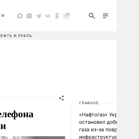
ТИ
НЕФТЬ И РУБЛЬ
ГЛАВНОЕ
елефона
«Нафтогаз» Украины
ьи
остановил добычу нефт
газа из-за повреждения
инфраструктуры