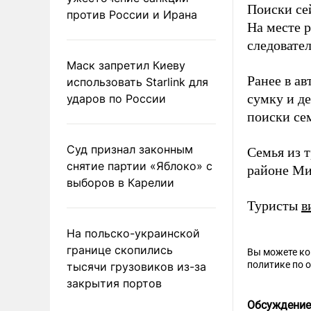
Поиски се
против России и Ирана
На месте 
следовател
Маск запретил Киеву
Ранее в а
использовать Starlink для
сумку и д
ударов по России
поиски се
Суд признал законным
Семья из т
снятие партии «Яблоко» с
районе Ми
выборов в Карелии
Туристы
в
На польско-украинской
границе скопились
Вы можете к
политике по 
тысячи грузовиков из-за
закрытия портов
Обсуждение