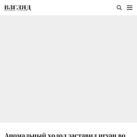
Аномальный холод заставил игуан во