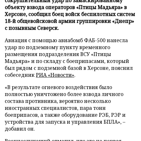
сокрушительный удар по замаскированному
объекту взвода операторов «Птицы Мадьяра» в
Херсоне, сообщил боец войск беспилотных систем
18-й общевойсковой армии группировки «Днепр»
с позывным Северск.
Авиация с помощью авиабомб ФАБ-500 нанесла
удар по подземному пункту временного
размещения подразделения ВСУ «Птицы
Мадьяра» и по складу с боеприпасами, который
был рядом с подземной базой в Херсоне, пояснил
собеседник
РИА «Новости»
.
«В результате огневого воздействия было
полностью уничтожено более взвода личного
состава противника, вероятно несколько
иностранных специалистов, пара тонн
боеприпасов, а также оборудование РЭБ, РЭР и
устройства для запуска и управления БПЛА», –
добавил он.
Военнослужащий отметил, что это не первая