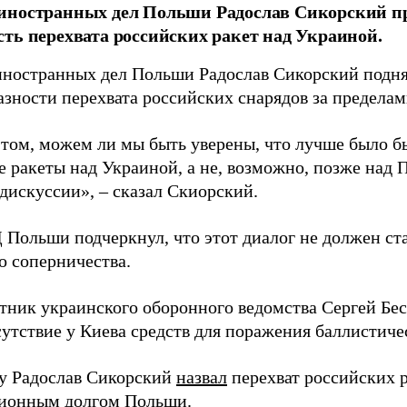
иностранных дел Польши Радослав Сикорский пр
ть перехвата российских ракет над Украиной.
ностранных дел Польши Радослав Сикорский подня
азности перехвата российских снарядов за пределам
 том, можем ли мы быть уверены, что лучше было бы
е ракеты над Украиной, а не, возможно, позже над 
дискуссии», – сказал Скиорский.
 Польши подчеркнул, что этот диалог не должен с
о соперничества.
етник украинского оборонного ведомства Сергей Бе
сутствие у Киева средств для поражения баллистиче
ду Радослав Сикорский
назвал
перехват российских 
ионным долгом Польши.