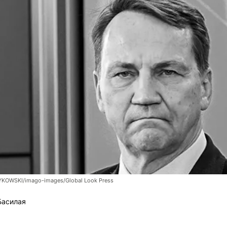
KOWSKI/imago-images/Global Look Press
Басилая