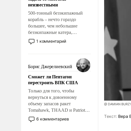
адаптироваться.
неизвестными
500-тонный безэкипажный
корабль – нечто гораздо
большее, чем небольшие
безэкипажные катера,
применение которых уже
1 комментарий
стало обыденностью. Задача по
созданию такого корабля очень
сложна и амбициозна. Однако
и ее реализация радикально
Борис Джерелиевский
поднимет наши боевые
Сможет ли Пентагон
возможности.
перестроить ВПК США
Только для того, чтобы
вернуться к довоенному
объему запасов ракет
@ DAMIAN BURZY
Tomahawk, THAAD и Patriot
Tекст:
Вера 
США потребуется более трех
6 комментариев
лет. Даже небольшая война с
Ираном опустошила