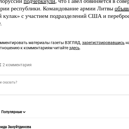
лоруссии
подчеркнули
, что Гавел обвиняется в со
ории республики. Командование армии Литвы
объяв
 кулак» с участием подразделений США и перебро
.
омментировать материалы газеты ВЗГЛЯД,
зарегистрировавшись
на
отношению к комментариям читайте
здесь
.
:
2
комментария
рида Зануйтдинова