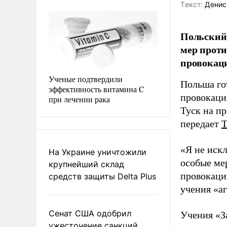
Tекст:
Денис
Польский
мер проти
провокац
Ученые подтвердили
Польша го
эффективность витамина C
провокаци
при лечении рака
Туск на п
передает
«Я не иск
На Украине уничтожили
особые ме
крупнейший склад
провокаци
средств защиты Delta Plus
учения «а
Сенат США одобрил
Учения «За
ужесточение санкций