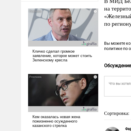
В МИД Бе
на террит
«Железный
по региону
Вы можете к
политике по 
Обсуждение
Сортировка:
Фа