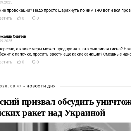
09.2025
кие провокации? Надо просто шарахнуть по ним ТЯО вот и вся про
ветить
0
0
ксандр Сергеев
09.2025
тересно, а какие меры может предпринять эта сыкливая гиена? Нал
бежит к папочке, просить ввести еще какие санкции? Смешные иди
ветить
0
0
026, 09:47 •
НОВОСТИ ДНЯ
ский призвал обсудить уничто
йских ракет над Украиной