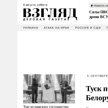
8 августа, суббота
Новость ч
Силы ПВО 
дрона ВС
УКРАИНА
АТАКА НА ИРАН
РОССИЯ И США
5 СЕНТЯБРЯ 
Туск 
Белор
Три исламских государства