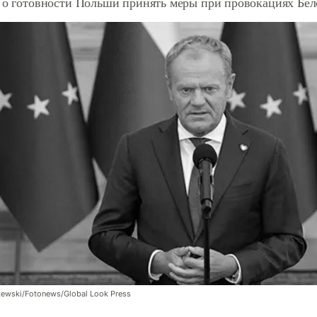
л о готовности Польши принять меры при провокациях Бе
zewski/Fotonews/Global Look Press