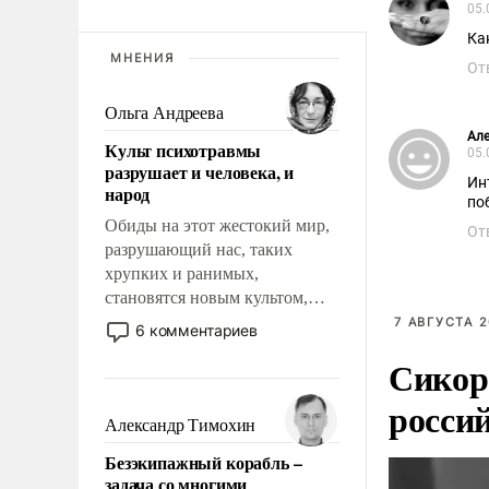
05.
Ка
МНЕНИЯ
От
Ольга Андреева
Але
Культ психотравмы
05.
разрушает и человека, и
Ин
народ
по
Обиды на этот жестокий мир,
От
разрушающий нас, таких
хрупких и ранимых,
становятся новым культом,
постепенно вытесняя и
7 АВГУСТА 2
6 комментариев
отменяя традиционное
Сикор
требование к человеку – быть
мужественным и твердым под
росси
ударами судьбы, брать на себя
Александр Тимохин
ответственность, помогать
Безэкипажный корабль –
слабым, идти вперед и
задача со многими