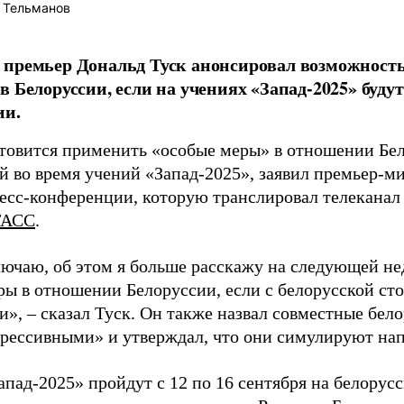
 Тельманов
 премьер Дональд Туск анонсировал возможност
в Белоруссии, если на учениях «Запад-2025» буд
ии.
товится применить «особые меры» в отношении Бел
й во время учений «Запад-2025», заявил премьер-м
ресс-конференции, которую транслировал телеканал 
ТАСС
.
лючаю, об этом я больше расскажу на следующей н
ры в отношении Белоруссии, если с белорусской ст
и», – сказал Туск. Он также назвал совместные бел
грессивными» и утверждал, что они симулируют нап
пад-2025» пройдут с 12 по 16 сентября на белорус