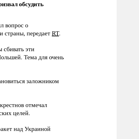
извал обсудить
л вопрос о
и страны, передает
RT
.
 сбивать эти
Польшей. Тема для очень
тановиться заложником
скрестнов отмечал
ских целей.
ракет над Украиной