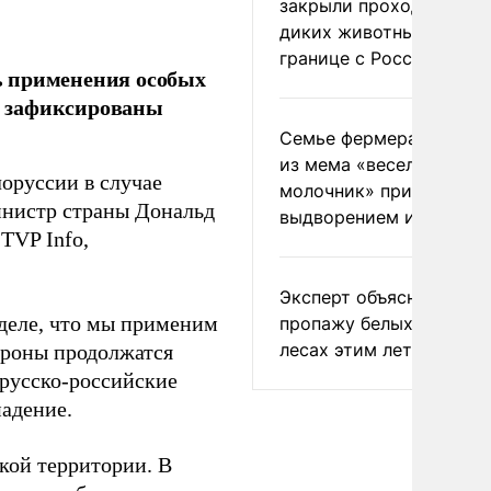
закрыли проходы для
диких животных на
границе с Россией
ь применения особых
ут зафиксированы
Семье фермера Уолкер
из мема «веселый
оруссии в случае
молочник» пригрозили
инистр страны Дональд
выдворением из Росси
TVP Info,
Эксперт объяснил
еделе, что мы применим
пропажу белых грибов 
лесах этим летом
ороны продолжатся
орусско-российские
адение.
ской территории. В