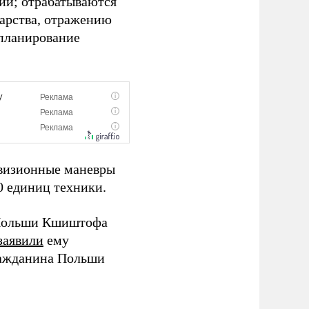
ии; отрабатываются
дарства, отражению
 планирование
ивизионные маневры
0 единиц техники.
х Польши Кшиштофа
заявили
ему
ражданина Польши