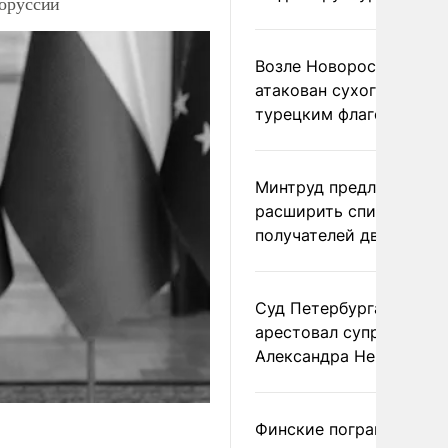
лоруссии
Возле Новороссийска
атакован сухогруз под
турецким флагом
Минтруд предложил
расширить список
получателей двух пенс
Суд Петербурга заочно
арестовал супругу
Александра Невзорова
Финские пограничники