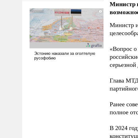
Министр 
американские арсеналы.
возможнос
Сложившаяся ситуация
означает многолетний период
Министр и
уязвимости США, например,
перед Китаем.
целесообр
«Вопрос о
российски
серьезной 
Глава МТД
партийног
Ранее сов
полное от
В 2024 го
конституц