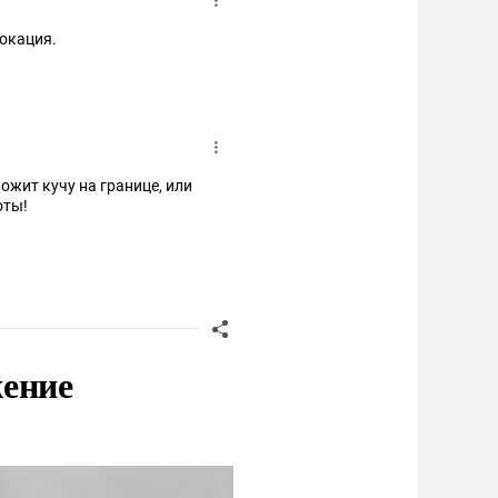
вокация.
ожит кучу на границе, или
оты!
жение