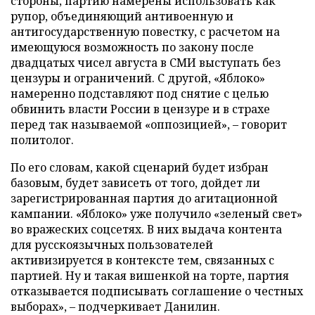
стороны, партию намерены использовать как
рупор, объединяющий антивоенную и
антигосударственную повестку, с расчетом на
имеющуюся возможность по закону после
двадцатых чисел августа в СМИ выступать без
цензуры и ограничений. С другой, «Яблоко»
намеренно подставляют под снятие с целью
обвинить власти России в цензуре и в страхе
перед так называемой «оппозицией», – говорит
политолог.
По его словам, какой сценарий будет избран
базовым, будет зависеть от того, дойдет ли
зарегистрированная партия до агитационной
кампании. «Яблоко» уже получило «зеленый свет»
во вражеских соцсетях. В них выдача контента
для русскоязычных пользователей
активизируется в контексте тем, связанных с
партией. Ну и такая вишенкой на торте, партия
отказывается подписывать соглашение о честных
выборах», – подчеркивает Данилин.