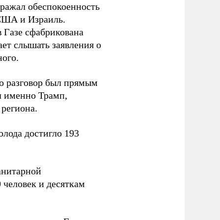
ыражал обеспокоенность
США и Израиль.
в Газе сфабрикована
ает слышать заявления о
ного.
о разговор был прямым
л именно Трамп,
 региона.
олода достигло 193
манитарной
0 человек и десяткам