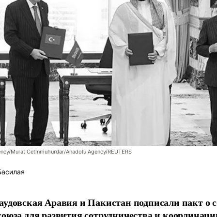
dency/Murat Cetinmuhurdar/Anadolu Agency/REUTERS
Басилая
аудовская Аравия и Пакистан подписали пакт о с
союза для развития сотрудничества и координации