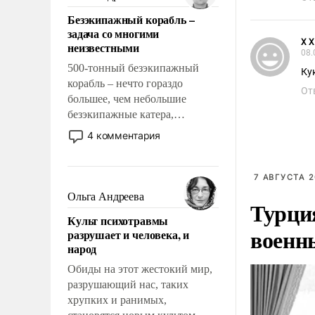
казалось, что эти вопросы
Безэкипажный корабль –
решены раз и навсегда, но –
задача со многими
нет, не решены.
Х Х
неизвестными
08.
500-тонный безэкипажный
Ку
корабль – нечто гораздо
От
большее, чем небольшие
безэкипажные катера,
применение которых уже
4 комментария
стало обыденностью. Задача по
созданию такого корабля очень
сложна и амбициозна. Однако
7 АВГУСТА 2
и ее реализация радикально
Ольга Андреева
Турци
поднимет наши боевые
Культ психотравмы
возможности.
военн
разрушает и человека, и
народ
Обиды на этот жестокий мир,
разрушающий нас, таких
хрупких и ранимых,