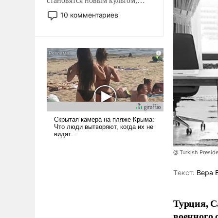
становятся новым культом,
постепенно вытесняя и
10 комментариев
отменяя традиционное
требование к человеку – быть
мужественным и твердым под
ударами судьбы, брать на себя
ответственность, помогать
слабым, идти вперед и
адаптироваться.
@ Turkish Presi
Tекст:
Вера 
Турция, С
военного 