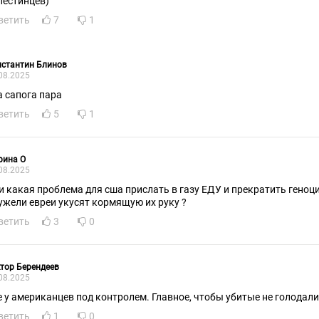
лестинцев)
ветить
7
1
нстантин Блинов
08.2025
а сапога пара
ветить
5
1
рина О
08.2025
 и какая проблема для сша прислать в газу ЕДУ и прекратить геноц
ужели евреи укусят кормящую их руку ?
ветить
3
0
тор Берендеев
08.2025
е у американцев под контролем. Главное, чтобы убитые не голодали
ветить
1
0