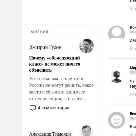
па
От
Ко
МНЕНИЯ
08.
дв
Дмитрий Губин
От
Почему «объясняющий
класс» не может ничего
Ма
объяснить
08.
Уже несколько столетий в
ну
России не могут решить, какое
Не
место в её жизни занимает
От
интеллигенция, кто к ней
принадлежит, а кого из неё
4 комментария
исключили с правом
Вик
восстановления и без оного. И
08.
чем она отличается от просто
Вс
образованных людей. Иногда
Александр Тимохин
От