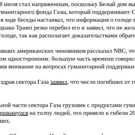
28 июля стал напряженным, поскольку Белый дом в
уманитарного фонда Газы, который поддерживают 
в ходе беседы настаивал, что информация о голоде 
нако Трамп резко перебил его и заявил, что не жел
олоде, так как располагает доказательствами обрат
ывших американских чиновников рассказал NBC, чт
ном односторонним: большую часть времени говори
чив внимание на вопросах гуманитарной поддержки
здрав сектора Газа
заявил
, что число погибших от г
ьной части сектора Газа грузовик с продуктами гу
прокинулся
на толпу людей, что привело к гибели 2
ших.