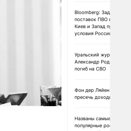
Bloomberg: Задержка
поставок ПВО вынудит
Киев и Запад принять
условия России
Уральский журналист
Александр Родионов
погиб на СВО
Фон дер Ляйен призвал
пресечь доходы России
Названы самые
популярные российски