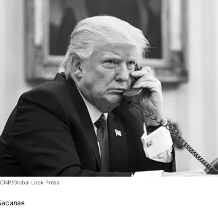
/CNP/Global Look Press
Басилая