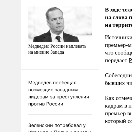
В ходе те
на слова 
на террит
Источники
премьер-м
Медведев: России наплевать
на мнение Запада
что сообще
передает
Р
Собеседни
Медведев пообещал
бывших чи
возмездие западным
лидерам за преступления
Как отмеча
против России
кадрам в н
премьер в
который со
Зеленский потребовал у