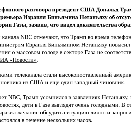
лефонного разговора президент США Дональд Тра
премьера Израиля Биньямина Нетаньяху об отсут
ории Газы, заявив, что видел доказательства обра
 канала NBC отмечают, что Трамп во время телефон
инистром Израиля Биньямином Нетаньяху повысил го
ния о массовом голоде в секторе Газа не соответст
ИА «Новости»
.
ками телеканала стали высокопоставленный америк
новника из США и еще один западный чиновник.
ет NBC, Трамп усомнился в заявлениях Нетаньяху, з
овостях, дети в Газе выглядят очень голодными. В 
ыразил желание обсудить ситуацию лично и запроси
стоялся в течение нескольких часов.