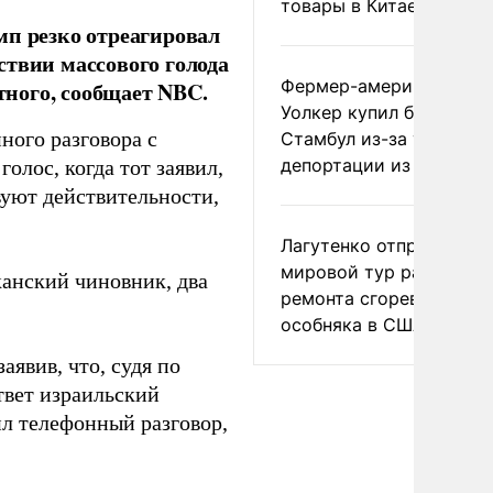
товары в Китае
мп резко отреагировал
ствии массового голода
Фермер-американец
тного, сообщает NBC.
Уолкер купил билет в
ного разговора с
Стамбул из-за угрозы
депортации из России
лос, когда тот заявил,
вуют действительности,
Лагутенко отправился в
мировой тур ради
анский чиновник, два
ремонта сгоревшего
особняка в США
аявив, что, судя по
ответ израильский
л телефонный разговор,