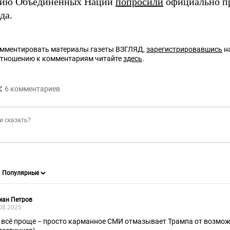
цию Объединенных Наций
попросили
официально пр
да.
омментировать материалы газеты ВЗГЛЯД,
зарегистрировавшись
на
отношению к комментариям читайте
здесь
.
:
6
комментариев
ман Петров
08.2025
 всё проще − просто карманное СМИ отмазывает Трампа от возмож