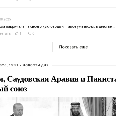
08.2025
кла накричала на своего кукловода - я такое уже видел, в детстве...
ветить
1
0
026, 13:51 •
НОВОСТИ ДНЯ
я, Саудовская Аравия и Пакист
ый союз