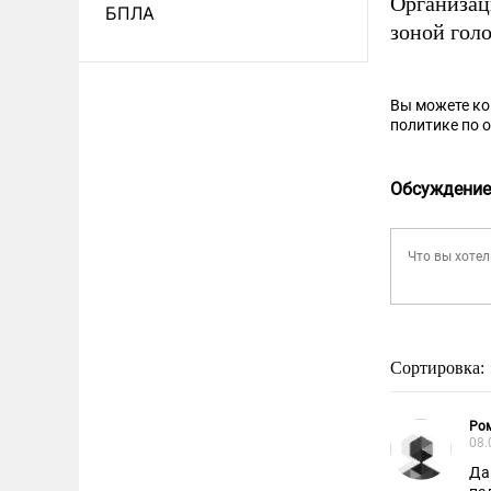
Организа
БПЛА
зоной голо
Вы можете к
политике по 
Обсуждение
Сортировка:
Ро
08.
Да