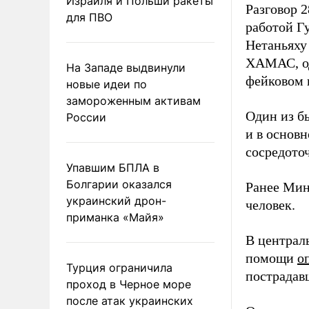
Израиля и Польши ракеты
Разговор 
для ПВО
работой Г
Нетаньяху 
ХАМАС, од
На Западе выдвинули
фейковом г
новые идеи по
замороженным активам
Один из б
России
и в основ
сосредото
Упавшим БПЛА в
Болгарии оказался
Ранее Мин
украинский дрон-
человек.
приманка «Майя»
В централ
помощи
о
Турция ограничила
пострадав
проход в Черное море
после атак украинских