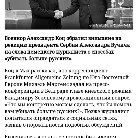
Фото: Marko Dimic/ZUMA/TASS
Военкор Александр Коц обратил внимание на
реакцию президента Сербии Александра Вучича
на слова немецкого журналиста о способах
«убивать больше русских».
Коц в
Мах
рассказал, что корреспондент
Frankfurter Allgemeine Zeitung по Юго-Восточной
Европе Михаэль Мартенс задал на пресс-
конференции в Белграде главе киевского режима
Владимиру Зеленскому провокационный вопрос:
«Что мы конкретно можем сделать, чтобы помочь
вам убивать больше русских?». Позже журналист
попытался оправдаться в социальных сетях,
заявив о нормальности подобных обсуждений.
Выяснилось, что дед репортера был членом