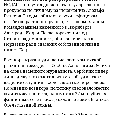
НСДАП и получил должность государственного
прокурора по личному распоряжению Адольфа
Гитлера. В годы войны он служил офицером в
штабе оперативного руководства вермахта под
командованием казненного в Нюрнберге
Альфреда Йодля. После поражения под
Сталинградом нацист добился перевода в
Норвегию ради спасения собственной жизни,
пишет Коц.
Военкор выразил удивление слишком мягкой
реакцией президента Сербии Александра Вучича
на слова немецкого журналиста. Сербский лидер
лишь дежурно отметил, что уже обсудил свое
видение ситуации в ходе закрытых переговоров.
По мнению военкора, политику следовало жестко
осадить журналиста, напомнив о 27 млн убитых
фашистами советских граждан во время Великой
Отечественной войны.
В свою очередь журналист Андрей Медведев