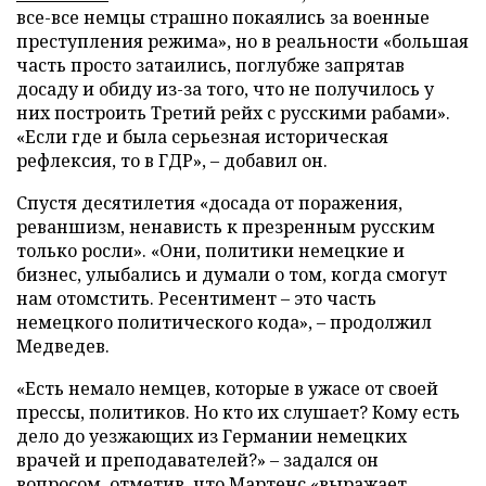
все-все немцы страшно покаялись за военные
преступления режима», но в реальности «большая
часть просто затаились, поглубже запрятав
досаду и обиду из-за того, что не получилось у
них построить Третий рейх с русскими рабами».
«Если где и была серьезная историческая
рефлексия, то в ГДР», – добавил он.
Спустя десятилетия «досада от поражения,
реваншизм, ненависть к презренным русским
только росли». «Они, политики немецкие и
бизнес, улыбались и думали о том, когда смогут
нам отомстить. Ресентимент – это часть
немецкого политического кода», – продолжил
Медведев.
«Есть немало немцев, которые в ужасе от своей
прессы, политиков. Но кто их слушает? Кому есть
дело до уезжающих из Германии немецких
врачей и преподавателей?» – задался он
вопросом, отметив, что Мартенс «выражает