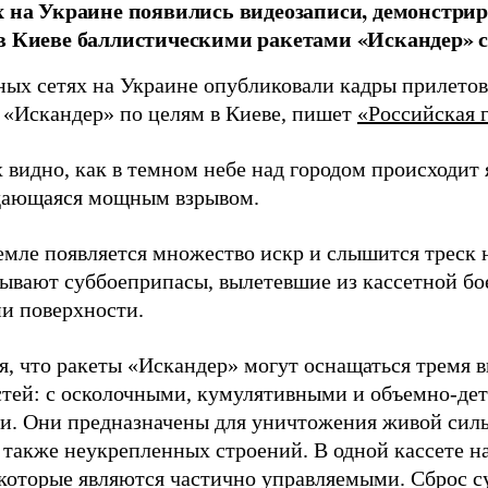
х на Украине появились видеозаписи, демонстр
в Киеве баллистическими ракетами «Искандер» с
ных сетях на Украине опубликовали кадры прилетов
 «Искандер» по целям в Киеве, пишет
«Российская г
 видно, как в темном небе над городом происходит
дающаяся мощным взрывом.
земле появляется множество искр и слышится треск
тывают суббоеприпасы, вылетевшие из кассетной бо
и поверхности.
я, что ракеты «Искандер» могут оснащаться тремя 
стей: с осколочными, кумулятивными и объемно-д
и. Они предназначены для уничтожения живой сил
а также неукрепленных строений. В одной кассете н
 которые являются частично управляемыми. Сброс 