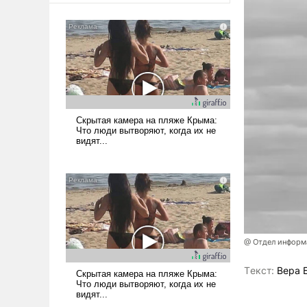
@ Отдел информа
Tекст:
Вера 