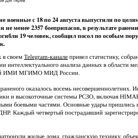
ей Дегтярев
е военные с 18 по 24 августа выпустили по целя
и не менее 2357 боеприпасов, в результате ране
огибли 19 человек, сообщил посол по особым п
к.
 в своем
Telegram-канале
привел статистику, собра
ии интеллектуального анализа данных в области м
й ИМИ МГИМО МИД России.
 раненого оказалось восемь несовершеннолетних. И
ики и высокоточные системы РСЗО, включая HIMA
ыми боевыми частями. Основные удары пришлись 
 ДНР. Каждый четвертый пострадавший зарегистриро
затронули жилые дома, гражданскую технику, объе