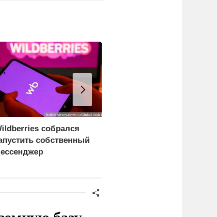
ildberries собрался
В Москве под суд
апустить собственный
отдали девушек,
ессенджер
заставлявших
выплачивать большие
чеки ресторана
земную базу