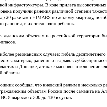
кой инфраструктуры. В ходе прилета высокоточных
ловека получили ранения различной степени тяжест
дар 20 ракетами HIMARS по жилому кварталу, погиб
и ранения, в их числе один ребенок.
гражданским объектам на российской территории б
рипасов.
аиболее резонансных случаев: гибель десятилетнего
есте с матерью, ранения от взрывов суббоеприпасов
бластях и Донецке, а также массовое отключение эл
й области.
рошник
сообщал
, что киевский режим в несколько р
 гражданским объектам России после саммита на Аля
 ВСУ выросло с 300 до 430 в сутки.