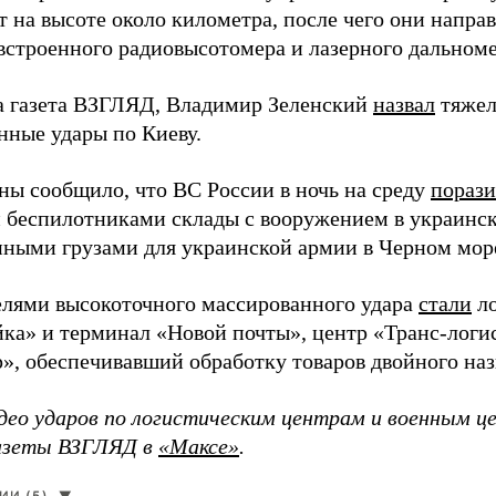
 на высоте около километра, после чего они напра
строенного радиовысотомера и лазерного дальноме
а газета ВЗГЛЯД, Владимир Зеленский
назвал
тяжел
нные удары по Киеву.
ы сообщило, что ВС России в ночь на среду
пораз
 беспилотниками склады с вооружением в украинск
енными грузами для украинской армии в Черном мор
елями высокоточного массированного удара
стали
ло
а» и терминал «Новой почты», центр «Транс-логис
», обеспечивавший обработку товаров двойного наз
део ударов по логистическим центрам и военным ц
газеты ВЗГЛЯД в
«Максе»
.