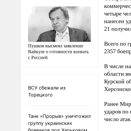
коммерчес
четыре че
нанесен у
21 получил
Всего по 
Пушков высмеял заявление
2357 боеп
Вайкуле о готовности воевать
с Россией
В числе н
области вм
Курской о
ВСУ сбежали из
Херсонско
Торецкого
Ранее Ми
ударов по
Танк «Прорыв» уничтожил
число атак
группу украинских
боевиков под Харьковом