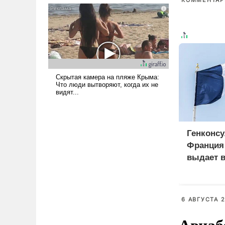
КОММЕНТАРИ
голову мысль: хорошо бы
продемонстрировать, что
Украина вступила в
вооруженное противостояние
с Ираном.
Генконсу
Франция 
выдает в
российс
6 АВГУСТА 2
Авиаб