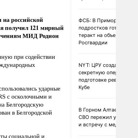
м на российской
ФСБ: В Приморье трое
ния получил 121 мирный
подростков готовили
оручениям МИД Родион
теракт на объекте
Росгвардии
нную при содействии
еждународных
NYT: ЦРУ создало
секретную опергруппу 
подготовке революции 
Кубе
спользовались ударные
RS с осколочными и
на Белгородскую
В Горном Алтае участн
ван в Белгородской
СВО пережил удар мол
и встречу с медведем
кты социальной и