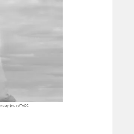
скому флоту/ТАСС