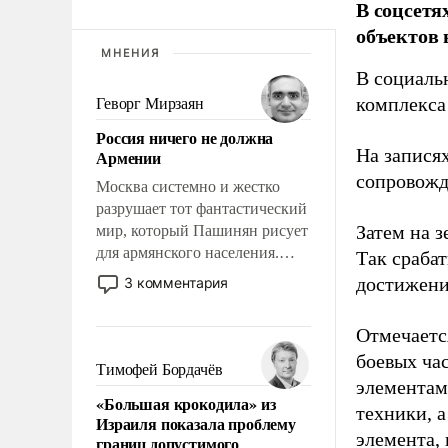
В соцсетя
объектов 
МНЕНИЯ
В социаль
комплекса
Геворг Мирзаян
Россия ничего не должна
На записях
Армении
сопровож
Москва системно и жестко
разрушает тот фантастический
Затем на 
мир, который Пашинян рисует
для армянского населения.
Так сраба
Мир, где этому населению все
достижени
3 комментария
должны просто по
определению, где его
Отмечаетс
политические прожекты будут
боевых ча
беспрекословно оплачиваться
Тимофей Бордачёв
за счет российских
элементам
«Большая крокодила» из
налогоплательщиков и где за
техники, 
Израиля показала проблему
свои поступки не нужно
элемента,
границ допустимого