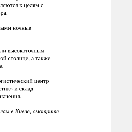
вляются к целям с
ра.
ыми ночные
или
высокоточным
ой столице, а также
е.
гистический центр
тик» и склад
начения.
елям в Киеве, смотрите