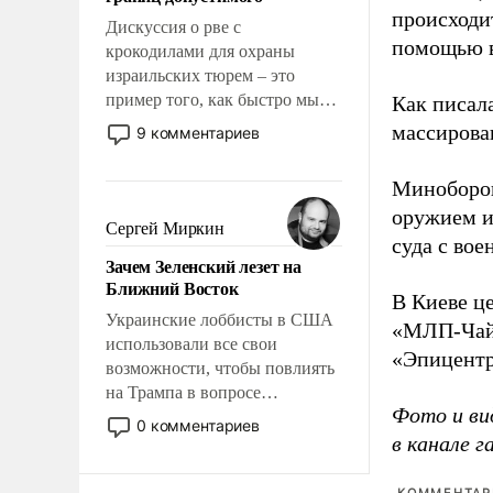
отвечать.
происходит
Дискуссия о рве с
помощью в
крокодилами для охраны
израильских тюрем – это
пример того, как быстро мы
Как писал
двигаемся по пути
массирова
9 комментариев
революционных изменений.
То, что несколько лет назад
Миноборон
было образом для
оружием и
псевдонаучной фантастики,
Сергей Миркин
суда с во
стало всерьез обсуждаемой
Зачем Зеленский лезет на
идеей.
Ближний Восток
В Киеве ц
Украинские лоббисты в США
«МЛП-Чайк
использовали все свои
«Эпицентр
возможности, чтобы повлиять
на Трампа в вопросе
Фото и ви
предоставления вооружений
0 комментариев
своим нанимателям. Вероятно,
в канале 
кому-то из тех, кто
консультирует Киев, пришла в