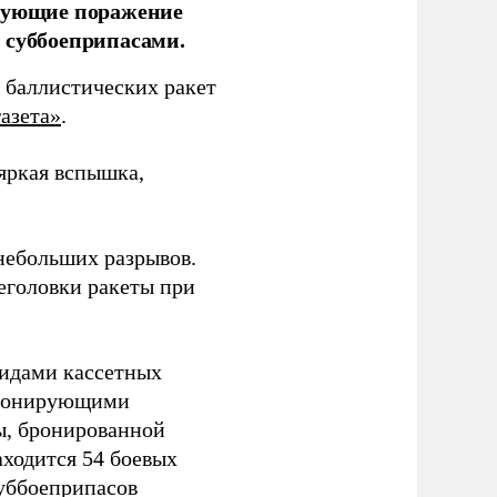
ирующие поражение
 суббоеприпасами.
 баллистических ракет
азета»
.
 яркая вспышка,
 небольших разрывов.
еголовки ракеты при
видами кассетных
етонирующими
ы, бронированной
аходится 54 боевых
суббоеприпасов