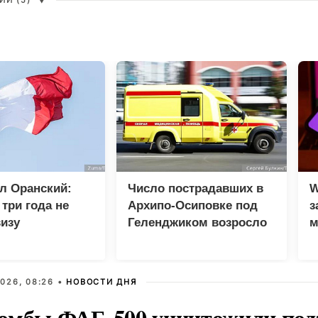
И (5)
▼
л Оранский:
Число пострадавших в
W
три года не
Архипо-Осиповке под
з
изу
Геленджиком возросло
м
кому дипломату
до 47 человек
026, 08:26 •
НОВОСТИ ДНЯ
омбы ФАБ-500 уничтожили под