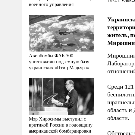
Tекст:
Алекс
военного управления
Украински
территори
житель, п
Мирошни
Авиабомбы ФАБ-500
Мирошник
уничтожили подземную базу
Лаборатор
украинских «Птиц Мадьяра»
отношени
Среди 121
беспилотн
шрапнельн
область и
области.
Мэр Хиросимы выступил с
критикой России в годовщину
американской бомбардировки
Обстрелы 