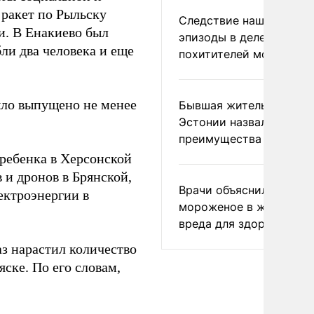
 ракет по Рыльску
Следствие нашло новы
и. В Енакиево был
эпизоды в деле
ли два человека и еще
похитителей москвичек
ыло выпущено не менее
Бывшая жительница
Эстонии назвала главн
преимущества России
 ребенка в Херсонской
 и дронов в Брянской,
Врачи объяснили, как е
ектроэнергии в
мороженое в жару без
вреда для здоровья
аз нарастил количество
ске. По его словам,