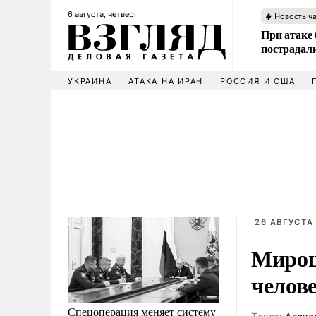
6 августа, четверг
Новость ч
При атаке
пострадал
УКРАИНА
АТАКА НА ИРАН
РОССИЯ И США
26 АВГУСТА 
Мирош
челове
Спецоперация меняет систему