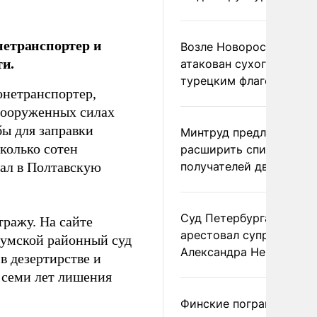
нетранспортер и
Возле Новороссийска
ти.
атакован сухогруз под
турецким флагом
онетранспортер,
Вооруженных силах
бы для заправки
Минтруд предложил
колько сотен
расширить список
хал в Полтавскую
получателей двух пенс
Суд Петербурга заочно
ражу. На сайте
арестовал супругу
Сумской районный суд
Александра Невзорова
в дезертирстве и
 семи лет лишения
Финские пограничники