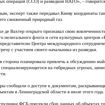
ых операций (ССО) и разведкой НАТО», – говорится
ным, эксперт также передавал Киеву координаты та
его сжиженный природный газ.
ке де Вахтер открыто признавал свою вовлеченность
го нелегального флота и сети культурных центров «
 представителю Центра международного сотрудниче
речу с участием своего начальника из разведки.
я сторона планировала привлечь к обсуждению ма
 специализирующегося на гибридных угрозах, шпи
сти.
еры сообщали о доступе к документам, раскрывающ
ъектам в Ленинградской области в июле этого года.
отрудники ФСБ
пресекли
сбор данных об объектах т