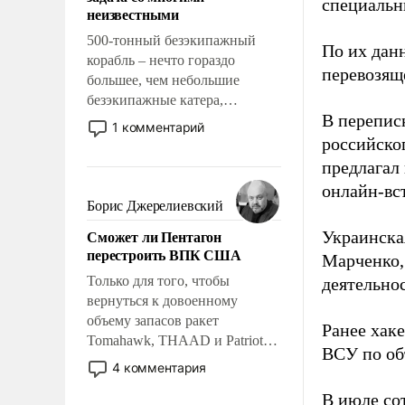
адаптироваться.
специальн
неизвестными
500-тонный безэкипажный
По их дан
корабль – нечто гораздо
перевозящ
большее, чем небольшие
безэкипажные катера,
В перепис
применение которых уже
1 комментарий
стало обыденностью. Задача по
российско
созданию такого корабля очень
предлагал
сложна и амбициозна. Однако
онлайн-вст
и ее реализация радикально
Борис Джерелиевский
поднимет наши боевые
Сможет ли Пентагон
Украинска
возможности.
перестроить ВПК США
Марченко,
Только для того, чтобы
деятельно
вернуться к довоенному
объему запасов ракет
Ранее хак
Tomahawk, THAAD и Patriot
ВСУ по об
США потребуется более трех
4 комментария
лет. Даже небольшая война с
В июле с
Ираном опустошила