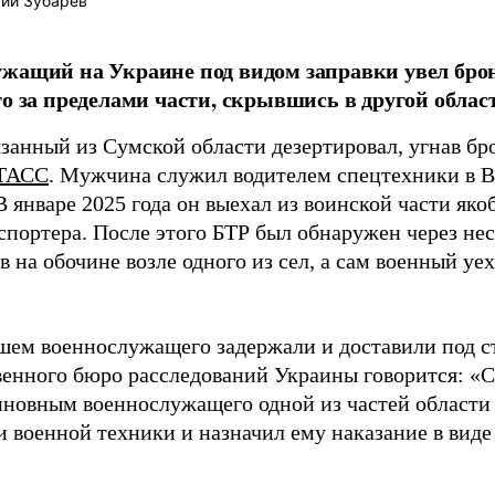
ий Зубарев
жащий на Украине под видом заправки увел бро
го за пределами части, скрывшись в другой облас
занный из Сумской области дезертировал, угнав бр
ТАСС
. Мужчина служил водителем спецтехники в 
 январе 2025 года он выехал из воинской части яко
спортера. После этого БТР был обнаружен через нес
 на обочине возле одного из сел, а сам военный уе
шем военнослужащего задержали и доставили под ст
венного бюро расследований Украины говорится: «
иновным военнослужащего одной из частей области 
 военной техники и назначил ему наказание в виде