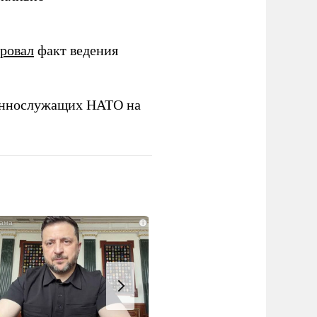
ировал
факт ведения
еннослужащих НАТО на
i