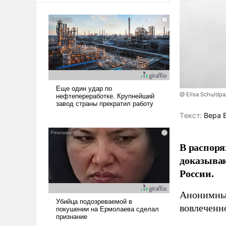
@ Elisa Schu/dpa
Tекст:
Вера 
В распоря
доказыва
России.
Анонимные
вовлеченн