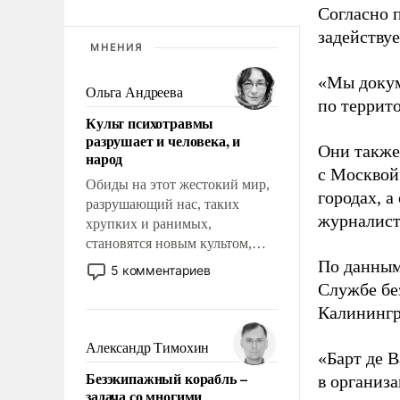
Согласно 
задейству
МНЕНИЯ
«Мы докум
Ольга Андреева
по террит
Культ психотравмы
разрушает и человека, и
Они также
народ
с Москвой
Обиды на этот жестокий мир,
городах, а
разрушающий нас, таких
журналист
хрупких и ранимых,
становятся новым культом,
постепенно вытесняя и
По данным
5 комментариев
отменяя традиционное
Службе бе
требование к человеку – быть
Калинингр
мужественным и твердым под
ударами судьбы, брать на себя
Александр Тимохин
«Барт де В
ответственность, помогать
Безэкипажный корабль –
в организа
слабым, идти вперед и
задача со многими