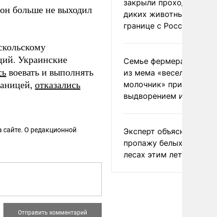
закрыли проходы для
 он больше не выходил
диких животных на
границе с Россией
скольскому
ций. Украинские
Семье фермера Уолкер
сь
воевать и выполнять
из мема «веселый
раницей,
отказались
молочник» пригрозили
выдворением из Росси
 сайте. О редакционной
Эксперт объяснил
пропажу белых грибов 
лесах этим летом