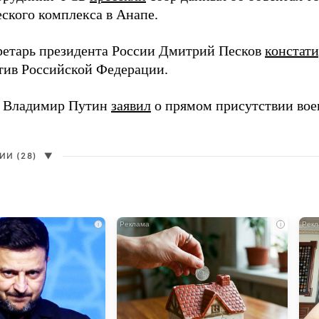
еского комплекса в Анапе.
ретарь президента России Дмитрий Песков
констат
ив Российской Федерации.
т Владимир Путин
заявил
о прямом присутствии во
И (28)
▼
i
i