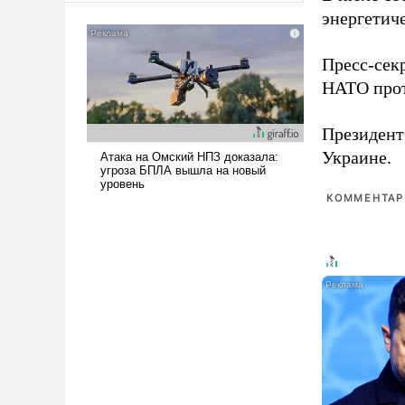
американские арсеналы.
энергетич
Сложившаяся ситуация
означает многолетний период
Пресс-сек
уязвимости США, например,
НАТО прот
перед Китаем.
Президен
Украине.
КОММЕНТАРИ