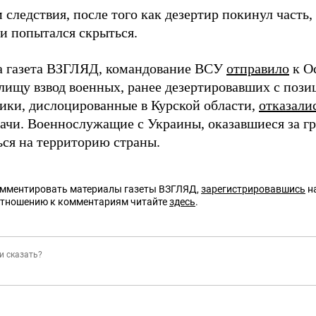
следствия, после того как дезертир покинул часть,
 и попытался скрыться.
а газета ВЗГЛЯД, командование ВСУ
отправило
к О
лищу взвод военных, ранее дезертировавших с пози
ики, дислоцированные в Курской области,
отказали
дачи. Военнослужащие с Украины, оказавшиеся за г
ься на территорию страны.
омментировать материалы газеты ВЗГЛЯД,
зарегистрировавшись
на
отношению к комментариям читайте
здесь
.