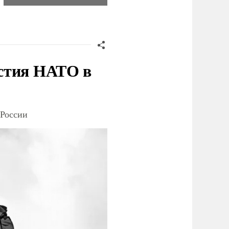
стия НАТО в
 России