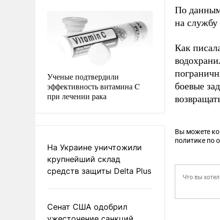
По данным 
на службу
Как писал
водохрани
пограничн
Ученые подтвердили
боевые за
эффективность витамина C
при лечении рака
возвращат
Вы можете к
политике по 
На Украине уничтожили
крупнейший склад
средств защиты Delta Plus
Сенат США одобрил
ужесточение санкций