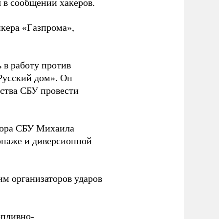
 в сообщении хакеров.
нкера «Газпрома»,
 в работу против
Русский дом». Он
ства СБУ провести
йора СБУ Михаила
онаже и диверсионной
им организаторов ударов
опливно-