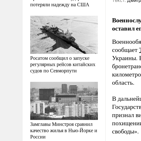
Tекст:
Дмитр
потеряли надежду на США
Военнослу
оставил е
Военнообя
сообщает
Росатом сообщил о запуске
Украины. В
регулярных рейсов китайских
бронетран
судов по Севморпути
километров
область.
В дальней
Государст
признал в
похищении
Замглавы Минстроя сравнил
качество жилья в Нью-Йорке и
свободы».
России