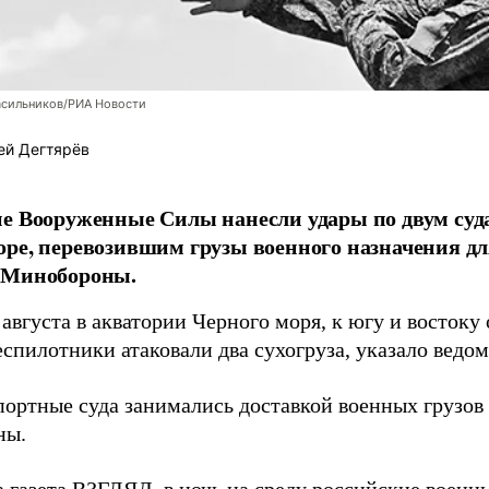
асильников/РИА Новости
ей Дегтярёв
е Вооруженные Силы нанесли удары по двум суда
ре, перевозившим грузы военного назначения д
 Минобороны.
августа в акватории Черного моря, к югу и востоку
спилотники атаковали два сухогруза, указало ведо
портные суда занимались доставкой военных грузо
ны.