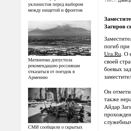
Tекст:
Дмитр
уклонистов перед выбором
между нищетой и фронтом
Заместит
Загиров с
Заместите
погиб при
Ura.Ru
. О
Матвиенко допустила
своей стр
рекомендацию россиянам
боевых за
отказаться от поездок в
заместител
Армению
Он отмети
также нер
Айдар Заг
прохожден
служебных
СМИ сообщили о скрытых