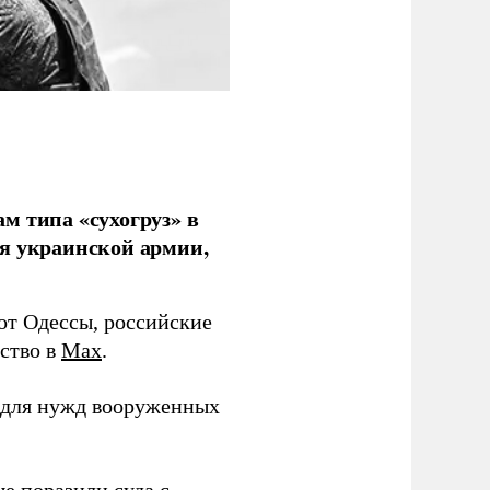
м типа «сухогруз» в
ля украинской армии,
 от Одессы, российские
мство в
Max
.
в для нужд вооруженных