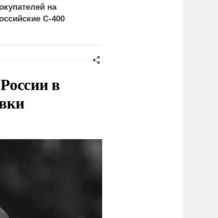
окупателей на
церемониться - теперь
оссийские C-400
это законная цель в
Германии
России в
овки