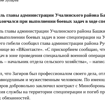
ий Зубарев
ель главы администрации Учалинского района 
кончался при выполнении боевых задач в ходе сп
ль главы администрации Учалинского района Башк
 выполнении боевых задач в зоне спецоперации на У
 его гибели сообщил глава администрации района Ру
анице во «ВКонтакте». «С прискорбием сообщаю, ч
дач в зоне проведения специальной военной операц
ь – начальник отдела сельского хозяйства», – напи
л, что Загиров был профессионалом своего дела, о
авнодушным и мужественным человеком. По имею
иров добровольно заключил контракт с Минобороны
ия службы на территории спецоперации и погиб п
 обязанностей.