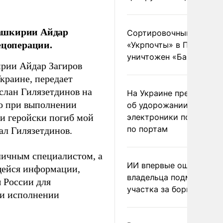
Башкирии Айдар
Сортировочный пункт
ецоперации.
«Укрпочты» в Павлогра
уничтожен «Бандероль
ирии Айдар Загиров
краине, передает
слан Гилязетдинов на
На Украине предупреди
то при выполнении
об удорожании китайс
ии геройски погиб мой
электроники после уда
по портам
сал Гилязетдинов.
тличным специалистом, а
ИИ впервые оштрафова
щейся информации,
владельца подмосковн
 России для
участка за борщевик
ри исполнении