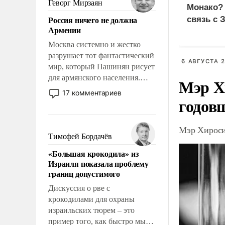
Геворг Мирзаян
Монако?
означает многолетний период
Россия ничего не должна
связь с 
уязвимости США, например,
Армении
перед Китаем.
Москва системно и жестко
разрушает тот фантастический
6 АВГУСТА 2
мир, который Пашинян рисует
для армянского населения.
Мэр Х
Мир, где политические
17 комментариев
годов
прожекты будут безусловно
оплачиваться за счет
российских
Мэр Хироси
налогоплательщиков и где
Тимофей Бордачёв
Еревану за свои поступки не
«Большая крокодила» из
нужно отвечать.
Израиля показала проблему
границ допустимого
Дискуссия о рве с
крокодилами для охраны
израильских тюрем – это
пример того, как быстро мы