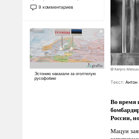
двигаемся по пути
9 комментариев
революционных изменений.
То, что несколько лет назад
было образом для
псевдонаучной фантастики,
стало всерьез обсуждаемой
идеей.
@ Kenjiro Matsuo
Tекст:
Антон 
Во время 
бомбарди
России, н
Мацуи зая
запугивани