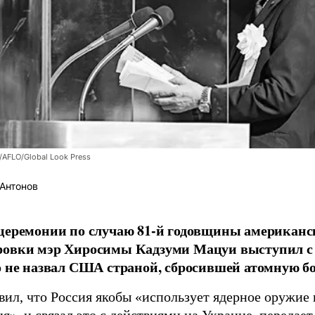
/AFLO/Global Look Press
Антонов
церемонии по случаю 81-й годовщины американс
ровки мэр Хиросимы Кадзуми Мацуи выступил с 
о не назвал США страной, сбросившей атомную бо
вил, что Россия якобы «использует ядерное оружие 
я», и связал это с действиями на Украине, передае