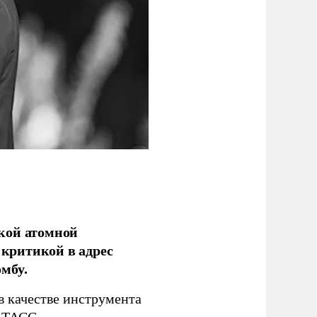
кой атомной
критикой в адрес
мбу.
в качестве инструмента
т
ТАСС
.