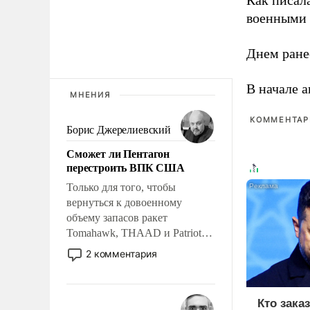
Как писал
военными 
Днем ране
В начале 
МНЕНИЯ
КОММЕНТАРИ
Борис Джерелиевский
Сможет ли Пентагон
перестроить ВПК США
Только для того, чтобы
вернуться к довоенному
объему запасов ракет
Tomahawk, THAAD и Patriot
США потребуется более трех
2 комментария
лет. Даже небольшая война с
Ираном опустошила
американские арсеналы.
Кто зака
Сложившаяся ситуация