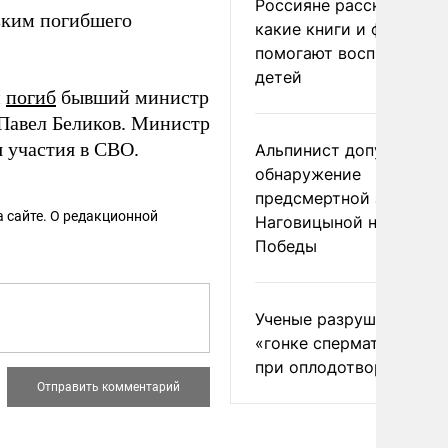
Россияне рассказали,
зким погибшего
какие книги и фильмы
помогают воспитывать
детей
и
погиб
бывший министр
 Павел Беликов. Министр
 участия в СВО.
Альпинист допустил
обнаружение
предсмертной записки
 сайте. О редакционной
Наговицыной на пике
Победы
Ученые разрушили миф
«гонке сперматозоидов
при оплодотворении