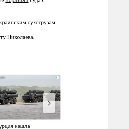
ные
поразили
суда с
краинским сухогрузам.
ту Николаева.
i
урция нашла
Россия больше не буде