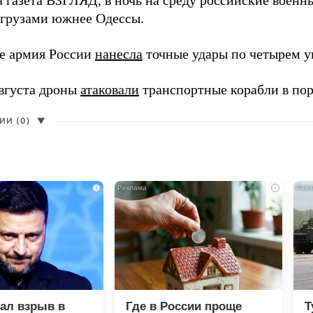
а газета ВЗГЛЯД, в ночь на среду российские воен
грузами южнее Одессы.
е армия России
нанесла
точные удары по четырем у
августа дроны
атаковали
транспортные корабли в пор
И (0)
▼
i
i
зал взрыв в
Где в России проще
Т