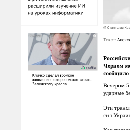
расширили изучение ИИ
на уроках информатики
@ Станислав Кр
Tекст:
Алекс
Российски
Черном мо
сообщило
Вечером 5 
ударные бе
Эти транс
сил Украи