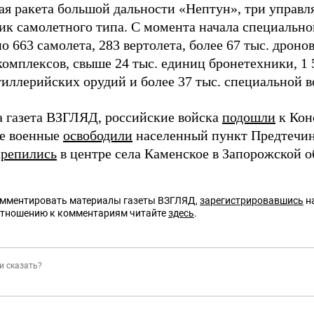
ая ракета большой дальности «Нептун», три управл
ик самолетного типа. С момента начала специальн
 663 самолета, 283 вертолета, более 67 тыс. дроно
комплексов, свыше 24 тыс. единиц бронетехники, 1
тиллерийских орудий и более 37 тыс. специальной 
а газета ВЗГЛЯД, российские войска
подошли
к Кон
е военные
освободили
населенный пункт Предтечин
крепились
в центре села Каменское в Запорожской о
омментировать материалы газеты ВЗГЛЯД,
зарегистрировавшись
на
отношению к комментариям читайте
здесь
.