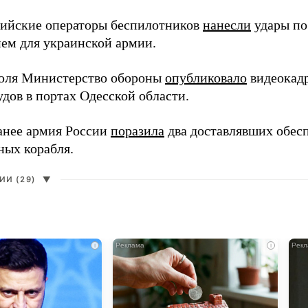
сийские операторы беспилотников
нанесли
удары по
ем для украинской армии.
юля Министерство обороны
опубликовало
видеокад
дов в портах Одесской области.
анее армия России
поразила
два доставлявших обес
ных корабля.
И (29)
▼
i
i