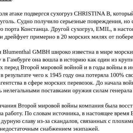
юля атаке подвергся сухогруз CHRISTINA B, котор
 уголь. Судно получило серьезные повреждения, но 
о порта Констанца. Другой сухогруз, EMIL, в наст
и дрейфует примерно в 20 морских милях от побер
 Blumenthal GMBH широко известна в мире морских
у в Гамбурге она вошла в историю как один из кру
х перед Второй мировой войной и в годы войны в и
в результате чего к 1945 году она потеряла 100% св
агентства в сфере морских перевозок. До начала во
ь нелегальными поставками оружия силам генерала
нчания Второй мировой войны компания была восст
а работу. По словам источника, в настоящее время
 дурную славу из-за скандалов, связанных с плохим
 недостаточным снабжением экипажей.