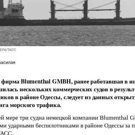
/EPA/ТАСС
Басилая
фирма Blumenthal GMBH, ранее работавшая в ин
шилась нескольких коммерческих судов в результ
иков в районе Одессы, следует из данных открыт
га морского трафика.
й мере три судна немецкой компании Blumenthal
ми ударными беспилотниками в районе Одессы за п
ТАСС
.