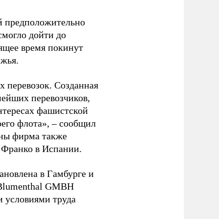
ый предположительно
смогло дойти до
оящее время покинут
ежья.
 перевозок. Созданная
пнейших перевозчиков,
нтересах фашистской
оего флота», – сообщил
йны фирма также
 Франко в Испании.
ановлена в Гамбурге и
 Blumenthal GMBH
и условиями труда