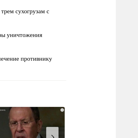
 трем сухогрузам с
ры уничтожения
печение противнику
i