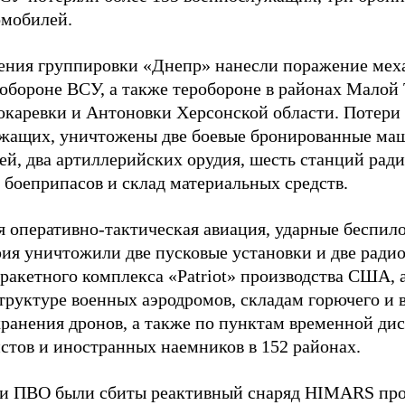
омобилей.
ения группировки «Днепр» нанесли поражение мех
 обороне ВСУ, а также теробороне в районах Малой
Токаревки и Антоновки Херсонской области. Потери
жащих, уничтожены две боевые бронированные ма
ей, два артиллерийских орудия, шесть станций рад
 боеприпасов и склад материальных средств.
я оперативно-тактическая авиация, ударные беспил
рия уничтожили две пусковые установки и две рад
 ракетного комплекса «Patriot» производства США, 
труктуре военных аэродромов, складам горючего и 
хранения дронов, а также по пунктам временной ди
стов и иностранных наемников в 152 районах.
и ПВО были сбиты реактивный снаряд HIMARS пр