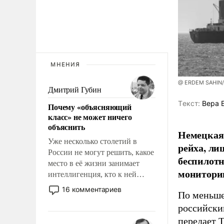
МНЕНИЯ
@ ERDEM SAHIN
Дмитрий Губин
Tекст:
Вера 
Почему «объясняющий
класс» не может ничего
объяснить
Немецкая 
Уже несколько столетий в
рейха, ли
России не могут решить, какое
беспилотн
место в её жизни занимает
мониторин
интеллигенция, кто к ней
принадлежит, а кого из неё
16 комментариев
По меньше
исключили с правом
российски
восстановления и без оного. И
чем она отличается от просто
передает