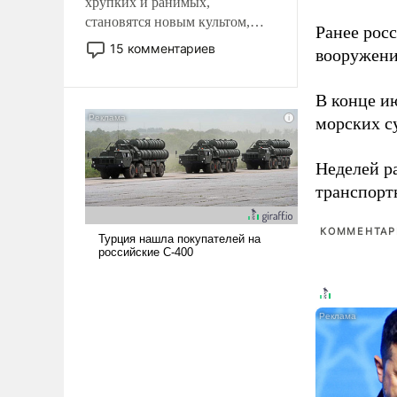
хрупких и ранимых,
становятся новым культом,
Ранее рос
постепенно вытесняя и
15 комментариев
вооружени
отменяя традиционное
требование к человеку – быть
В конце и
мужественным и твердым под
ударами судьбы, брать на себя
морских су
ответственность, помогать
слабым, идти вперед и
Неделей р
адаптироваться.
транспорт
КОММЕНТАРИ