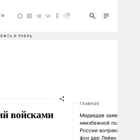
ТИ
НЕФТЬ И РУБЛЬ
ГЛАВНОЕ
ий войсками
Медведев заявил о
неизбежной победе
России вопреки словам
фон дер Ляйен