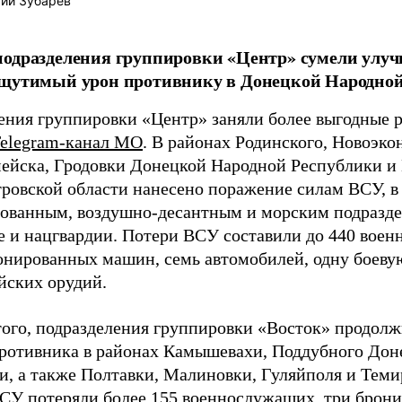
ий Зубарев
одразделения группировки «Центр» сумели улуч
ощутимый урон противнику в Донецкой Народной
ения группировки «Центр» заняли более выгодные 
elegram-канал МО
. В районах Родинского, Новоэко
ейска, Гродовки Донецкой Народной Республики и
ровской области нанесено поражение силам ВСУ, в
ованным, воздушно-десантным и морским подразде
е и нацгвардии. Потери ВСУ составили до 440 воен
онированных машин, семь автомобилей, одну боеву
йских орудий.
ого, подразделения группировки «Восток» продолж
ротивника в районах Камышевахи, Поддубного Дон
и, а также Полтавки, Малиновки, Гуляйполя и Тем
ВСУ потеряли более 155 военнослужащих, три бро