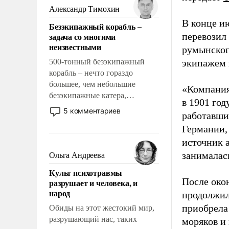
образованных людей. Иногда
Александр Тимохин
казалось, что эти вопросы
В конце и
Безэкипажный корабль –
решены раз и навсегда, но –
задача со многими
перевозил
нет, не решены.
неизвестными
румынског
500-тонный безэкипажный
экипажем 
корабль – нечто гораздо
большее, чем небольшие
«Компания
безэкипажные катера,
в 1901 год
применение которых уже
5 комментариев
работавши
стало обыденностью. Задача по
Германии, 
созданию такого корабля очень
сложна и амбициозна. Однако
источник 
и ее реализация радикально
занималас
Ольга Андреева
поднимет наши боевые
Культ психотравмы
возможности.
После око
разрушает и человека, и
народ
продолжил
приобрела
Обиды на этот жестокий мир,
разрушающий нас, таких
моряков и