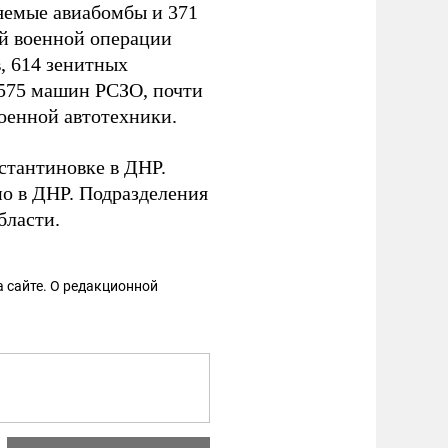
яемые авиабомбы и 371
ой военной операции
в, 614 зенитных
 575 машин РСЗО, почти
военной автотехники.
стантиновке в ДНР.
о в ДНР. Подразделения
бласти.
 сайте. О редакционной