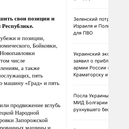
шить свои позиции и
Зеленский потребовал 
 Республике.
Израиля и Польши рак
для ПВО
рубежи и позиции,
номического, Бойковки,
 Новопавловки
Украинский эксперт
 том числе
заявил о приближении
лениям, а также
армии России к
Краматорску и Славянс
нослужащих, пять
ю машину «Град» и пять
Посла Украины вызвали
МИД Болгарии из-за
или продвижение вглубь
рухнувшего беспилотни
ецкой Народной
ировки Запорожской
нированных машины и