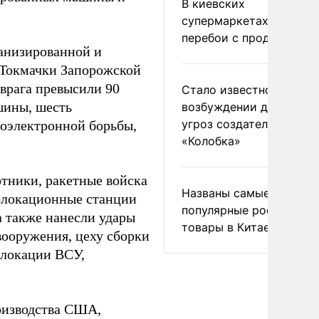
В киевских
супермаркетах началис
перебои с продуктами
анизированной и
 Токмачки Запорожской
 врага превысили 90
Стало известно о
шины, шесть
возбуждении дела из-з
угроз создателям
иоэлектронной борьбы,
«Колобка»
отники, ракетные войска
Названы самые
иолокационные станции
популярные российски
а также нанесли удары
товары в Китае
вооружения, цеху сборки
слокации ВСУ,
оизводства США,