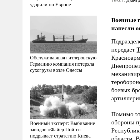
Tекст:
Дмитр
ударили по Европе
Военные п
нанесли 
Подраздел
передает
T
Обслуживавшая гитлеровскую
Красноарм
Германию компания потеряла
Днепропет
сухогрузы возле Одессы
механизир
тероборон
боевых бр
артиллери
Помимо эт
обороны п
Военный эксперт: Выбивание
заводов «Файер Пойнт»
Республик
подрывает стратегию Киева
области. 