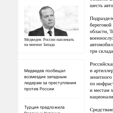
шесть авт
Подраздел
береговой
области, 
военнослу
Медведев: России наплевать
на мнение Запада
автомобил
три склада
Российска
и артилле
Медведев пообещал
возмездие западным
зенитного
лидерам за преступления
по инфрас
против России
и местам 
национали
Турция предложила
Средствам