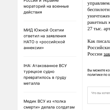
России и Украине
управляем
мораторий на военные
беспилотн
действия
уничтожено
ракетных 
27 тыс. ар
МИД Южной Осетии
ответил на заявления
Как писал
НАТО о «российской
Российски
аннексии»
России
за
IHA: Атакованное ВСУ
Вы можете к
турецкое судно
политике по 
превратилось в груду
металла
Медик ВСУ из «полка
смерти» делала солдатам