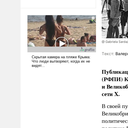
@ Gabriela Sarda
Tекст:
Валер
Публикаци
(РФПИ) К
и Великоб
сети X.
В своей п
Великобри
политичес