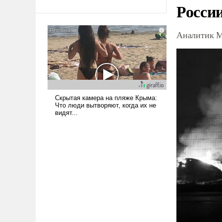
Росси
Ираном опустошила
американские арсеналы.
Сложившаяся ситуация
Аналитик М
означает многолетний период
уязвимости США, например,
перед Китаем.