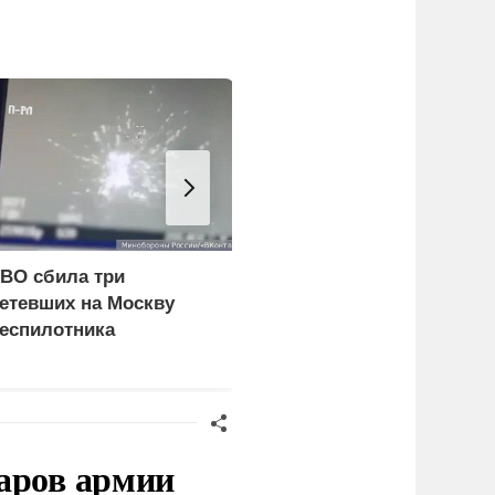
ВО сбила три
Врачи объяснили, как
етевших на Москву
есть мороженое в жару
еспилотника
без вреда для здоровья
аров армии