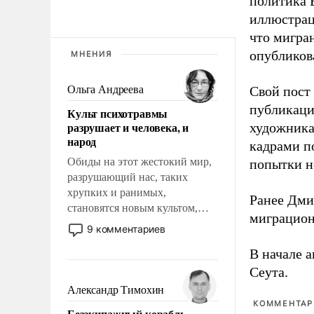
политика 
иллюстрац
что мигран
опубликов
МНЕНИЯ
Ольга Андреева
Свой пост 
публикаци
Культ психотравмы
разрушает и человека, и
художника
народ
кадрами п
Обиды на этот жестокий мир,
попытки н
разрушающий нас, таких
хрупких и ранимых,
Ранее Дм
становятся новым культом,
миграцион
постепенно вытесняя и
9 комментариев
отменяя традиционное
В начале 
требование к человеку – быть
мужественным и твердым под
Сеута.
ударами судьбы, брать на себя
Александр Тимохин
ответственность, помогать
КОММЕНТАРИ
Безэкипажный корабль –