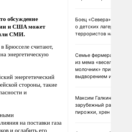
то обсуждение
Боец «Севера» рассказ
ссии и США может
о детских лагерях
щили СМИ.
террористов на Украин
 в Брюсселе считают,
 на энергетическую
Семье фермера Уолкер
из мема «веселый
молочник» пригрозили
выдворением из Росси
йский энергетический
ейской стороны, такие
пасности и
Максим Галкин добавил
зарубежный райдер
пирожки, хрен и морс
ожными
ияния на поставки газа
ков и ослабить его