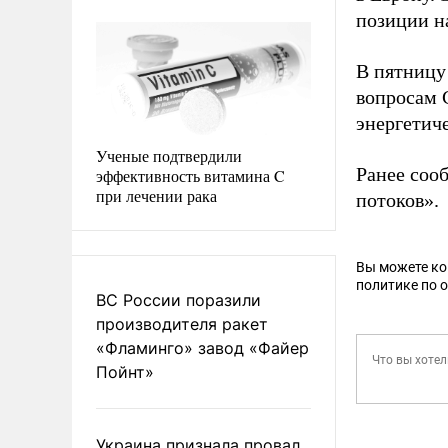
позиции н
В пятницу
вопросам 
энергетич
Ученые подтвердили
Ранее соо
эффективность витамина C
при лечении рака
потоков».
Вы можете к
политике по 
ВС России поразили
производителя ракет
«Фламинго» завод «Файер
Пойнт»
Украина признала провал