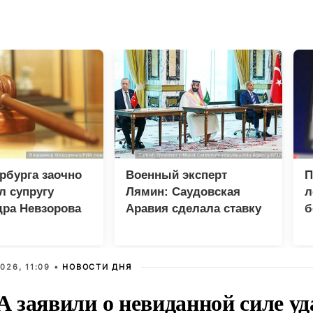
рбурга заочно
Военный эксперт
П
л супругу
Лямин: Саудовская
л
дра Невзорова
Аравия сделала ставку
б
на Турцию и Пакистан
вместо США
026, 11:09 •
НОВОСТИ ДНЯ
 заявили о невиданной силе уд