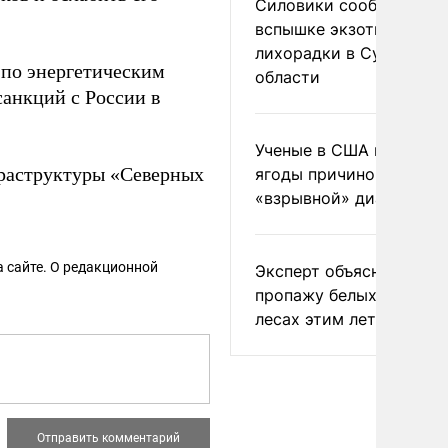
Силовики сообщили о
вспышке экзотической
лихорадки в Сумской
по энергетическим
области
санкций с России в
Ученые в США назвали 
раструктуры «Северных
ягоды причиной
«взрывной» диареи
 сайте. О редакционной
Эксперт объяснил
пропажу белых грибов 
лесах этим летом