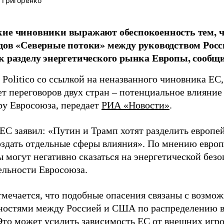
 Григоренко
ие чиновники выражают обеспокоенность тем, ч
дов «Северные потоки» между руководством Ро
к разделу энергетического рынка Европы, сооб
Politico со ссылкой на неназванного чиновника ЕС,
ет переговоров двух стран – потенциальное влияние
ру Евросоюза, передает
РИА «Новости»
.
ЕС заявил: «Путин и Трамп хотят разделить европе
оздать отдельные сферы влияния». По мнению европ
 могут негативно сказаться на энергетической безо
ельности Евросоюза.
отмечается, что подобные опасения связаны с возм
ностями между Россией и США по распределению вл
Это может усилить зависимость ЕС от внешних игро