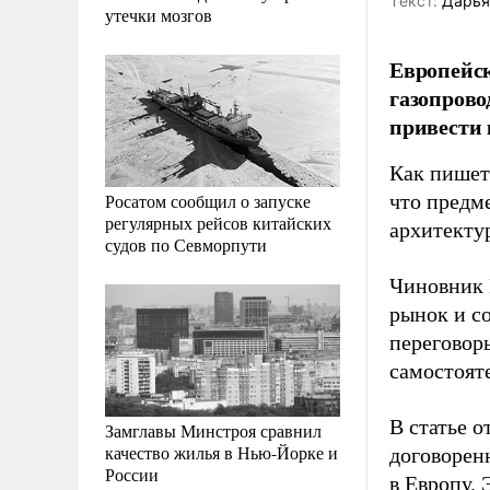
Tекст:
Дарья
утечки мозгов
Европейск
газопрово
привести 
Как пишет 
Росатом сообщил о запуске
что предм
регулярных рейсов китайских
архитекту
судов по Севморпути
Чиновник 
рынок и с
переговоры
самостоят
В статье 
Замглавы Минстроя сравнил
качество жилья в Нью-Йорке и
договорен
России
в Европу. 