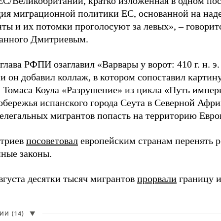
ЕС/Великобритании, кратко изложенная в одном пос
ия миграционной политики ЕС, основанной на наде
ты и их потомки проголосуют за левых», – говоритс
анного Дмитриевым.
глава РФПИ озаглавил «Варвары у ворот: 410 г. н. э
и он добавил коллаж, в котором сопоставил картин
 Томаса Коула «Разрушение» из цикла «Путь импе
обережья испанского города Сеута в Северной Афри
елегальных мигрантов попасть на территорию Евро
итриев
посоветовал
европейским странам перенять 
ные законы.
августа десятки тысяч мигрантов
прорвали
границу и
И (14)
▼