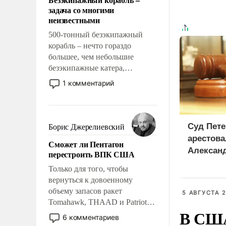
слабым, идти вперед и
задача со многими
адаптироваться.
неизвестными
500-тонный безэкипажный
корабль – нечто гораздо
большее, чем небольшие
безэкипажные катера,
применение которых уже
1 комментарий
стало обыденностью. Задача по
созданию такого корабля очень
сложна и амбициозна. Однако
и ее реализация радикально
Суд Пете
Борис Джерелиевский
поднимет наши боевые
арестова
Сможет ли Пентагон
возможности.
Алексан
перестроить ВПК США
Только для того, чтобы
вернуться к довоенному
объему запасов ракет
5 АВГУСТА 2
Tomahawk, THAAD и Patriot
В США
США потребуется более трех
6 комментариев
лет. Даже небольшая война с