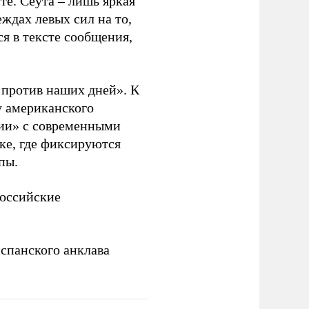
те. Сеута – лишь яркая
ждах левых сил на то,
я в тексте сообщения,
. против наших дней». К
у американского
рии» с современными
ке, где фиксируются
пы.
российские
спанского анклава