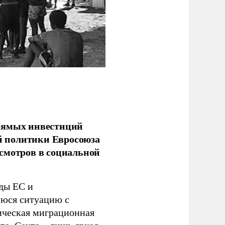
прямых инвестиций
й политики Евросоюза
смотров в социальной
ды ЕС и
уюся ситуацию с
ическая миграционная