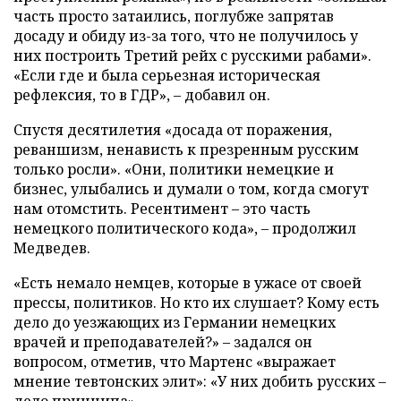
часть просто затаились, поглубже запрятав
досаду и обиду из-за того, что не получилось у
них построить Третий рейх с русскими рабами».
«Если где и была серьезная историческая
рефлексия, то в ГДР», – добавил он.
Спустя десятилетия «досада от поражения,
реваншизм, ненависть к презренным русским
только росли». «Они, политики немецкие и
бизнес, улыбались и думали о том, когда смогут
нам отомстить. Ресентимент – это часть
немецкого политического кода», – продолжил
Медведев.
«Есть немало немцев, которые в ужасе от своей
прессы, политиков. Но кто их слушает? Кому есть
дело до уезжающих из Германии немецких
врачей и преподавателей?» – задался он
вопросом, отметив, что Мартенс «выражает
мнение тевтонских элит»: «У них добить русских –
дело принципа».