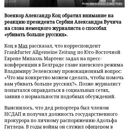
Фото: Marko Dimic/ZUMA/TASS
Военкор Александр Коц обратил внимание на
реакцию президента Сербии Александра Вучича
на слова немецкого журналиста о способах
«убивать больше русских».
Коц в
Мах
рассказал, что корреспондент
Frankfurter Allgemeine Zeitung по Юго-Восточной
Европе Михаэль Мартенс задал на пресс-
конференции в Белграде главе киевского режима
Владимиру Зеленскому провокационный вопрос:
«Что мы конкретно можем сделать, чтобы помочь
вам убивать больше русских?». Позже журналист
попытался оправдаться в социальных сетях,
заявив о нормальности подобных обсуждений.
Выяснилось, что дед репортера был членом
НСДАП и получил должность государственного
прокурора по личному распоряжению Адольфа
Гитлера. В годы войны он служил офицером в