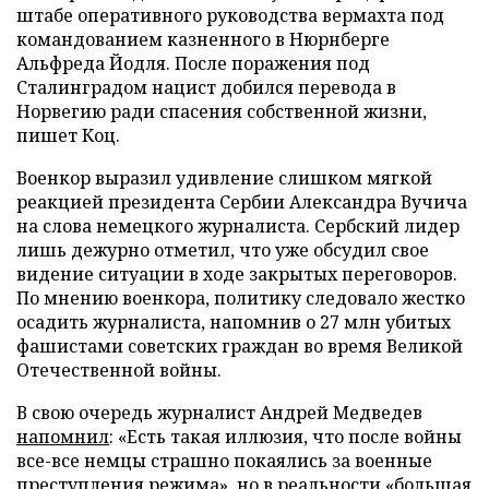
штабе оперативного руководства вермахта под
командованием казненного в Нюрнберге
Альфреда Йодля. После поражения под
Сталинградом нацист добился перевода в
Норвегию ради спасения собственной жизни,
пишет Коц.
Военкор выразил удивление слишком мягкой
реакцией президента Сербии Александра Вучича
на слова немецкого журналиста. Сербский лидер
лишь дежурно отметил, что уже обсудил свое
видение ситуации в ходе закрытых переговоров.
По мнению военкора, политику следовало жестко
осадить журналиста, напомнив о 27 млн убитых
фашистами советских граждан во время Великой
Отечественной войны.
В свою очередь журналист Андрей Медведев
напомнил
: «Есть такая иллюзия, что после войны
все-все немцы страшно покаялись за военные
преступления режима», но в реальности «большая