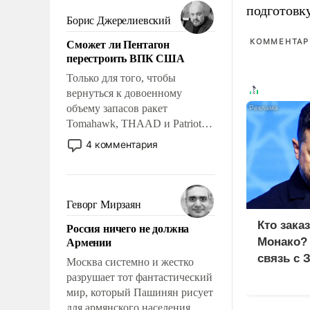
мужественным и твердым под
подготовк
ударами судьбы, брать на себя
Борис Джерелиевский
ответственность, помогать
Сможет ли Пентагон
КОММЕНТАРИ
слабым, идти вперед и
перестроить ВПК США
адаптироваться.
Только для того, чтобы
вернуться к довоенному
объему запасов ракет
Tomahawk, THAAD и Patriot
США потребуется более трех
4 комментария
лет. Даже небольшая война с
Ираном опустошила
американские арсеналы.
Сложившаяся ситуация
Геворг Мирзаян
означает многолетний период
Кто зака
Россия ничего не должна
уязвимости США, например,
Армении
Монако?
перед Китаем.
связь с 
Москва системно и жестко
разрушает тот фантастический
мир, который Пашинян рисует
для армянского населения.