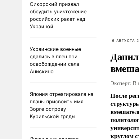
Сикорский призвал
обсудить уничтожение
российских ракет над
Украиной
6 АВГУСТА 2
Украинские военные
Данил
сдались в плен при
освобождении села
вмеша
Анискино
Эксперт: В
Япония отреагировала на
После рег
планы присвоить имя
структуры
Зорге острову
вмешатель
Курильской гряды
политолог
универси
круглом с
Лукашенко призвал