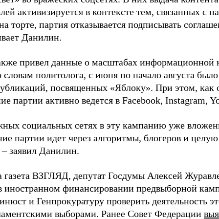
лей активизируется в контексте тем, связанных с па
на торте, партия отказывается подписывать соглаше
ивает Данилин.
акже привел данные о масштабах информационной 
о словам политолога, с июня по начало августа был
 публикаций, посвященных «Яблоку». При этом, как
е партии активно ведется в Facebook, Instagram, Y
жных социальных сетях в эту кампанию уже вложе
ие партии идет через алгоритмы, блогеров и целу
 – заявил Данилин.
а газета ВЗГЛЯД, депутат Госдумы Алексей Журавл
в иностранном финансировании предвыборной кам
нюст и Генпрокуратуру проверить деятельность э
ламентскими выборами. Ранее Совет Федерации
выя