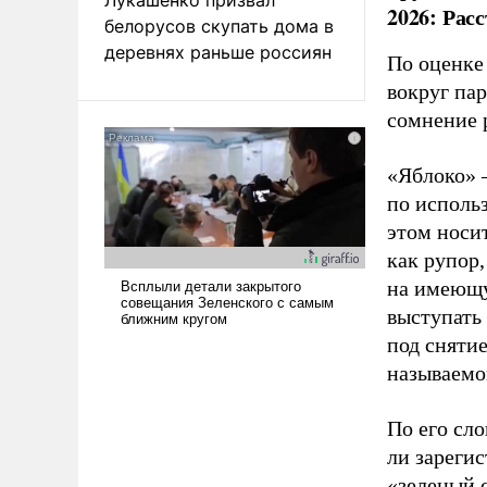
2026: Рас
белорусов скупать дома в
деревнях раньше россиян
По оценке
вокруг па
сомнение 
«Яблоко» 
по исполь
этом носи
как рупор
на имеющу
выступать
под снятие
называемо
По его сло
ли зареги
«зеленый 