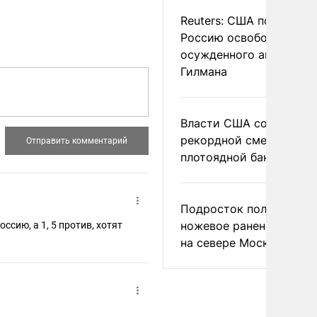
Reuters: США попросил
Россию освободить
осужденного американ
Гилмана
Власти США сообщили 
рекордной смертности 
плотоядной бактерии
Подросток получил
ножевое ранение в дра
отив, хотят
на севере Москвы