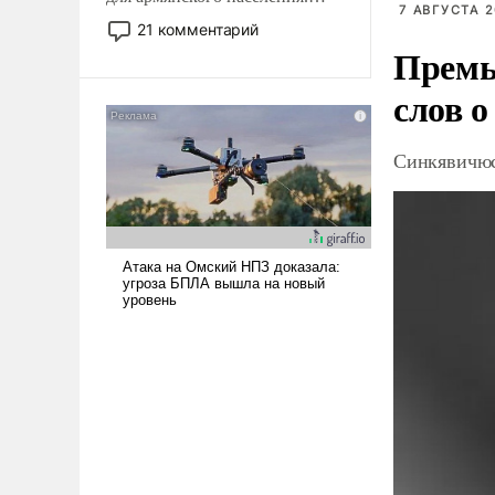
7 АВГУСТА 2
Мир, где политические
21 комментарий
прожекты будут безусловно
Премь
оплачиваться за счет
слов о
российских
налогоплательщиков и где
Еревану за свои поступки не
Синкявичюс
нужно отвечать.