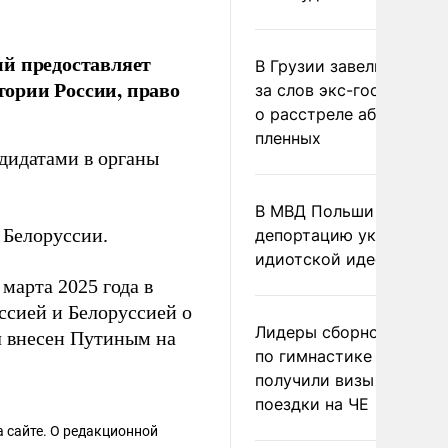
ый предоставляет
В Грузии завели дело и
ории России, право
за слов экс-госминист
о расстреле абхазских
пленных
ндидатами в органы
В МВД Польши назвали
 Белоруссии.
депортацию украинцев
идиотской идеей
марта 2025 года в
ссией и Белоруссией о
Лидеры сборной Росси
л внесен Путиным на
по гимнастике не
получили визы для
поездки на ЧЕ
 сайте. О редакционной