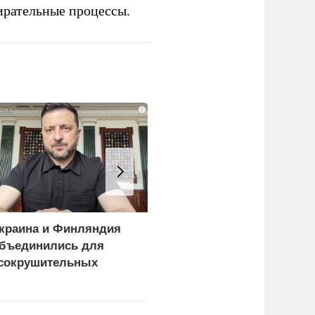
ирательные процессы.
i
краина и Финляндия
«Генерал-провал»: кака
бъединились для
правда выяснилась про
сокрушительных
Драпатого
анкций" против России