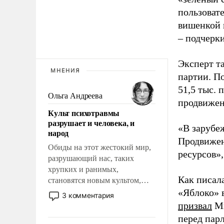
пользовате
вишенкой 
– подчерк
Эксперт т
МНЕНИЯ
партии. П
51,5 тыс.
Ольга Андреева
продвижени
Культ психотравмы
разрушает и человека, и
«В зарубе
народ
Продвижен
Обиды на этот жестокий мир,
ресурсов»,
разрушающий нас, таких
хрупких и ранимых,
Как писал
становятся новым культом,
постепенно вытесняя и
«Яблоко» 
3 комментария
отменяя традиционное
призвал
Ми
требование к человеку – быть
перед пар