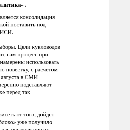
алитика» .
является консолидация
кой поставить под
ЭИСИ.
ыборы. Цели кукловодов
и, сам процесс при
 намерены использовать
ю повестку, с расчетом
 августа в СМИ
амеренно подставляют
хе перед так
висеть от того, дойдет
блоко» уже получило
а для русскоязычных