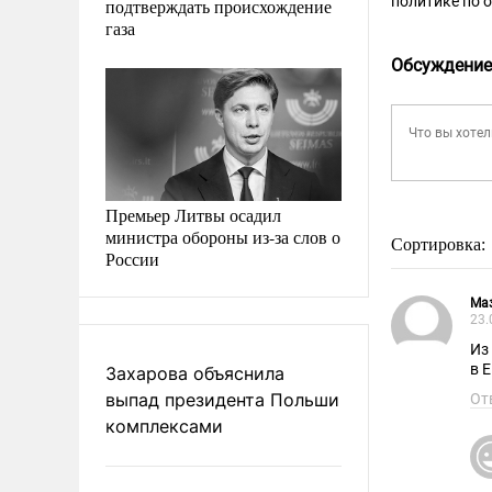
политике по 
подтверждать происхождение
газа
Обсуждение
Премьер Литвы осадил
министра обороны из-за слов о
Сортировка:
России
Ма
23.
Из 
в 
Захарова объяснила
выпад президента Польши
От
комплексами