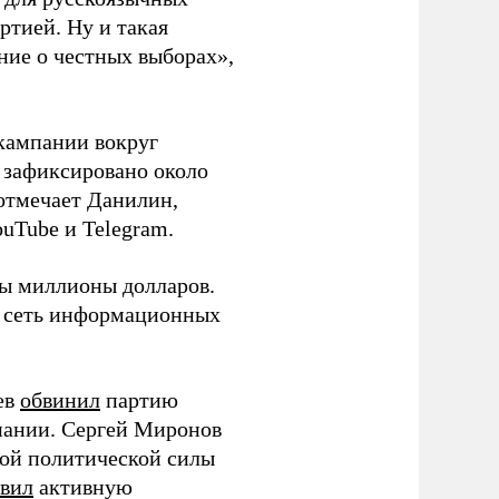
ртией. Ну и такая
ние о честных выборах»,
кампании вокруг
о зафиксировано около
 отмечает Данилин,
ouTube и Telegram.
ны миллионы долларов.
ю сеть информационных
ев
обвинил
партию
пании. Сергей Миронов
той политической силы
вил
активную