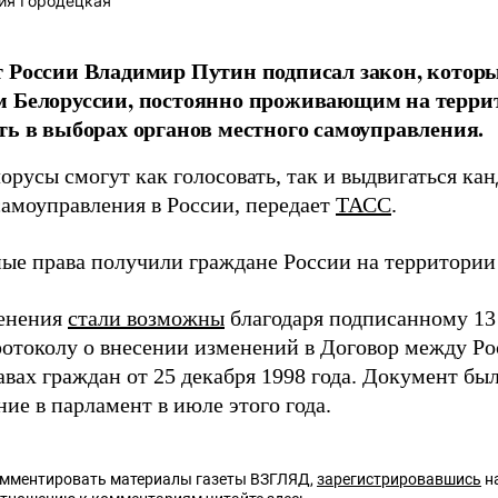
ия Городецкая
 России Владимир Путин подписал закон, котор
 Белоруссии, постоянно проживающим на террит
ть в выборах органов местного самоуправления.
орусы смогут как голосовать, так и выдвигаться ка
самоуправления в России, передает
ТАСС
.
ые права получили граждане России на территории
енения
стали возможны
благодаря подписанному 13 
отоколу о внесении изменений в Договор между Ро
авах граждан от 25 декабря 1998 года. Документ бы
ие в парламент в июле этого года.
омментировать материалы газеты ВЗГЛЯД,
зарегистрировавшись
на