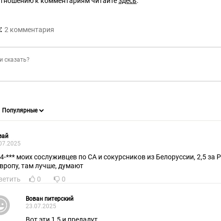
отношению к комментариям читайте
здесь
.
:
2
комментария
зай
07.2025
4-*** моих сослуживцев по СА и сокурсников из Белоруссии, 2,5 за Россию, а 1, 5 пр
Европу, там лучше, думают
ветить
0
0
Вован питерский
23.07.2025
Вот эти 1,5 и предадут