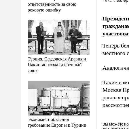
Tекст:
Валер
ответственность за свою
роковую ошибку
Президент
гражданам
участвова
Теперь бел
местного 
Турция, Саудовская Аравия и
Пакистан создали военный
Аналогичн
союз
Такие изм
Москве Пр
равных пр
рассмотрен
Экономист объяснил
требование Европы к Турции
Вы можете к