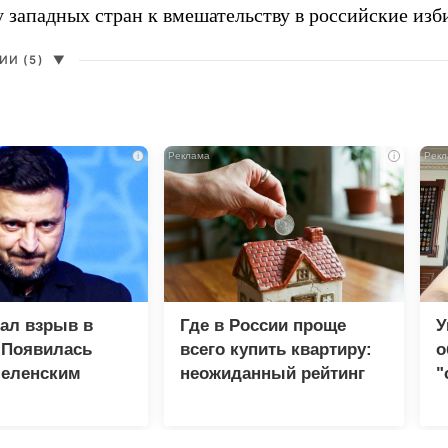
у западных стран к вмешательству в российские изб
И (5)
▼
i
i
зал взрыв в
Где в России проще
У
 Появилась
всего купить квартиру:
о
Зеленским
неожиданный рейтинг
"
с