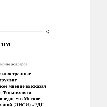
том
лионы долларов
х иностранные
струмент
кое мнение высказал
нт Финансового
рошедшем в Москве
ований (ЭИСИ) «ЕДГ–