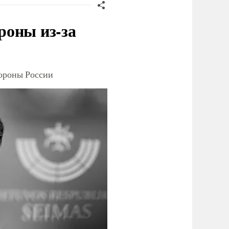
роны из-за
тороны России