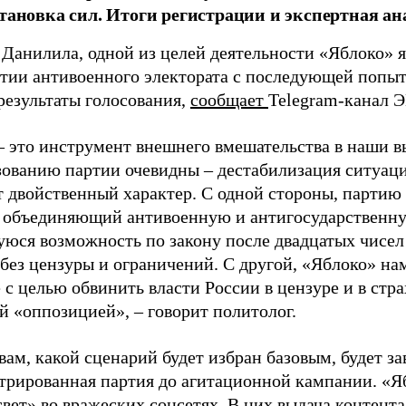
становка сил. Итоги регистрации и экспертная ан
 Данилила, одной из целей деятельности «Яблоко» 
ртии антивоенного электората с последующей попыт
результаты голосования,
сообщает
Telegram-канал 
– это инструмент внешнего вмешательства в наши в
зованию партии очевидны – дестабилизация ситуаци
т двойственный характер. С одной стороны, партию
, объединяющий антивоенную и антигосударственну
юся возможность по закону после двадцатых чисел
 без цензуры и ограничений. С другой, «Яблоко» н
 с целью обвинить власти России в цензуре и в стра
й «оппозицией», – говорит политолог.
вам, какой сценарий будет избран базовым, будет за
стрированная партия до агитационной кампании. «Я
свет» во вражеских соцсетях. В них выдача контент