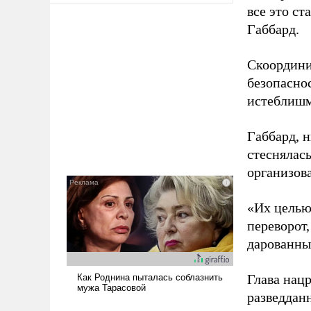
все это с
Габбард.
Скоордини
безопасно
истеблишм
Габбард, н
стеснялась
организов
«Их целью
переворот
дарованны
Глава нац
разведдан