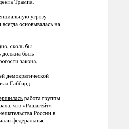
дента Трампа.
тенциальную угрозу
 всегда основывалась на
но, сколь бы
ь должна быть
рогости закона.
шей демократической
вила Габбард.
вершилась
работа группы
ала, что «Рашагейт» –
мешательства России в
умали федеральные