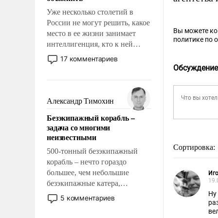
Уже несколько столетий в
России не могут решить, какое
Вы можете к
место в ее жизни занимает
политике по 
интеллигенция, кто к ней
принадлежит, а кого из нее
17 комментариев
исключили с правом
Обсуждение
восстановления и без оного. И
чем она отличается от просто
образованных людей. Иногда
Александр Тимохин
казалось, что эти вопросы
Безэкипажный корабль –
решены раз и навсегда, но –
задача со многими
нет, не решены.
неизвестными
Сортировка:
500-тонный безэкипажный
корабль – нечто гораздо
большее, чем небольшие
Иг
19.
безэкипажные катера,
применение которых уже
Ну а ч
5 комментариев
ра
стало обыденностью. Задача по
вела кампанию по лишению легитимности президента Трамп
созданию такого корабля очень