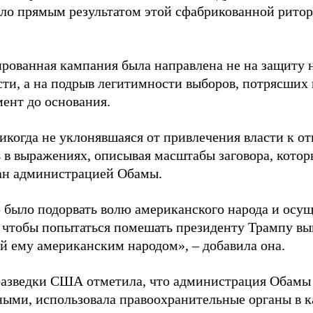
тало прямым результатом этой сфабрикованной ритор
рованная кампания была направлена не на защиту
сти, а на подрыв легитимности выборов, потрясших
ент до основания.
икогда не уклонявшаяся от привлечения власти к от
 в выражениях, описывая масштабы заговора, которы
ан администрацией Обамы.
 было подорвать волю американского народа и осуще
, чтобы попытаться помешать президенту Трампу вы
й ему американским народом», – добавила она.
разведки США отметила, что администрация Обамы
ными, использовала правоохранительные органы в к