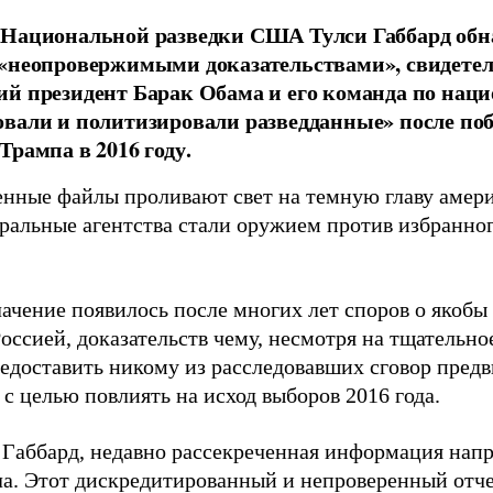
Национальной разведки США Тулси Габбард обнар
 «неопровержимыми доказательствами», свидете
й президент Барак Обама и его команда по наци
вали и политизировали разведданные» после по
Трампа в 2016 году.
енные файлы проливают свет на темную главу амер
еральные агентства стали оружием против избранно
лачение появилось после многих лет споров о якобы
оссией, доказательств чему, несмотря на тщательно
редоставить никому из расследовавших сговор пред
с целью повлиять на исход выборов 2016 года.
 Габбард, недавно рассекреченная информация нап
ла. Этот дискредитированный и непроверенный отч