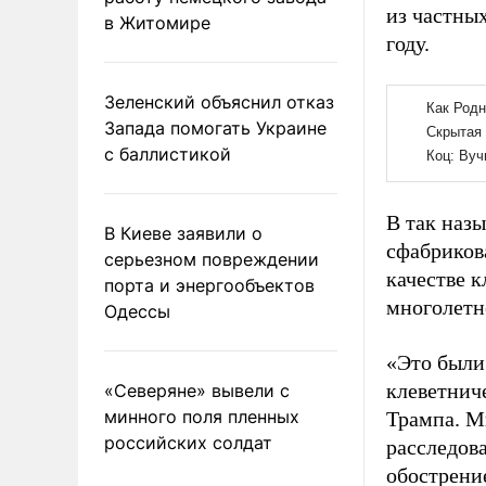
из частны
в Житомире
году.
Зеленский объяснил отказ
Запада помогать Украине
с баллистикой
В так наз
В Киеве заявили о
сфабрикова
серьезном повреждении
качестве 
порта и энергообъектов
многолетн
Одессы
«Это были
клеветнич
«Северяне» вывели с
минного поля пленных
Трампа. М
российских солдат
расследов
обострени