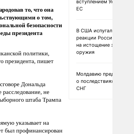
вступлением Украины в
одовав то, что она
ЕС
льствующими о том,
ональной безопасности
В США испугались
беды президента
реакции России и Кита
на истощение запасов
оружия
иканской политики,
го президента, пишет
Молдавию предупреди
о последствиях выхода
 сговоре Дональда
СНГ
е расследование, не
выборного штаба Трампа
рямую указывает на
ет был профинансирован