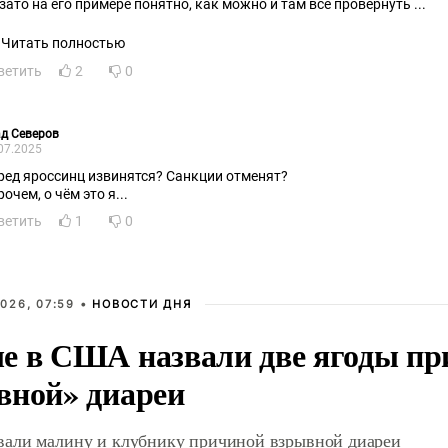
 зато на его примере понятно, как можно и там всё провернуть ...
Читать полностью
ветить
2
0
д Северов
07.2025
ред яроссинц извинятся? Санкции отменят?
очем, о чём это я...
ветить
1
0
026, 07:59 •
НОВОСТИ ДНЯ
е в США назвали две ягоды пр
вной» диареи
али малину и клубнику причиной взрывной диареи