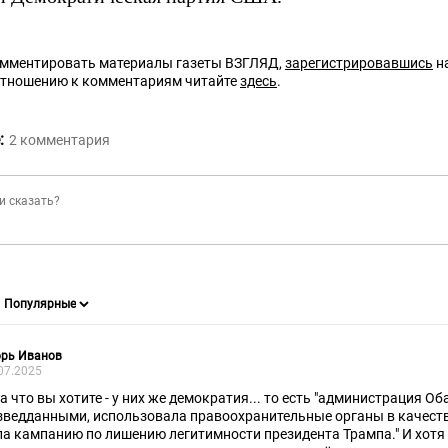
омментировать материалы газеты ВЗГЛЯД,
зарегистрировавшись
на
отношению к комментариям читайте
здесь
.
:
2
комментария
орь Иванов
07.2025
то вы хотите - у них же демократия... то есть "администрация Обамы злоупотребляла
зведданными, использовала правоохранительные органы в качест
а." И хотя Трамп ни разу нам не друг ,