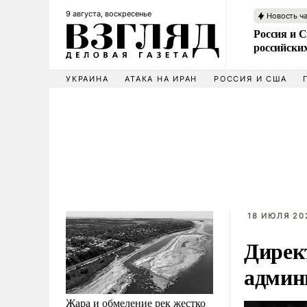
9 августа, воскресенье
Новость ч
Россия и 
российских
УКРАИНА
АТАКА НА ИРАН
РОССИЯ И США
18 ИЮЛЯ 20
Дирек
админ
Жара и обмеление рек жестко