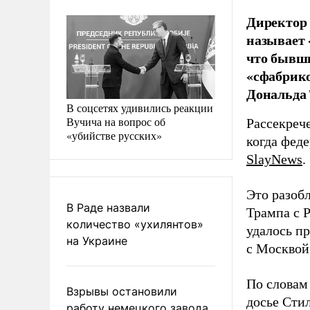
Директор 
называет
что бывши
«сфабрико
Дональда 
В соцсетях удивились реакции
Вучича на вопрос об
Рассекреч
«убийстве русских»
когда фед
SlayNews
.
Это разоб
В Раде назвали
Трампа с Р
количество «ухилянтов»
удалось п
на Украине
с Москвой 
По словам
Взрывы остановили
досье Сти
работу немецкого завода