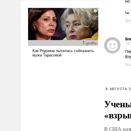
но
сложна и амбициозна. Однако
и ее реализация радикально
поднимет наши боевые
От
возможности.
Вла
19.
Пе
Впр
От
8 АВГУСТА 2
Учены
«взры
В США назв