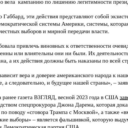
о вела кампанию по лишению легитимности прези
 Габбард, эти действия представляют собой экзис
емократической системы Америки, системы, которая
честных выборов и мирной передачи власти.
бовала привлечь виновных к ответственности очевид
енны или влиятельны они ни были. Их деятельност
на, а их действия должны быть наказаны по всей ст
 зависит вера и доверие американского народа к на
, а следовательно, и будущее нашей страны», – зая
а ранее газета ВЗГЛЯД, весной 2023 года в США
за
одством спецпрокурора Джона Дарема, которая доказ
 по поводу «сговора Трампа с Москвой», а также «в
кие выборы» – является фальшивкой, которую выд
 и Демократическая партия США.