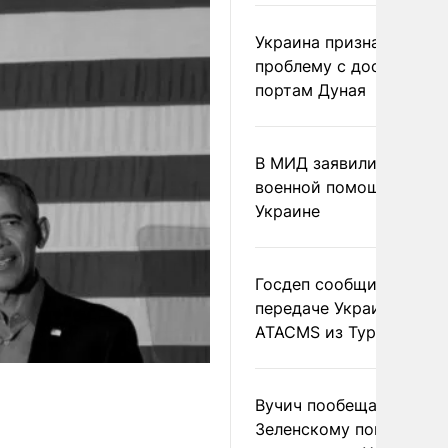
Украина признала
проблему с доступом к
портам Дуная
В МИД заявили о прямо
военной помощи Румы
Украине
Госдеп сообщил о
передаче Украине раке
ATACMS из Турции
Вучич пообещал
Зеленскому помочь со