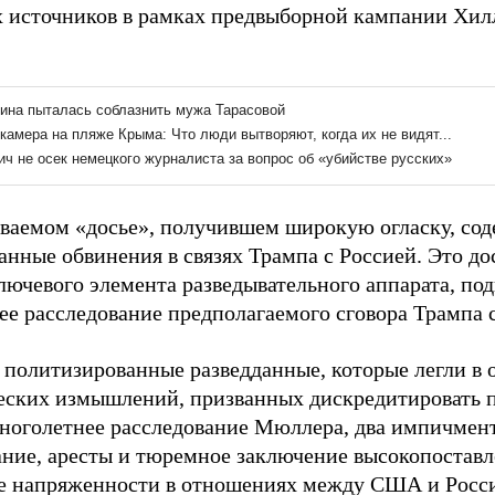
х источников в рамках предвыборной кампании Хил
ываемом «досье», получившем широкую огласку, сод
нные обвинения в связях Трампа с Россией. Это до
ключевого элемента разведывательного аппарата, п
ее расследование предполагаемого сговора Трампа с
 политизированные разведданные, которые легли в 
еских измышлений, призванных дискредитировать п
ноголетнее расследование Мюллера, два импичмент
ание, аресты и тюремное заключение высокопостав
е напряженности в отношениях между США и Росси