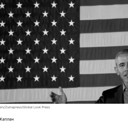
ers/Zumapress/Global Look Press
Каплан