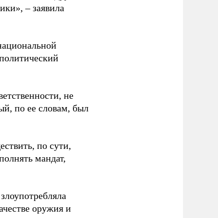
ики», – заявила
 национальной
 политический
ветственности, не
й, по ее словам, был
ствить, по сути,
полнять мандат,
 злоупотребляла
ачестве оружия и