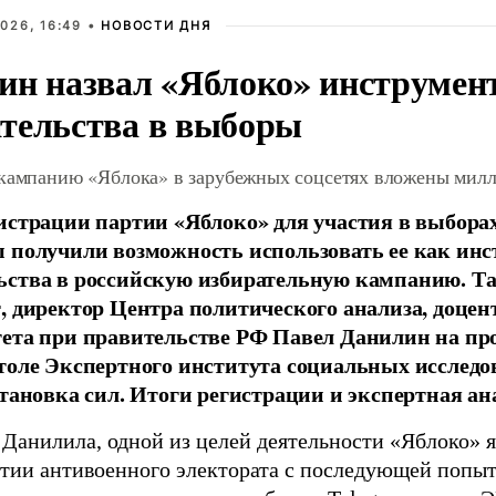
026, 16:49 •
НОВОСТИ ДНЯ
ин назвал «Яблоко» инструмен
тельства в выборы
 кампанию «Яблока» в зарубежных соцсетях вложены мил
истрации партии «Яблоко» для участия в выбора
 получили возможность использовать ее как ин
ства в российскую избирательную кампанию. Та
, директор Центра политического анализа, доце
тета при правительстве РФ Павел Данилин на п
толе Экспертного института социальных исслед
становка сил. Итоги регистрации и экспертная ан
 Данилила, одной из целей деятельности «Яблоко» 
ртии антивоенного электората с последующей попыт