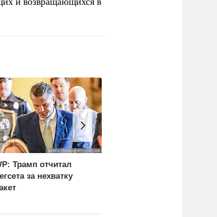
щих и возвращающихся в
P: Трамп отчитал
В США заявили о
егсета за нехватку
невиданной силе ударо
акет
армии России