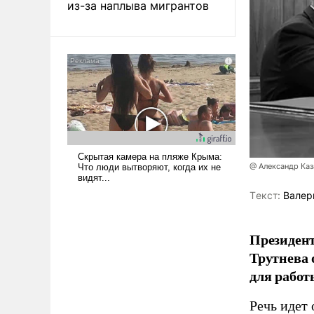
из-за наплыва мигрантов
@ Александр Каз
Tекст:
Валер
Президен
Трутнева 
для работ
Речь идет 