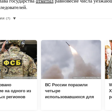
лава государства
отметил
равновесие числа уезжаю
ледователей.
И (7)
▼
рвано
ВС России поразили
W
е на одного из
четыре
Х
ых регионов
использовавшихся для
р
доставки грузов ВСУ
судна