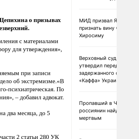
 Щепихина о призывах
МИД призвал Японию
езверхний.
признать вину США за
Хиросиму
мления с материалами
рору для утверждения»,
Верховный суд Швеции
утвердил передачу
еняемым при записи
задержанного сухогруз
«Каффа» Украине
 дело об экстремизме.«В
ого-психиатрическая. По
ия», – добавил адвокат.
Пропавший в Черногор
россиянин найден
а два месяца, до 5
мертвым
части 2 статьи 280 УК