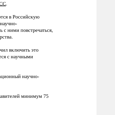
СС
.
тся в Российскую
научно-
ь с ними повстречаться,
рства.
учил включить это
тся с научными
вационный научно-
тавителей минимум 75