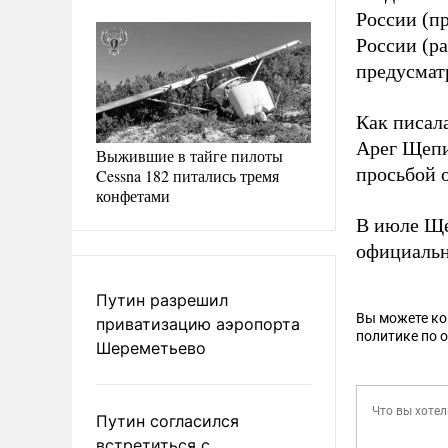
России (пр
России (р
предусматр
Как писал
Арег Щепи
Выжившие в тайге пилоты
просьбой 
Cessna 182 питались тремя
конфетами
В июле Ще
официаль
Путин разрешил
Вы можете к
приватизацию аэропорта
политике по 
Шереметьево
Путин согласился
встретиться с