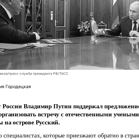
аков/пресс-служба президента РФ/ТАСС
ия Городецкая
т России Владимир Путин поддержал предложени
организовать встречу с отечественными учены
ы на острове Русский.
о специалистах, которые приезжают обратно в стран