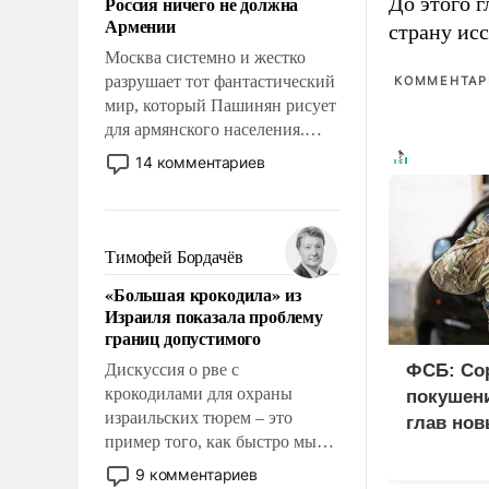
Россия ничего не должна
До этого г
уязвимости США, например,
Армении
страну исс
перед Китаем.
Москва системно и жестко
разрушает тот фантастический
КОММЕНТАРИ
мир, который Пашинян рисует
для армянского населения.
Мир, где этому населению все
14 комментариев
должны просто по
определению, где его
политические прожекты будут
беспрекословно оплачиваться
Тимофей Бордачёв
за счет российских
«Большая крокодила» из
налогоплательщиков и где за
Израиля показала проблему
свои поступки не нужно
границ допустимого
отвечать.
Дискуссия о рве с
ФСБ: Со
крокодилами для охраны
покушени
израильских тюрем – это
глав нов
пример того, как быстро мы
двигаемся по пути
9 комментариев