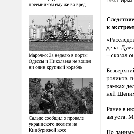
Tекст:
Ирма 
преемником ему же во вред
Следствие
к экстрем
«Расследо
дела. Дума
Марочко: За неделю в порты
– сказал о
Одессы и Николаева не вошел
ни один крупный корабль
Безверхни
роликов, 
рамках де
ней Щепих
Ранее в и
августа. М
Сальдо сообщил о провале
украинского десанта на
Кинбурнской косе
По данным