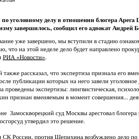
Каплан
 по уголовному делу в отношении блогера Арега
изму завершилось, сообщил его адвокат Андрей Б
вание уже завершено, мы вступили в стадию ознако
ю, что на этой неделе дело будет направлено проку
н
РИА «Новости»
.
й также рассказал, что экспертиза признала его вм
после публикации которых на него завели уголовное
ла проведены экспертизы: лингвистическая, психол
ин признан вменяемым в момент совершения... деян
юне Замоскворецкий суд Москвы арестовал блогера н
осгорсуд утвердил это решение.
 СК России, против Щепихина возбуждено дело по 