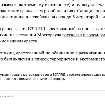
изывы к экстремизму в интернете) и пункту «а» час
азжигание вражды с угрозой насилия). Санкция перв
ивает лишение свободы на срок до 5 лет, второй – д
а ранее газета ВЗГЛЯД, арестованный за призывы к
хин на заседании Мосгорсуда
рассказал о своем р
о домашнем аресте.
пихин, арестованный по обвинению в разжигании 
но
был включен в список
террористов и экстремист
омментировать материалы газеты ВЗГЛЯД,
зарегистрировавшись
на
отношению к комментариям читайте
здесь
.