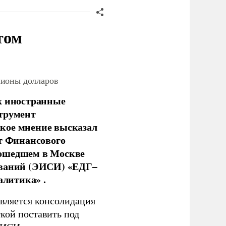
том
лионы долларов
х иностранные
струмент
кое мнение высказал
нт Финансового
рошедшем в Москве
ований (ЭИСИ) «ЕДГ–
алитика» .
является консолидация
кой поставить под