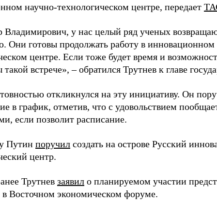
нном научно-технологическом центре, передает
ТА
 Владимирович, у нас целый ряд ученых возвращаю
. Они готовы продолжать работу в инновационном 
ческом центре. Если тоже будет время и возможност
 такой встрече», – обратился Трутнев к главе госуда
отовностью откликнулся на эту инициативу. Он пор
ие в график, отметив, что с удовольствием пообщае
ми, если позволит расписание.
ду Путин
поручил
создать на острове Русский инно
ческий центр.
анее Трутнев
заявил
о планируемом участии предс
в в Восточном экономическом форуме.