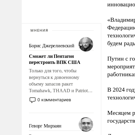
инновацио
«Владимир
Федерацию
МНЕНИЯ
технологи
будем рады
Борис Джерелиевский
Сможет ли Пентагон
Путин с г
перестроить ВПК США
мероприят
Только для того, чтобы
работника
вернуться к довоенному
объему запасов ракет
В 2024 го
Tomahawk, THAAD и Patriot
технологи
США потребуется более трех
0 комментариев
лет. Даже небольшая война с
Ираном опустошила
Месяцем р
американские арсеналы.
государст
Сложившаяся ситуация
Геворг Мирзаян
означает многолетний период