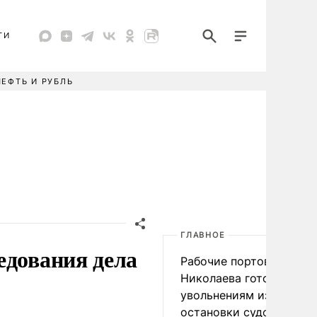
ТИ
НЕФТЬ И РУБЛЬ
ГЛАВНОЕ
едования дела
Рабочие портов Одессы
Николаева готовятся к
увольнениям из-за
остановки судоходства