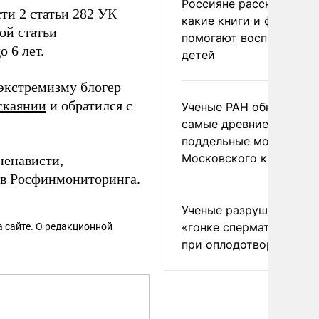
Россияне рассказали,
ти 2 статьи 282 УК
какие книги и фильмы
ой статьи
помогают воспитывать
о 6 лет.
детей
 экстремизму блогер
аскаянии
и обратился с
Ученые РАН обнаружил
самые древние
поддельные монеты
Московского княжеств
ненависти,
ов Росфинмониторинга.
Ученые разрушили миф
«гонке сперматозоидов
 сайте. О редакционной
при оплодотворении