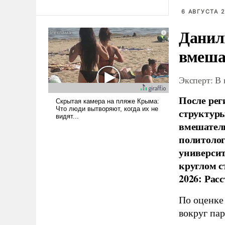
революционных изменений.
То, что несколько лет назад
6 АВГУСТА 2
было образом для
Данил
псевдонаучной фантастики,
стало всерьез обсуждаемой
вмеша
идеей.
Эксперт: В
После рег
структуры
вмешатель
политолог
универси
круглом с
2026: Рас
По оценке
вокруг па