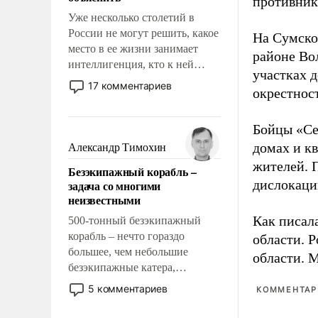
противнику
Уже несколько столетий в
России не могут решить, какое
На Сумско
место в ее жизни занимает
районе Во
интеллигенция, кто к ней
участках д
принадлежит, а кого из нее
17 комментариев
окрестнос
исключили с правом
восстановления и без оного. И
чем она отличается от просто
Бойцы «Се
образованных людей. Иногда
домах и к
Александр Тимохин
казалось, что эти вопросы
жителей. 
Безэкипажный корабль –
решены раз и навсегда, но –
дислокаци
задача со многими
нет, не решены.
неизвестными
Как писал
500-тонный безэкипажный
корабль – нечто гораздо
области. 
большее, чем небольшие
области. 
безэкипажные катера,
применение которых уже
5 комментариев
КОММЕНТАРИ
стало обыденностью. Задача по
созданию такого корабля очень