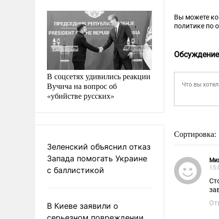
Вы можете к
политике по 
Обсуждение
В соцсетях удивились реакции
Вучича на вопрос об
«убийстве русских»
Сортировка:
Зеленский объяснил отказ
Запада помогать Украине
Ми
15.
с баллистикой
Ст
за
От
В Киеве заявили о
серьезном повреждении