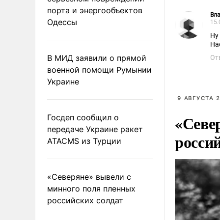
порта и энергообъектов
Вл
Одессы
15.
Ну
На
В МИД заявили о прямой
От
военной помощи Румынии
Украине
9 АВГУСТА 2
«Севе
Госдеп сообщил о
передаче Украине ракет
росси
ATACMS из Турции
«Северяне» вывели с
минного поля пленных
российских солдат