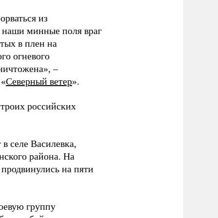
орваться из
з наши минные поля враг
тых в плен на
ого огневого
уничтожена», –
 «
Северный ветер
».
 троих российских
 в селе Василевка,
нского района. На
продвинулись на пяти
боевую группу