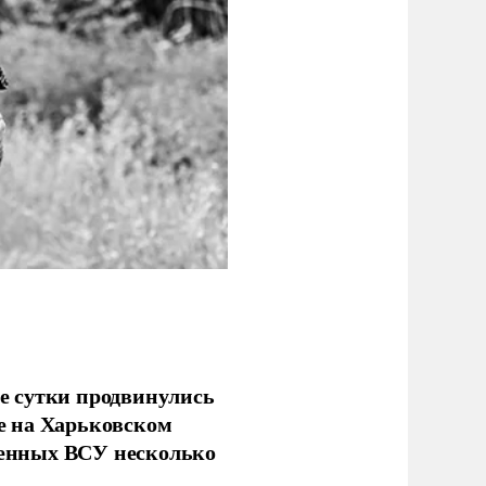
е сутки продвинулись
е на Харьковском
аченных ВСУ несколько