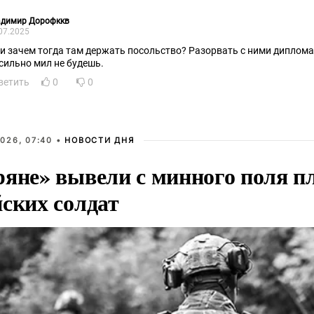
адимир Дорофккв
07.2025
 и зачем тогда там держать посольство? Разорвать с ними диплома
сильно мил не будешь.
ветить
0
0
026, 07:40 •
НОВОСТИ ДНЯ
ряне» вывели с минного поля п
йских солдат