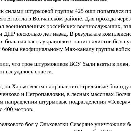
к силами штурмовой группы 425 ошп попытался пр
гося котла в Волчанском районе. Для прохода чере
ал военнопленных российских военнослужащих, взя
 ДНР несколько лет назад. В результате комплексн
ия большая часть украинских националистов была 
и бойцы неофициальному Max-каналу группы войск
или, что трое штурмовиков ВСУ были взяты в плен,
нных удалось спасти.
, на Харьковском направлении стрелковые бои идут
ченково и Петропавловки, в лесных массивах Волча
м направлении штурмовые подразделения «Севера» 
о 400 метров.
трелкового боя у Ольховатки Северяне уничтожили 