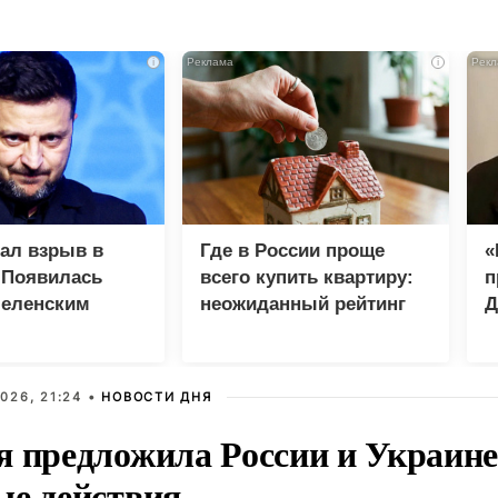
i
i
зал взрыв в
Где в России проще
«
 Появилась
всего купить квартиру:
п
Зеленским
неожиданный рейтинг
Д
026, 21:24 •
НОВОСТИ ДНЯ
я предложила России и Украине
ые действия