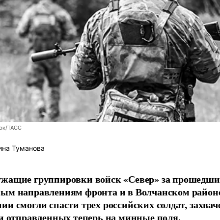
юк/ТАСС
ина Туманова
ужащие группировки войск «Север» за прошедши
вым направлениям фронта и в Волчанском район
ии смогли спасти трех российских солдат, захв
 и отправленных теперь на минные поля.