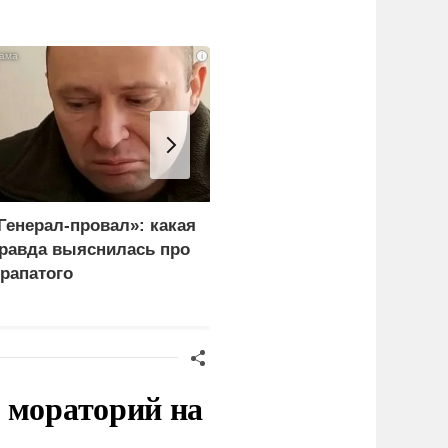
i
Генерал-провал»: какая
"Королева марафонов"
равда выяснилась про
привыкает к нищете и
рапатого
тюремной зарплате в 6,
тысяч
 мораторий на