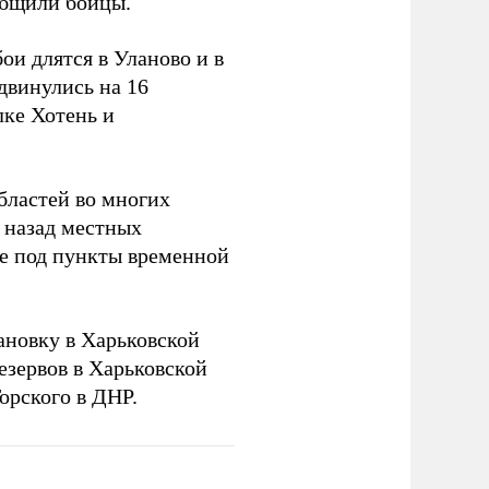
ообщили бойцы.
и длятся в Уланово и в
двинулись на 16
лке Хотень и
бластей во многих
 назад местных
ье под пункты временной
новку в Харьковской
езервов в Харьковской
орского в ДНР.