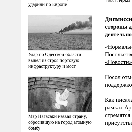
Tекст:
Ирма 
ударили по Европе
Дипмиссия
стороны 
деятельно
«Нормальн
Удар по Одесской области
Посольство
вывел из строя портовую
«Новости»
инфраструктуру и мост
Посол отме
поддержко
Как писал
рамках Ар
стремятся
Мэр Нагасаки назвал страну,
сбросившую на город атомную
присутств
бомбу