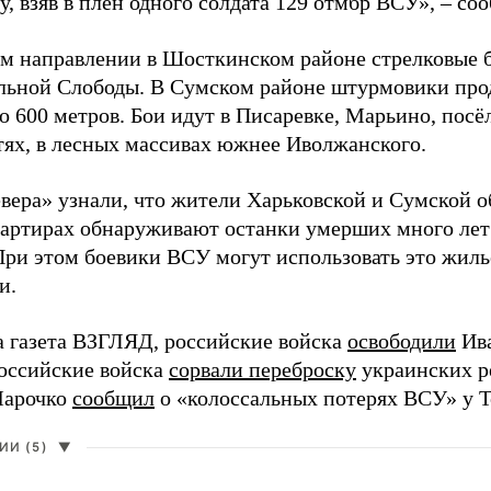
, взяв в плен одного солдата 129 отмбр ВСУ», – с
м направлении в Шосткинском районе стрелковые бо
льной Слободы. В Сумском районе штурмовики про
о 600 метров. Бои идут в Писаревке, Марьино, посё
тях, в лесных массивах южнее Иволжанского.
вера» узнали, что жители Харьковской и Сумской о
вартирах обнаруживают останки умерших много лет
При этом боевики ВСУ могут использовать это жил
и.
а газета ВЗГЛЯД, российские войска
освободили
Ива
Российские войска
сорвали переброску
украинских р
Марочко
сообщил
о «колоссальных потерях ВСУ» у Т
И (5)
▼