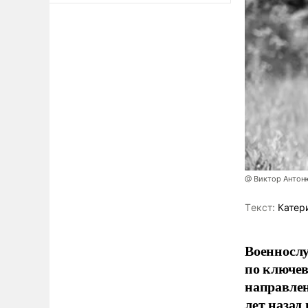
@ Виктор Антон
Tекст:
Катер
Военносл
по ключе
направлен
лет назад