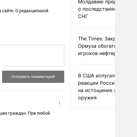
Молдавию предупреди
о последствиях выхода
 сайте. О редакционной
СНГ
The Times: Закрытие
Ормуза обогатило новы
игроков нефтерынка
В США испугались
реакции России и Кита
на истощение запасов
оружия
аших граждан. При любой