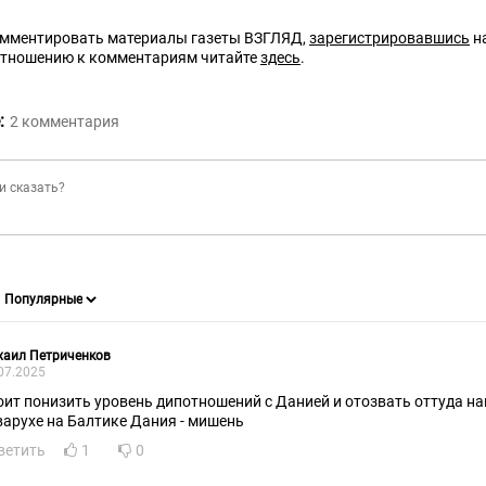
омментировать материалы газеты ВЗГЛЯД,
зарегистрировавшись
на
отношению к комментариям читайте
здесь
.
:
2
комментария
хаил Петриченков
07.2025
оит понизить уровень дипотношений с Данией и отозвать оттуда н
варухе на Балтике Дания - мишень
ветить
1
0