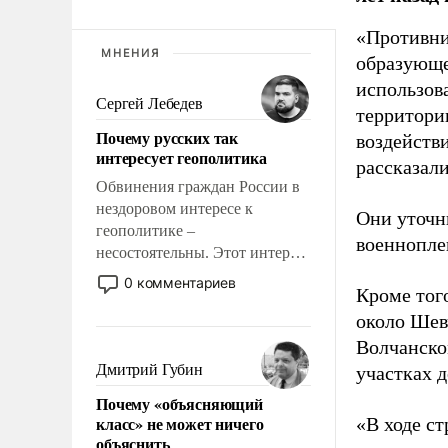
«Противни
МНЕНИЯ
образующе
использов
Сергей Лебедев
территории
Почему русских так
воздейств
интересует геополитика
рассказал
Обвинения граждан России в
нездоровом интересе к
Они уточн
геополитике –
военнопле
несостоятельны. Этот интерес
рационален и прагматичен. Он
0 комментариев
Кроме того
обусловлен тысячелетним
опытом выживания в крайне
около Шев
непростых условиях и
Волчанско
фундаментальным знанием,
Дмитрий Губин
участках д
что мировая политика имеет
Почему «объясняющий
свойство заявляться на порог
класс» не может ничего
«В ходе с
нашего дома.
объяснить