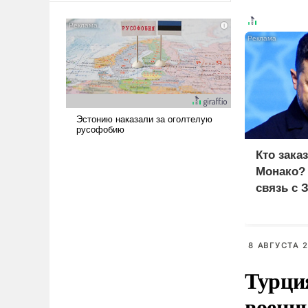
сложна и амбициозна. Однако
и ее реализация радикально
поднимет наши боевые
возможности.
Кто зака
Монако?
связь с 
8 АВГУСТА 2
Турци
военн