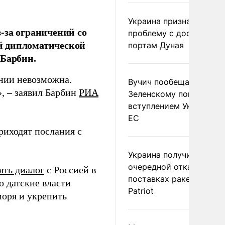
Украина признала
-за ограничений со
проблему с доступом к
й дипломатической
портам Дуная
 Барбин.
ании невозможна.
Вучич пообещал
», – заявил Барбин
РИА
Зеленскому помочь со
вступлением Украины в
ЕС
риходят послания с
Украина получила
очередной отказ в
ять диалог
с Россией в
поставках ракет для
о датские власти
Patriot
моря и укрепить