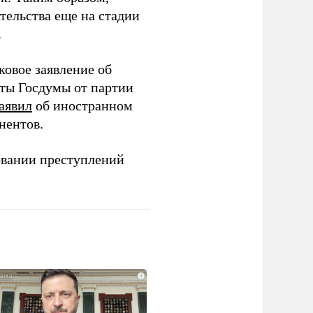
тельства еще на стадии
.
ковое заявление об
аты Госдумы от партии
аявил
об иностранном
нентов.
овании преступлений
i