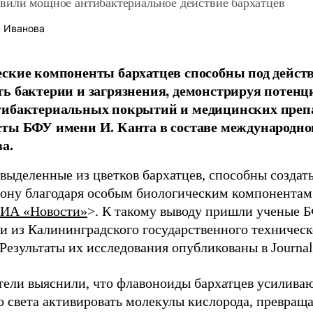
вили мощное антибактериальное действие бархатцев
 Иванова
ские компоненты бархатцев способны под действ
ь бактерии и загрязнения, демонстрируя потенц
тибактериальных покрытий и медицинских преп
ты БФУ имени И. Канта в составе международног
а.
 выделенные из цветков бархатцев, способны создат
зону благодаря особым биологическим компонентам
ИА «Новости»
>. К такому выводу пришли ученые Б
ми из Калининградского государственного техническ
Результаты их исследования опубликованы в Journal
тели выяснили, что флавоноиды бархатцев усилива
о света активировать молекулы кислорода, превраща