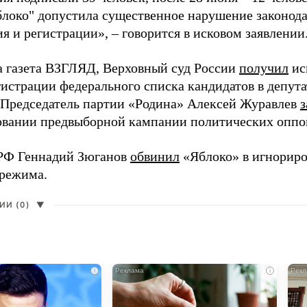
блоко" допустила существенное нарушение законода
 и регистрации», – говорится в исковом заявлении
а газета ВЗГЛЯД, Верховный суд России
получил
ис
гистрации федерального списка кандидатов в депут
 Председатель партии «Родина» Алексей Журавлев
з
вании предвыборной кампании политических оппо
РФ Геннадий Зюганов
обвинил
«Яблоко» в игнорир
 режима.
И (0)
▼
i
i