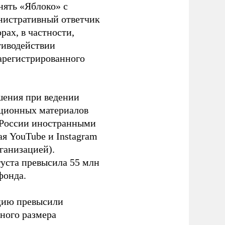
нять «Яблоко» с
инистративный ответчик
ах, в частности,
тиводействии
зарегистрированного
шения при ведении
ационных материалов
в России иностранными
я YouTube и Instagram
ганизацией).
густа превысила 55 млн
фонда.
ацию превысили
ного размера