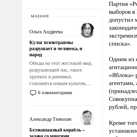
Партия «Р
выборов в
МНЕНИЯ
допустил 
законодат
Ольга Андреева
экстремиз
Культ психотравмы
списка».
разрушает и человека, и
народ
Одним из 
Обиды на этот жестокий мир,
агитацион
разрушающий нас, таких
«Яблока» 
хрупких и ранимых,
агентами,
становятся новым культом,
постепенно вытесняя и
(принадле
6 комментариев
отменяя традиционное
Совокупная
требование к человеку – быть
рублей, пр
мужественным и твердым под
ударами судьбы, брать на себя
Александр Тимохин
Кроме тог
ответственность, помогать
Безэкипажный корабль –
установле
слабым, идти вперед и
задача со многими