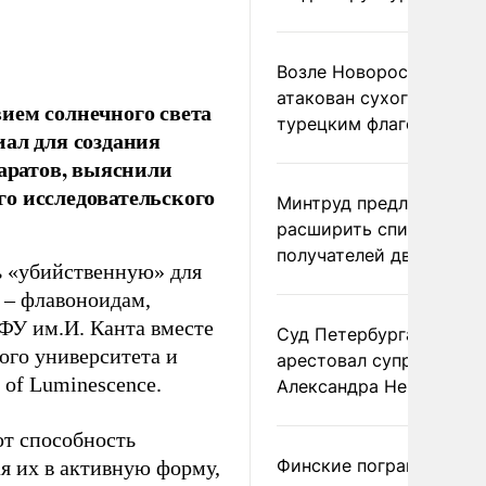
Возле Новороссийска
атакован сухогруз под
ием солнечного света
турецким флагом
иал для создания
аратов, выяснили
о исследовательского
Минтруд предложил
расширить список
получателей двух пенс
ь «убийственную» для
 – флавоноидам,
ФУ им.И. Канта вместе
Суд Петербурга заочно
ого университета и
арестовал супругу
 of Luminescence.
Александра Невзорова
ют способность
Финские пограничники
я их в активную форму,