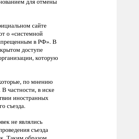
основанием для отмены
фициальном сайте
ют о «системной
апрещенным в РФ». В
ткрытом доступе
организации, которую
которые, по мнению
В частности, в иске
тствии иностранных
о съезда.
век не являлись
проведения съезда
ек. Таким образом,