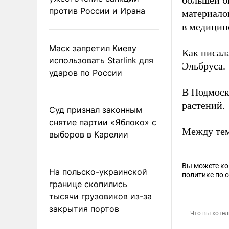
большей б
против России и Ирана
материало
в медицин
Маск запретил Киеву
Как писал
использовать Starlink для
Эльбруса.
ударов по России
В Подмос
растений.
Суд признал законным
снятие партии «Яблоко» с
Между те
выборов в Карелии
Вы можете к
На польско-украинской
политике по 
границе скопились
тысячи грузовиков из-за
закрытия портов