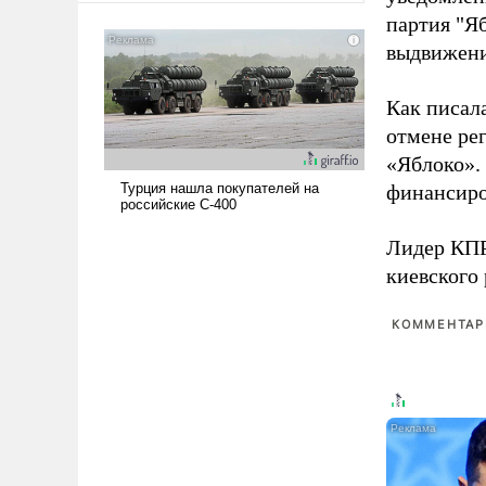
американские арсеналы.
партия "Я
Сложившаяся ситуация
выдвижения
означает многолетний период
уязвимости США, например,
Как писал
перед Китаем.
отмене ре
«Яблоко».
финансиро
Лидер КП
киевского
КОММЕНТАРИ