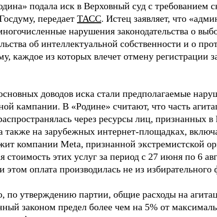
одина» подала иск в Верховный суд с требованием с
 Госдуму, передает
ТАСС
. Истец заявляет, что «адм
многочисленные нарушения законодательства о выбор
ельства об интеллектуальной собственности и о про
му, каждое из которых влечет отмену регистрации 
основных доводов иска стали предполагаемые нару
ной кампании. В «Родине» считают, что часть агит
распространялась через ресурсы лиц, признанных 
 а также на зарубежных интернет-площадках, включа
жит компании Meta, признанной экстремистской ор
 стоимость этих услуг за период с 27 июня по 6 ав
и этом оплата производилась не из избирательного 
о, по утверждению партии, общие расходы на агит
нный законом предел более чем на 5% от максималь