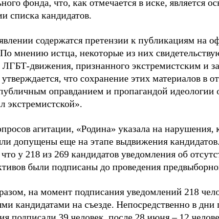
ного фонда, что, как отмечается в иске, является 
ии списка кандидатов.
аявлении содержатся претензии к публикациям на о
 По мнению истца, некоторые из них свидетельству
 ЛГБТ-движения, признанного экстремистским и з
 утверждается, что сохранение этих материалов в о
«публичным оправданием и пропагандой идеологии 
ал экстремистской».
просов агитации, «Родина» указала на нарушения, 
ыли допущены еще на этапе выдвижения кандидатов. 
 что у 218 из 269 кандидатов уведомления об отсу
активов были подписаны до проведения предвыборног
разом, на момент подписания уведомлений 218 чело
ми кандидатами на съезде. Непосредственно в дни 
я подписали 39 человек, после 28 июня – 12 челов