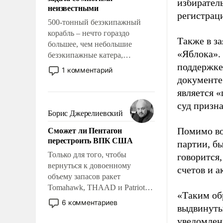
адаптироваться.
избиратель
неизвестными
регистрац
500-тонный безэкипажный
корабль – нечто гораздо
Также в з
большее, чем небольшие
«Яблока».
безэкипажные катера,
поддержке
применение которых уже
1 комментарий
стало обыденностью. Задача по
документе
созданию такого корабля очень
является 
сложна и амбициозна. Однако
суд призн
и ее реализация радикально
Борис Джерелиевский
поднимет наши боевые
Сможет ли Пентагон
Помимо во
возможности.
перестроить ВПК США
партии, б
Только для того, чтобы
говорится,
вернуться к довоенному
счетов и 
объему запасов ракет
Tomahawk, THAAD и Patriot
«Таким об
США потребуется более трех
6 комментариев
выдвинуты
лет. Даже небольшая война с
уведомлени
Ираном опустошила