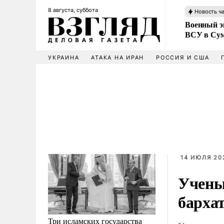
8 августа, суббота
Новость ч
Военный эк
ВСУ в Сум
УКРАИНА
АТАКА НА ИРАН
РОССИЯ И США
14 ИЮЛЯ 20
Учены
барха
Три исламских государства