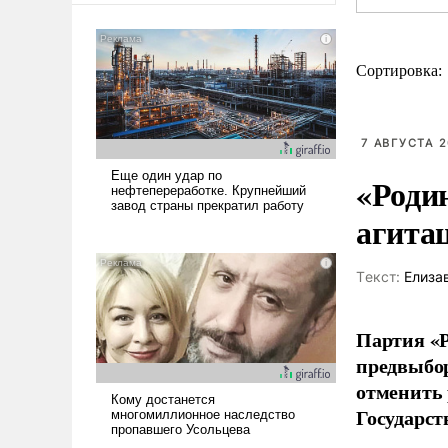
Сортировка:
7 АВГУСТА 2
«Роди
агита
Tекст:
Елиза
Партия «Р
предвыбор
отменить 
Государст