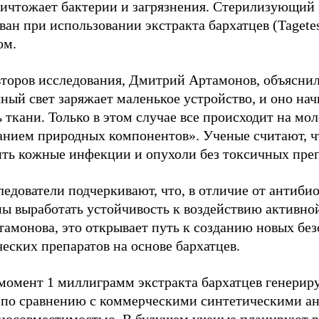
ничтожает бактерии и загрязнения. Стерилизующий
ан при использовании экстракта бархатцев (Tagetes 
ом.
второв исследования, Дмитрий Артамонов, объяснил
ный свет заряжает маленькое устройство, и оно на
 ткани. Только в этом случае все происходит на мо
анием природных компонентов». Ученые считают, ч
ить кожные инфекции и опухоли без токсичных преп
ледователи подчеркивают, что, в отличие от антиб
ны выработать устойчивость к воздействию активно
тамонова, это открывает путь к созданию новых бе
еских препаратов на основе бархатцев.
момент 1 миллиграмм экстракта бархатцев генерир
 по сравнению с коммерческими синтетическими ан