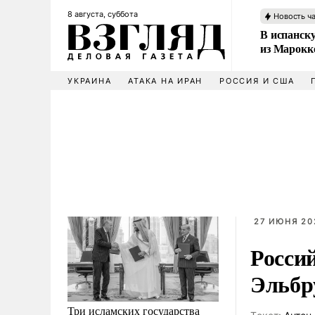
8 августа, суббота
Новость ч
В испанск
из Марокк
УКРАИНА
АТАКА НА ИРАН
РОССИЯ И США
27 ИЮНЯ 20
Росси
Эльбр
Три исламских государства