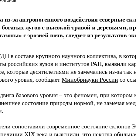
Антонов
ка из-за антропогенного воздействия северные ск
богатых лугов с высокой травой и деревьями, п
газоны» с эрозией почв, следует из результатов 
ДН в составе крупного научного коллектива, в кот
ты российских вузов и институтов РАН, выявили к
се, которые десятилетиями не замечались из-за так
зового уровня, сообщает
Минобрнауки России
со сс
двига базового уровня – это феномен, при котором
ынешнее состояние природы нормой, не замечая ме
и.
тели сопоставили современное состояние склонов Э
спедиции XIX века и выяснили, что некогда обильна