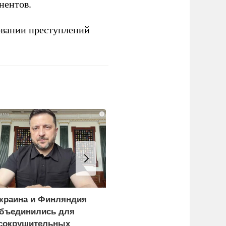
нентов.
овании преступлений
i
краина и Финляндия
Пощечина всей системе
бъединились для
правосудия: что
сокрушительных
натворил сын