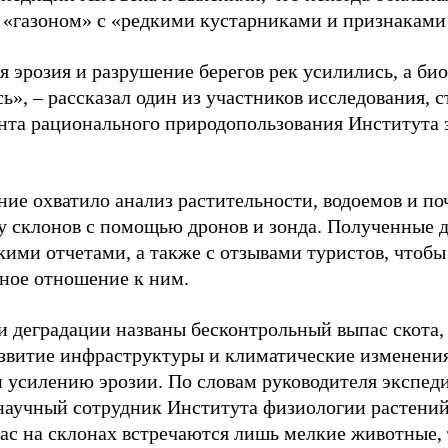
 «газоном» с «редкими кустарниками и признаками
 эрозия и разрушение берегов рек усилились, а би
ь», – рассказал один из участников исследования, 
нта рационального природопользования Института
ие охватило анализ растительности, водоемов и поч
у склонов с помощью дронов и зонда. Полученные д
кими отчетами, а также с отзывами туристов, чтобы
ное отношение к ним.
 деградации названы бесконтрольный выпас скота, 
азвитие инфраструктуры и климатические изменени
и усилению эрозии. По словам руководителя экспе
научный сотрудник Института физиологии растени
час на склонах встречаются лишь мелкие животные, 