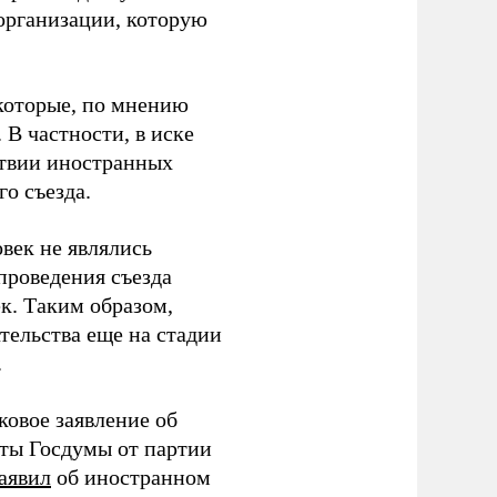
организации, которую
которые, по мнению
В частности, в иске
тствии иностранных
о съезда.
век не являлись
проведения съезда
ек. Таким образом,
тельства еще на стадии
.
ковое заявление об
аты Госдумы от партии
аявил
об иностранном