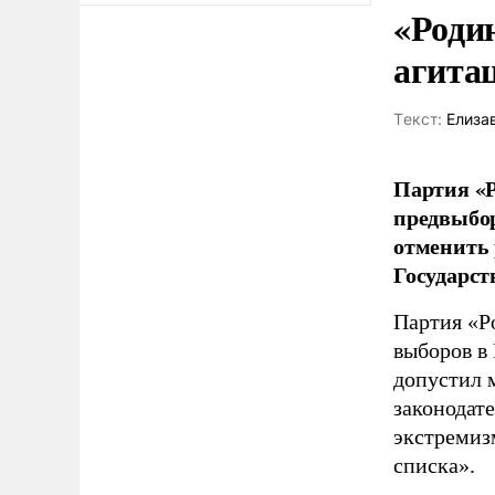
«Роди
агита
Tекст:
Елиза
Партия «Р
предвыбор
отменить 
Государст
Партия «Р
выборов в
допустил 
законодат
экстремиз
списка».