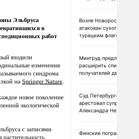
лоны Эльбруса
Возле Новороссийска
ревратившихся в
атакован сухогруз под
экспедиционных работ
турецким флагом
орый входили
Минтруд предложил
ардинальные изменения
расширить список
 называемого синдрома
получателей двух пенс
ылкой на
Springer Nature
.
Суд Петербурга заочно
 каждое новое поколение
арестовал супругу
дленной экологической
Александра Невзорова
льбруса с записями
Финские пограничники
я растительность