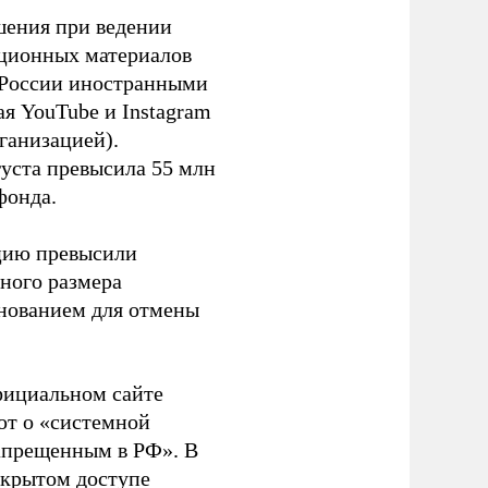
шения при ведении
ационных материалов
в России иностранными
я YouTube и Instagram
ганизацией).
густа превысила 55 млн
фонда.
ацию превысили
ного размера
основанием для отмены
фициальном сайте
ют о «системной
апрещенным в РФ». В
ткрытом доступе