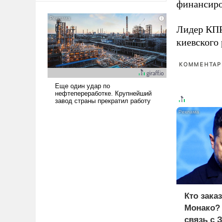
финансиро
американские арсеналы.
Сложившаяся ситуация
Лидер КП
означает многолетний период
уязвимости США, например,
киевского
перед Китаем.
КОММЕНТАРИ
Кто зака
Монако?
связь с 