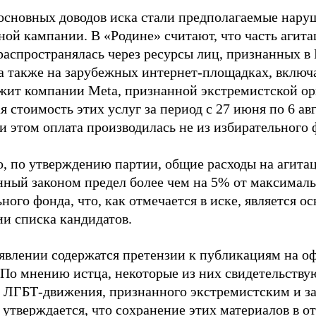
основных доводов иска стали предполагаемые нару
ной кампании. В «Родине» считают, что часть агит
распространялась через ресурсы лиц, признанных 
 а также на зарубежных интернет-площадках, включа
жит компании Meta, признанной экстремистской ор
 стоимость этих услуг за период с 27 июня по 6 ав
и этом оплата производилась не из избирательного 
о, по утверждению партии, общие расходы на агит
нный законом предел более чем на 5% от максималь
ного фонда, что, как отмечается в иске, является 
ии списка кандидатов.
аявлении содержатся претензии к публикациям на о
 По мнению истца, некоторые из них свидетельству
 ЛГБТ-движения, признанного экстремистским и з
 утверждается, что сохранение этих материалов в о