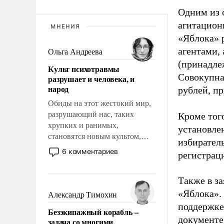
Одним из 
агитацион
МНЕНИЯ
«Яблока» 
агентами,
Ольга Андреева
(принадле
Культ психотравмы
Совокупная
разрушает и человека, и
народ
рублей, пр
Обиды на этот жестокий мир,
разрушающий нас, таких
Кроме тог
хрупких и ранимых,
установле
становятся новым культом,
избиратель
постепенно вытесняя и
6 комментариев
регистрац
отменяя традиционное
требование к человеку – быть
Также в з
мужественным и твердым под
ударами судьбы, брать на себя
«Яблока».
Александр Тимохин
ответственность, помогать
поддержке
Безэкипажный корабль –
слабым, идти вперед и
документе
задача со многими