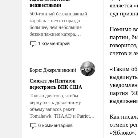
адаптироваться.
неизвестными
является 
суд призн
500-тонный безэкипажный
корабль – нечто гораздо
большее, чем небольшие
Помимо во
безэкипажные катера,
партии, б
применение которых уже
1 комментарий
говорится,
стало обыденностью. Задача по
счетов и 
созданию такого корабля очень
сложна и амбициозна. Однако
и ее реализация радикально
«Таким об
Борис Джерелиевский
поднимет наши боевые
выдвинуты
Сможет ли Пентагон
возможности.
уведомлени
перестроить ВПК США
партия "Я
Только для того, чтобы
выдвижения
вернуться к довоенному
объему запасов ракет
Как писал
Tomahawk, THAAD и Patriot
США потребуется более трех
отмене ре
6 комментариев
лет. Даже небольшая война с
«Яблоко».
Ираном опустошила