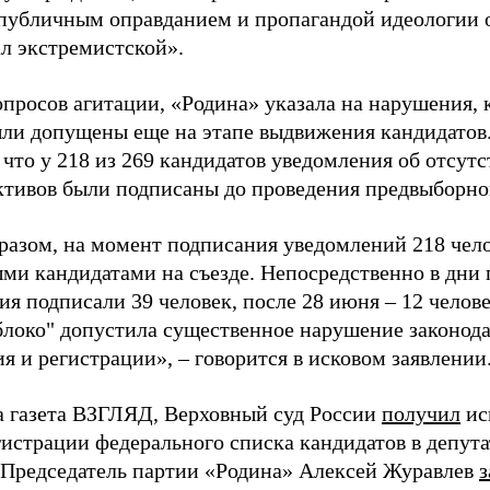
«публичным оправданием и пропагандой идеологии 
ал экстремистской».
просов агитации, «Родина» указала на нарушения, 
ыли допущены еще на этапе выдвижения кандидатов. 
 что у 218 из 269 кандидатов уведомления об отсу
активов были подписаны до проведения предвыборног
разом, на момент подписания уведомлений 218 чело
ми кандидатами на съезде. Непосредственно в дни 
я подписали 39 человек, после 28 июня – 12 челов
блоко" допустила существенное нарушение законода
 и регистрации», – говорится в исковом заявлении
а газета ВЗГЛЯД, Верховный суд России
получил
ис
гистрации федерального списка кандидатов в депут
 Председатель партии «Родина» Алексей Журавлев
з