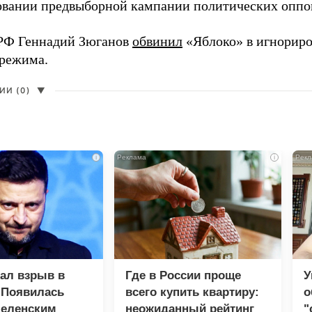
вании предвыборной кампании политических оппо
РФ Геннадий Зюганов
обвинил
«Яблоко» в игнорир
 режима.
И (0)
▼
i
i
зал взрыв в
Где в России проще
У
 Появилась
всего купить квартиру:
о
Зеленским
неожиданный рейтинг
"