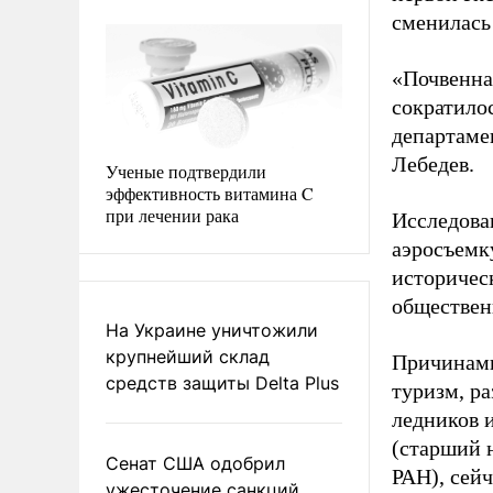
сменилась
«Почвенная
сократилос
департаме
Лебедев.
Ученые подтвердили
эффективность витамина C
при лечении рака
Исследован
аэросъемк
историчес
обществен
На Украине уничтожили
крупнейший склад
Причинами
средств защиты Delta Plus
туризм, р
ледников 
(старший 
Сенат США одобрил
РАН), сей
ужесточение санкций