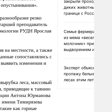
закрыли проходы для
 опустынивания».
диких животных на
границе с Россией
оразнообразие резко
старший преподаватель
 экологии РУДН Ярослав
Семье фермера Уолкер
из мема «веселый
молочник» пригрозили
выдворением из Росси
в на местности, а также
анные сопоставлялись с
 выявить изменения и
Эксперт объяснил
пропажу белых грибов 
лесах этим летом
вырубка леса, массовый
я, приводящие к таянию
диции Антона Юрманова
й имени Тимирязева
такие как горные