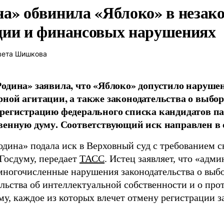
на» обвинила «Яблоко» в незак
ции и финансовых нарушениях
вета Шишкова
одина» заявила, что «Яблоко» допустило наруше
ной агитации, а также законодательства о выбор
регистрацию федерального списка кандидатов па
венную думу. Соответствующий иск направлен в с
одина» подала иск в Верховный суд с требованием с
 Госдуму, передает
ТАСС
. Истец заявляет, что «адм
многочисленные нарушения законодательства о выбор
ельства об интеллектуальной собственности и о про
му, каждое из которых влечет отмену регистрации 