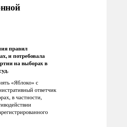
онной
ния правил
ах, и потребовала
ртии на выборах в
уд.
нять «Яблоко» с
инистративный ответчик
ах, в частности,
тиводействии
зарегистрированного