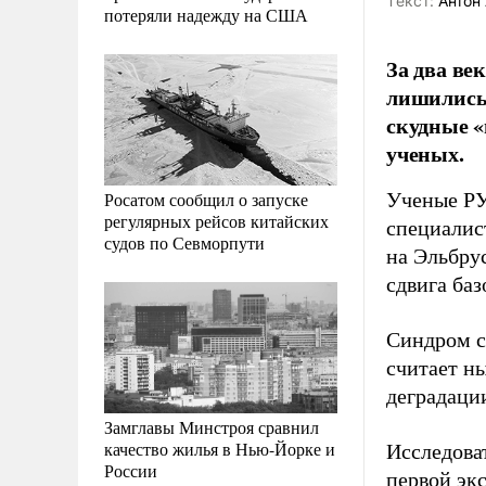
Tекст:
Антон 
потеряли надежду на США
За два ве
лишились 
скудные «
ученых.
Росатом сообщил о запуске
Ученые РУ
регулярных рейсов китайских
специалис
судов по Севморпути
на Эльбру
сдвига ба
Синдром с
считает н
деградаци
Замглавы Минстроя сравнил
качество жилья в Нью-Йорке и
Исследова
России
первой эк