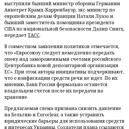
выступили бывший министр обороны Германии
Аннегрет Крамп-Карренбауэр, экс-министр по
европейским делам Франции Натали Луазо и
бывший заместитель помощника президента
США по национальной безопасности Далип Сингх,
передает
ТАСС
.
В совместном заявлении политиков отмечается,
что «Евросоюзу следует немедленно передать
опеку над замороженными счетами российского
Центробанка новой депозитарной организации
ЕС». При этом авторы инициативы подчеркивают,
что о конфискации средств речи не идет. По их
мнению, Банк России формально останется
владельцем счетов после их передачи на
хранение.
Предлагаемая схема призвана снизить давление
на Бельгию и Euroclear, а также устранить
юридические барьеры для использования средств
в интересах Украины. Создатели плана ссылаются