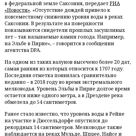
в федеральной земле Саксония, передает
РИА
«Новости»
. «Отсутствие дождей привело к
повсеместному снижению уровня воды в реках
Саксонии. В результате на поверхности
показываются свидетели прошлых засушливых
лет – так называемые камни голода. Например,
на Эльбе в Пирне», – говорится в сообщении
агентства DPA.
На одном из таких валунов высечено более 20 дат,
самая ранняя из которых относится к 1707 году.
Последняя отметка появилась сравнительно
недавно – в 2018 году во время экстремального
мелководья. Уровень Эльбы в Пирне долгое время
остается ниже одного метра, а в Дрездене река
обмелела до 54 сантиметров.
Ранее стало известно, что уровень воды в Рейне
на участке в Дюссельдорфе опустился до
рекордных 14 сантиметров. Мелководье также
наблюдается на реках Мульде, Шпрее, Найсе и