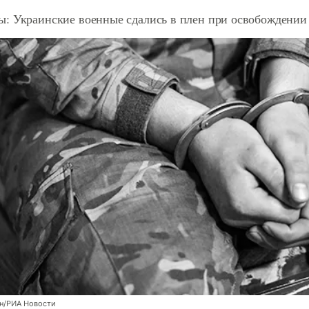
: Украинские военные сдались в плен при освобождении
н/РИА Новости