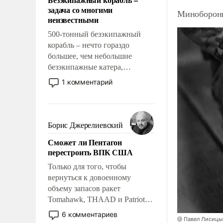
слабым, идти вперед и
задача со многими
Минобороны
адаптироваться.
неизвестными
500-тонный безэкипажный
корабль – нечто гораздо
большее, чем небольшие
безэкипажные катера,
применение которых уже
1 комментарий
стало обыденностью. Задача по
созданию такого корабля очень
сложна и амбициозна. Однако
и ее реализация радикально
Борис Джерелиевский
поднимет наши боевые
Сможет ли Пентагон
возможности.
перестроить ВПК США
Только для того, чтобы
вернуться к довоенному
объему запасов ракет
Tomahawk, THAAD и Patriot
США потребуется более трех
6 комментариев
@ Павел Лисицы
лет. Даже небольшая война с