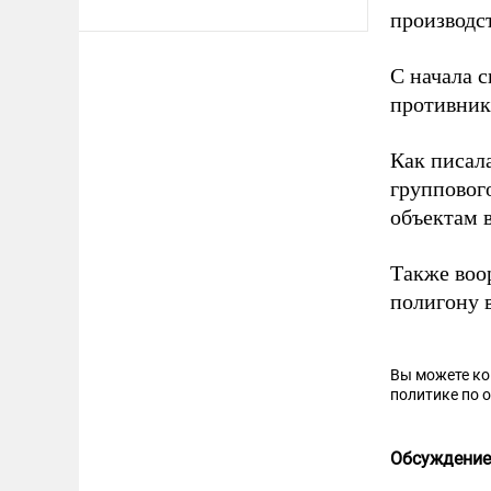
производс
С начала 
противник
Как писал
групповог
объектам 
Также воо
полигону 
Вы можете к
политике по 
Обсуждение