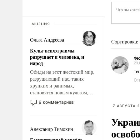
МНЕНИЯ
Ольга Андреева
Сортировка:
Культ психотравмы
разрушает и человека, и
Фе
народ
23.
Те
Обиды на этот жестокий мир,
разрушающий нас, таких
От
хрупких и ранимых,
становятся новым культом,
постепенно вытесняя и
9 комментариев
отменяя традиционное
7 АВГУСТА 2
требование к человеку – быть
Украи
мужественным и твердым под
ударами судьбы, брать на себя
освоб
Александр Тимохин
ответственность, помогать
Безэкипажный корабль –