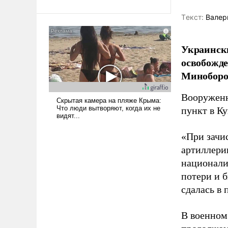
Ираном опустошила
Tекст:
Валер
американские арсеналы.
Сложившаяся ситуация
означает многолетний период
Украински
уязвимости США, например,
освобожде
перед Китаем.
Миноборо
Вооруженн
пункт в К
«При зачи
артиллери
национали
потери и 
сдалась в
В военном