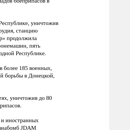
адов боеприпасов в
Республике, уничтожив
рудия, станцию
тр» продолжила
ронемашин, пять
одной Республике.
 более 185 военных,
й борьбы в Донецкой,
ях, уничтожив до 80
припасов.
У и иностранных
авиабомб JDAM