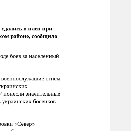
 сдались в плен при
ком районе, сообщило
оде боев за населенный
е военнослужащие огнем
украинских
У понесли значительные
ь украинских боевиков
ровки «Север»