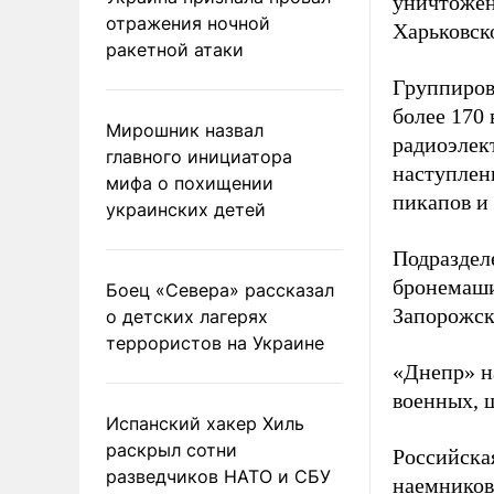
уничтожен
отражения ночной
Харьковск
ракетной атаки
Группиров
более 170
Мирошник назвал
радиоэлек
главного инициатора
наступлен
мифа о похищении
пикапов и
украинских детей
Подраздел
бронемаши
Боец «Севера» рассказал
Запорожск
о детских лагерях
террористов на Украине
«Днепр» н
военных, ш
Испанский хакер Хиль
раскрыл сотни
Российска
разведчиков НАТО и СБУ
наемников