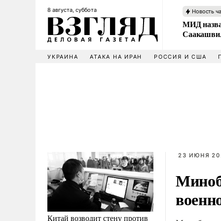
8 августа, суббота
Новость ч
МИД назва
Саакашвил
УКРАИНА
АТАКА НА ИРАН
РОССИЯ И США
23 ИЮНЯ 20
Миноб
военн
Китай возводит стену против