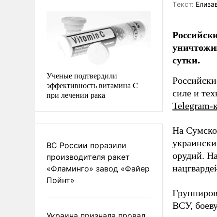
Tекст:
Елиза
Российски
уничтожив
сутки.
Ученые подтвердили
Российски
эффективность витамина C
силе и те
при лечении рака
Telegram-
На Сумско
украински
ВС России поразили
орудий. Н
производителя ракет
нацгварде
«Фламинго» завод «Файер
Пойнт»
Группиров
ВСУ, боев
Украина признала провал