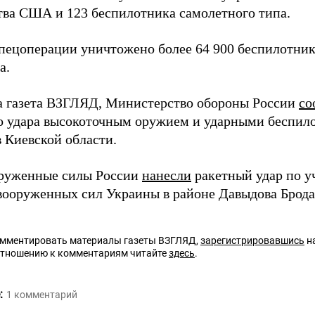
тва США и 123 беспилотника самолетного типа.
спецоперации уничтожено более 64 900 беспилотни
а.
а газета ВЗГЛЯД, Министерство обороны России
со
о удара высокоточным оружием и ударными беспил
в Киевской области.
руженные силы России
нанесли
ракетный удар по у
вооруженных сил Украины в районе Давыдова Брода
омментировать материалы газеты ВЗГЛЯД,
зарегистрировавшись
на
отношению к комментариям читайте
здесь
.
:
1
комментарий