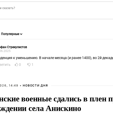
офан Стрекулистов
06.2025
нденция к уменьшению. В начале месяца (и ранее 1400), во 2й декаде
ветить
0
1
026, 14:49 •
НОВОСТИ ДНЯ
нские военные сдались в плен 
ождении села Анискино