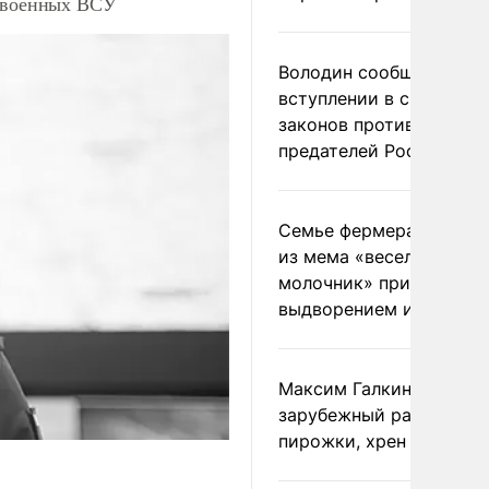
. военных ВСУ
Володин сообщил о
вступлении в силу
законов против
предателей России
Семье фермера Уолкер
из мема «веселый
молочник» пригрозили
выдворением из Росси
Максим Галкин добавил
зарубежный райдер
пирожки, хрен и морс