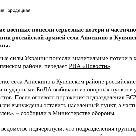
ия Городецкая
е военные понесли серьезные потери и частично
нии российской армией села Анискино в Купянс
ны.
ые силы Украины понесли значительные потери в х
упянском районе, передает
РИА «Новости»
.
стке села Анискино в Купянском районе российски
и и ударными БпЛА выбивали из опорных пунктов 
стов. После огневого поражения подразделения ВС
были вынуждены оставить населенный пункт, а част
 плен», – сообщили в Министерстве обороны.
 ведомстве подчеркнули, что подразделения группи