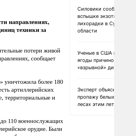
Силовики сообщили о
вспышке экзотической
сти направлениях,
лихорадки в Сумской
диниц техники за
области
ительные потери живой
Ученые в США назвали 
правлениях, сообщает
ягоды причиной
«взрывной» диареи
» уничтожила более 180
есть артиллерийских
Эксперт объяснил
пропажу белых грибов 
, территориальные и
лесах этим летом
 до 110 военнослужащих
лерийское орудие. Были