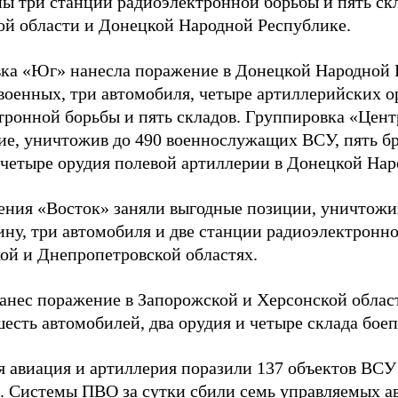
ы три станции радиоэлектронной борьбы и пять скл
ой области и Донецкой Народной Республике.
ка «Юг» нанесла поражение в Донецкой Народной 
 военных, три автомобиля, четыре артиллерийских о
тронной борьбы и пять складов. Группировка «Цен
ие, уничтожив до 490 военнослужащих ВСУ, пять б
 четыре орудия полевой артиллерии в Донецкой Нар
ения «Восток» заняли выгодные позиции, уничтожив
ну, три автомобиля и две станции радиоэлектронно
ой и Днепропетровской областях.
анес поражение в Запорожской и Херсонской област
есть автомобилей, два орудия и четыре склада бое
я авиация и артиллерия поразили 137 объектов ВС
. Системы ПВО за сутки сбили семь управляемых 