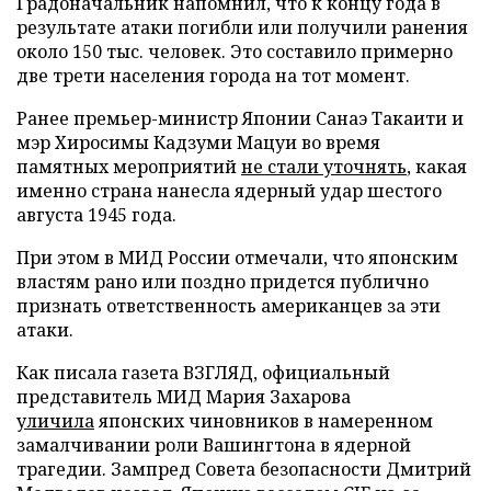
Градоначальник напомнил, что к концу года в
результате атаки погибли или получили ранения
около 150 тыс. человек. Это составило примерно
две трети населения города на тот момент.
Ранее премьер-министр Японии Санаэ Такаити и
мэр Хиросимы Кадзуми Мацуи во время
памятных мероприятий
не стали уточнять
, какая
именно страна нанесла ядерный удар шестого
августа 1945 года.
При этом в МИД России отмечали, что японским
властям рано или поздно придется публично
признать ответственность американцев за эти
атаки.
Как писала газета ВЗГЛЯД, официальный
представитель МИД Мария Захарова
уличила
японских чиновников в намеренном
замалчивании роли Вашингтона в ядерной
трагедии. Зампред Совета безопасности Дмитрий