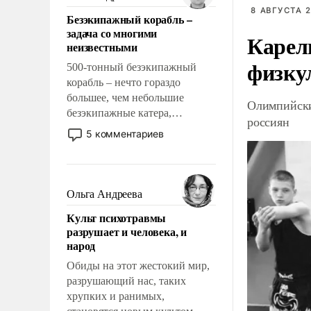
казалось, что эти вопросы
8 АВГУСТА 2
Безэкипажный корабль –
решены раз и навсегда, но –
задача со многими
Карел
нет, не решены.
неизвестными
физку
500-тонный безэкипажный
корабль – нечто гораздо
большее, чем небольшие
Олимпийски
безэкипажные катера,
россиян
применение которых уже
5 комментариев
стало обыденностью. Задача по
созданию такого корабля очень
сложна и амбициозна. Однако
и ее реализация радикально
Ольга Андреева
поднимет наши боевые
Культ психотравмы
возможности.
разрушает и человека, и
народ
Обиды на этот жестокий мир,
разрушающий нас, таких
хрупких и ранимых,