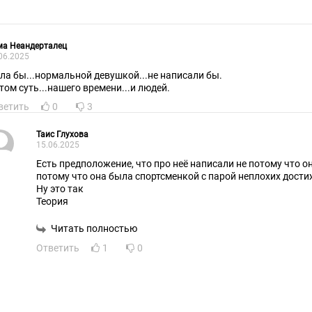
ма Неандерталец
06.2025
ла бы...нормальной девушкой...не написали бы.
этом суть...нашего времени...и людей.
ветить
0
3
Таис Глухова
15.06.2025
Есть предположение, что про неё написали не потому что о
потому что она была спортсменкой с парой неплохих дости
Ну это так
Теория
Читать полностью
Ответить
1
0