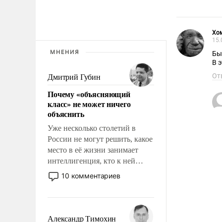
Хо
15.
МНЕНИЯ
Бы
В 
От
Дмитрий Губин
Почему «объясняющий
класс» не может ничего
объяснить
Уже несколько столетий в
России не могут решить, какое
место в её жизни занимает
интеллигенция, кто к ней
принадлежит, а кого из неё
10 комментариев
исключили с правом
восстановления и без оного. И
чем она отличается от просто
образованных людей. Иногда
Александр Тимохин