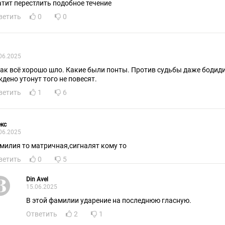
атит перестлить подобное течение
ветить
0
0
06.2025
как всё хорошо шло. Какие были понты. Против судьбы даже бодид
ждено утонут того не повесят.
ветить
1
6
кс
06.2025
милия то матричная,сигналят кому то
ветить
0
5
Din Avel
15.06.2025
В этой фамилии ударение на последнюю гласную.
Ответить
2
1