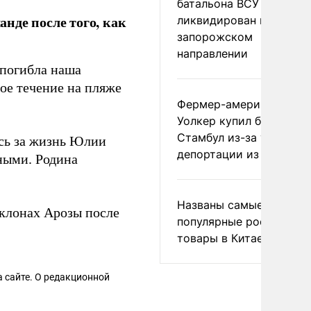
батальона ВСУ
нде после того, как
ликвидирован на
запорожском
направлении
 погибла наша
ое течение на пляже
Фермер-американец
Уолкер купил билет в
Стамбул из-за угрозы
сь за жизнь Юлии
депортации из России
ными. Родина
Названы самые
клонах Арозы после
популярные российски
товары в Китае
 сайте. О редакционной