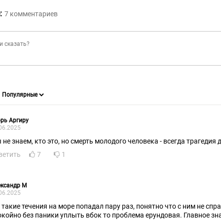
:
7
комментариев
рь Аргиру
06.2025
 не знаем, кто это, но смерть молодого человека - всегда трагедия 
ветить
7
1
ександр М
06.2025
в такие течения на море попадал пару раз, понятно что с ним не спр
окойно без паники уплыть вбок то проблема ерундовая. Главное знат