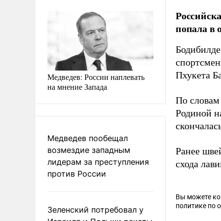
Российска
попала в 
Бодибилде
спортсмен
Пхукета Б
Медведев: России наплевать
на мнение Запада
По словам
Родиной н
скончалас
Медведев пообещал
возмездие западным
Ранее шве
лидерам за преступления
схода лави
против России
Вы можете к
политике по 
Зеленский потребовал у