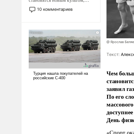
становятся новым культом,
постепенно вытесняя и
10 комментариев
отменяя традиционное
требование к человеку – быть
мужественным и твердым под
ударами судьбы, брать на себя
ответственность, помогать
@ Ярослав Беля
слабым, идти вперед и
адаптироваться.
Tекст:
Алекс
Чем больш
становитс
заявил г
По его сл
массового
доступнее
День физ
«Спорт ока