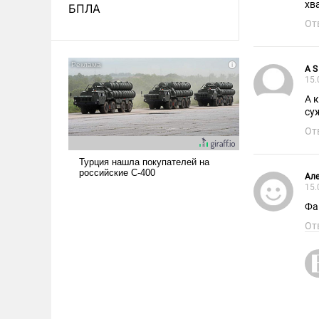
хв
БПЛА
От
A S
15.
А 
су
От
Але
15.
Фа
От