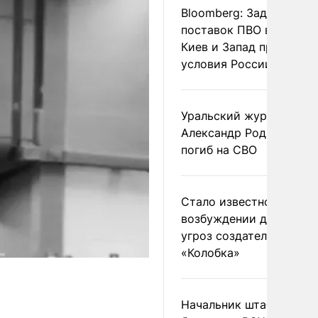
Bloomberg: Задержка
поставок ПВО вынудит
Киев и Запад принять
условия России
Уральский журналист
Александр Родионов
погиб на СВО
Стало известно о
возбуждении дела из-з
угроз создателям
«Колобка»
Начальник штаба