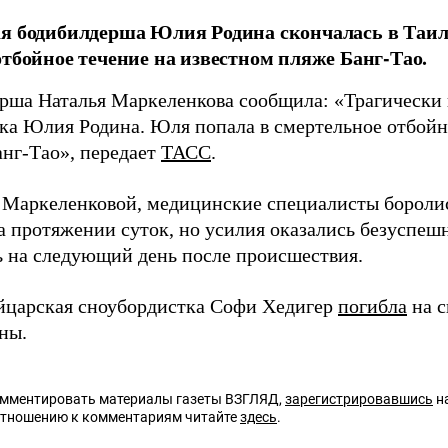
я бодибилдерша Юлия Родина скончалась в Таила
отбойное течение на известном пляже Банг-Тао.
рша Наталья Маркеленкова сообщила: «Трагически
ка Юлия Родина. Юля попала в смертельное отбойн
анг-Тао», передает
ТАСС
.
 Маркеленковой, медицинские специалисты бороли
а протяжении суток, но усилия оказались безуспеш
ь на следующий день после происшествия.
йцарская сноубордистка Софи Хедигер
погибла
на с
ны.
омментировать материалы газеты ВЗГЛЯД,
зарегистрировавшись
на
отношению к комментариям читайте
здесь
.