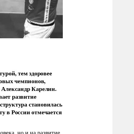
урой, тем здоровее
новых чемпионов,
 Александр Карелин.
вает развитие
аструктура становилась
ту в России отмечается
овека, но и на развитие