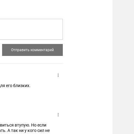
для его близких.
авиться втупую. Но если
ь. А так ни у кого сил не