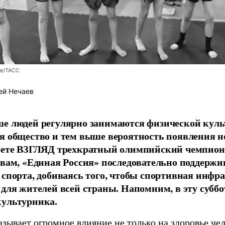
ев/ТАСС
ей Нечаев
е людей регулярно занимаются физической культ
я общество и тем выше вероятность появления 
азете ВЗГЛЯД трехкратный олимпийский чемпион
овам, «Единая Россия» последовательно поддержи
 спорта, добиваясь того, чтобы спортивная инфр
 для жителей всей страны. Напомним, в эту суббо
культурника.
зывает огромное влияние не только на здоровье чел