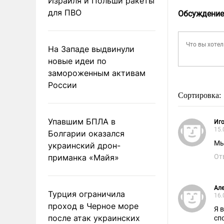
Израиля и Польши ракеты
для ПВО
Обсуждение
На Западе выдвинули
новые идеи по
замороженным активам
России
Сортировка:
Упавшим БПЛА в
Иго
15.
Болгарии оказался
Мы
украинский дрон-
приманка «Майя»
От
Ал
Турция ограничила
16.
проход в Черное море
Я 
после атак украинских
сп