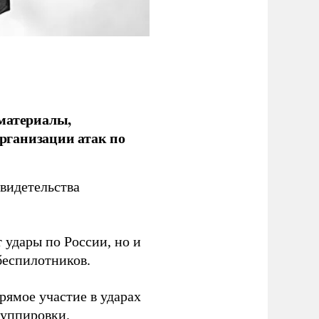
 материалы,
рганизации атак по
видетельства
 удары по России, но и
беспилотников.
ямое участие в ударах
руппировки.