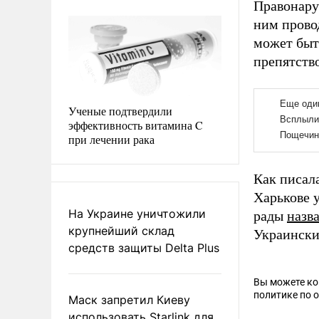
Правонару
ним прово
может быт
препятств
Ученые подтвердили
эффективность витамина C
при лечении рака
Как писал
Харькове
На Украине уничтожили
рады
назв
крупнейший склад
Украинск
средств защиты Delta Plus
Вы можете к
политике по 
Маск запретил Киеву
использовать Starlink для