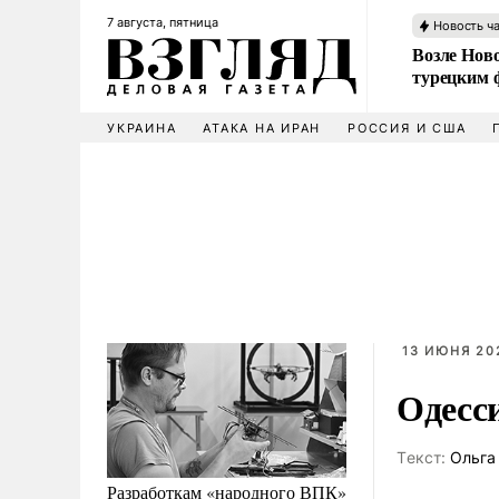
7 августа, пятница
Новость ч
Возле Ново
турецким 
УКРАИНА
АТАКА НА ИРАН
РОССИЯ И США
13 ИЮНЯ 202
Одесс
Tекст:
Ольга
Разработкам «народного ВПК»