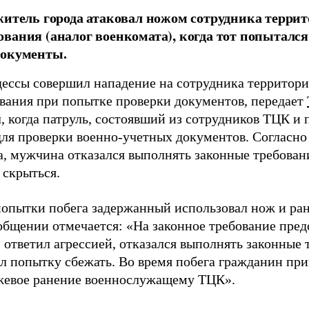
житель города атаковал ножом сотрудника терри
вания (аналог военкомата), когда тот попытался
документы.
ессы совершил нападение на сотрудника территори
вания при попытке проверки документов, передает
, когда патруль, состоявший из сотрудников ТЦК и 
ля проверки военно-учетных документов. Согласн
а, мужчина отказался выполнять законные требован
 скрыться.
попытки побега задержанный использовал нож и ра
общении отмечается: «На законное требование пре
 ответил агрессией, отказался выполнять законные 
л попытку сбежать. Во время побега гражданин пр
жевое ранение военнослужащему ТЦК».