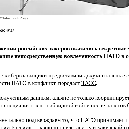
/Global Look Press
Басилая
жении российских хакеров оказались секретные
ющие непосредственную вовлеченность НАТО в о
 кибервзломщики предоставили документальные с
ости НАТО в конфликт, передает
ТАСС
.
полученным данным, альянс не только координирует
ет специалистов по гибридной войне после налетов 
ентально подтверждаем то, что НАТО принимает пр
ории России», – заявили представители хакерской г