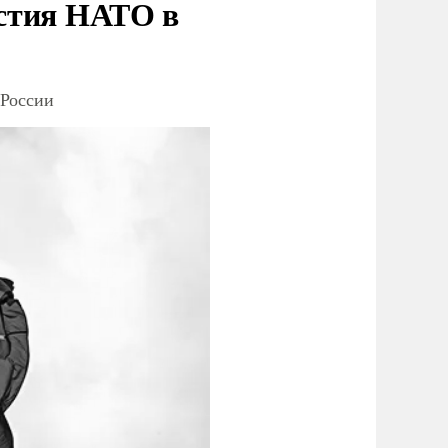
стия НАТО в
 России