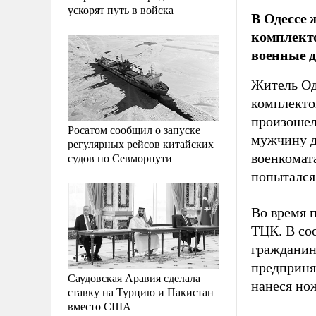
ускорят путь в войска
В Одессе 
комплекто
военные 
Житель Од
комплекто
произошел
Росатом сообщил о запуске
мужчину д
регулярных рейсов китайских
судов по Севморпути
военкомат
попытался
Во время 
ТЦК. В со
гражданин
предприня
Саудовская Аравия сделала
нанеся но
ставку на Турцию и Пакистан
вместо США