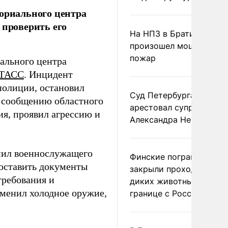
ториального центра
 проверить его
На НПЗ в Братиславе
произошел мощный
пожар
ального центра
ТАСС
. Инцидент
полиции, остановил
Суд Петербурга заочно
о сообщению областного
арестовал супругу
ия, проявил агрессию и
Александра Невзорова
нил военнослужащего
Финские пограничники
доставить документы
закрыли проходы для
требования и
диких животных на
именил холодное оружие,
границе с Россией