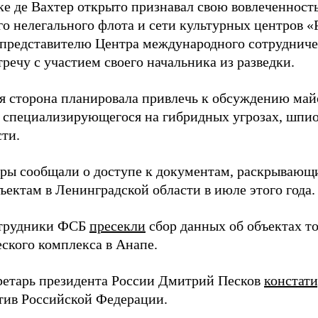
ке де Вахтер открыто признавал свою вовлеченность
го нелегального флота и сети культурных центров «
 представителю Центра международного сотрудниче
речу с участием своего начальника из разведки.
я сторона планировала привлечь к обсуждению ма
 специализирующегося на гибридных угрозах, шпи
сти.
еры сообщали о доступе к документам, раскрывающ
ъектам в Ленинградской области в июле этого года.
отрудники ФСБ
пресекли
сбор данных об объектах т
еского комплекса в Анапе.
ретарь президента России Дмитрий Песков
констат
ив Российской Федерации.