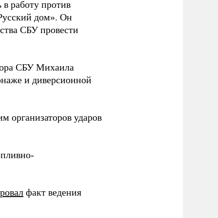
 в работу против
Русский дом». Он
ства СБУ провести
йора СБУ Михаила
онаже и диверсионной
им организаторов ударов
опливно-
ировал
факт ведения