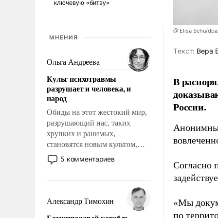
@ Elisa Schu/dpa
МНЕНИЯ
Tекст:
Вера 
Ольга Андреева
Культ психотравмы
В распоря
разрушает и человека, и
доказыва
народ
России.
Обиды на этот жестокий мир,
разрушающий нас, таких
Анонимные
хрупких и ранимых,
вовлеченн
становятся новым культом,
постепенно вытесняя и
5 комментариев
Согласно 
отменяя традиционное
требование к человеку – быть
задейству
мужественным и твердым под
ударами судьбы, брать на себя
Александр Тимохин
«Мы докум
ответственность, помогать
по террит
Безэкипажный корабль –