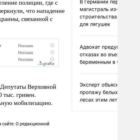
В Германии перекрыли
ление полиции, где с
магистраль из-за
еркнули, что нападение
строительства тоннеле
краины, связанной с
для лягушек
Адвокат предупредил о
отказах во въезде
беременным в США
Эксперт объяснил
 Депутаты Верховной
пропажу белых грибов 
 тыс. гривен.
лесах этим летом
ьную мобилизацию.
 сайте. О редакционной