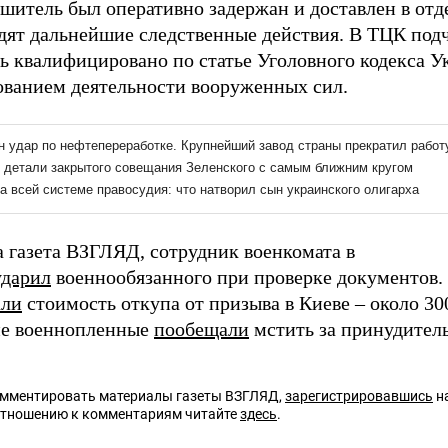
шитель был оперативно задержан и доставлен в отде
дят дальнейшие следственные действия. В ТЦК подч
ь квалифицировано по статье Уголовного кодекса У
ованием деятельности вооруженных сил.
а газета ВЗГЛЯД, сотрудник военкомата в
ударил
военнообязанного при проверке документов.
али
стоимость откупа от призыва в Киеве – около 300
ие военнопленные
пообещали
мстить за принудител
омментировать материалы газеты ВЗГЛЯД,
зарегистрировавшись
на
отношению к комментариям читайте
здесь
.