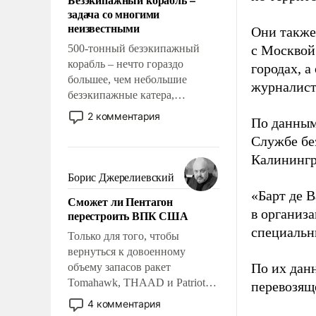
слабым, идти вперед и
задача со многими
адаптироваться.
неизвестными
Они также
500-тонный безэкипажный
с Москвой
корабль – нечто гораздо
городах, а
большее, чем небольшие
журналист
безэкипажные катера,
применение которых уже
2 комментария
По данным
стало обыденностью. Задача по
Службе бе
созданию такого корабля очень
сложна и амбициозна. Однако
Калинингр
и ее реализация радикально
Борис Джерелиевский
поднимет наши боевые
«Барт де В
Сможет ли Пентагон
возможности.
в организа
перестроить ВПК США
специальн
Только для того, чтобы
вернуться к довоенному
По их дан
объему запасов ракет
Tomahawk, THAAD и Patriot
перевозящ
США потребуется более трех
4 комментария
лет. Даже небольшая война с