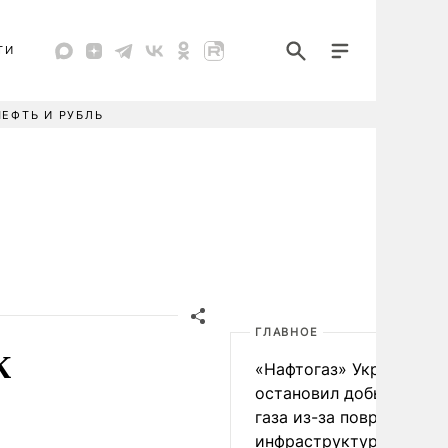
ТИ
НЕФТЬ И РУБЛЬ
ГЛАВНОЕ
К
«Нафтогаз» Украины
остановил добычу нефт
газа из-за повреждения
инфраструктуры