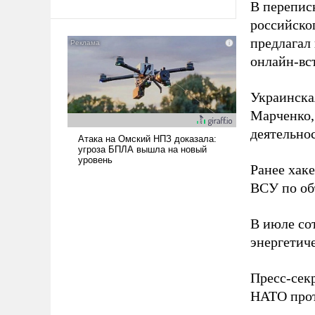
В перепис
Ираном опустошила
российско
американские арсеналы.
предлагал
Сложившаяся ситуация
означает многолетний период
онлайн-вст
уязвимости США, например,
перед Китаем.
Украинска
Марченко,
деятельно
Ранее хак
ВСУ по об
В июле с
энергетич
Пресс-сек
НАТО прот