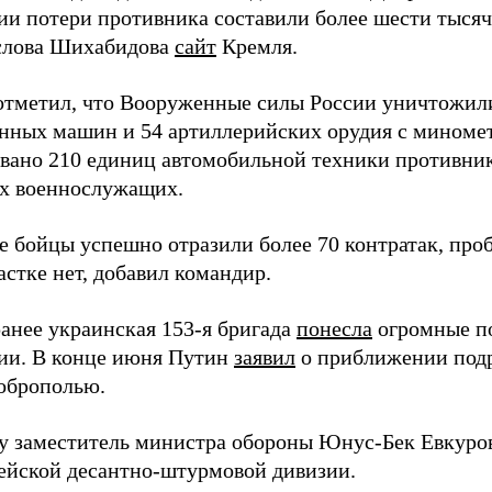
ии потери противника составили более шести тысяч 
слова Шихабидова
сайт
Кремля.
отметил, что Вооруженные силы России уничтожили
нных машин и 54 артиллерийских орудия с миномет
вано 210 единиц автомобильной техники противника
х военнослужащих.
е бойцы успешно отразили более 70 контратак, про
стке нет, добавил командир.
анее украинская 153-я бригада
понесла
огромные п
ии. В конце июня Путин
заявил
о приближении подр
оброполью.
ду заместитель министра обороны Юнус-Бек Евкур
дейской десантно-штурмовой дивизии.