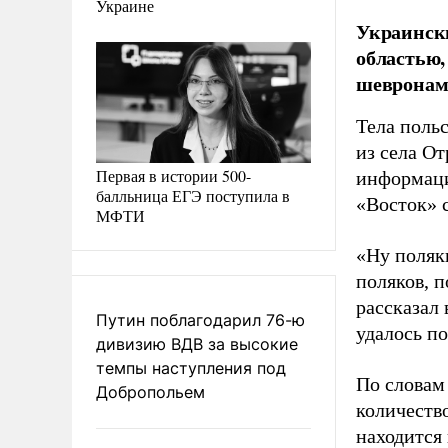
Украине
Украински
областью,
шевронам
Тела поль
из села О
Первая в истории 500-
информаци
балльница ЕГЭ поступила в
«Восток» 
МФТИ
«Ну поляк
поляков, п
рассказал
Путин поблагодарил 76-ю
удалось п
дивизию ВДВ за высокие
темпы наступления под
По словам
Добропольем
количеств
находится