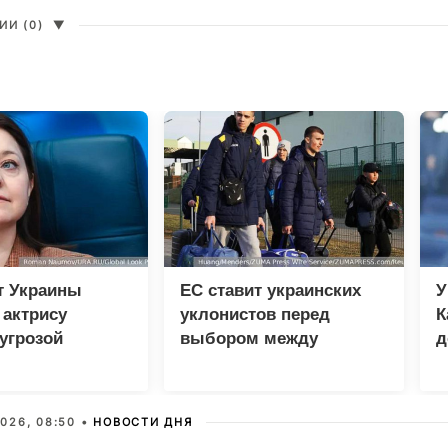
И (0)
▼
т Украины
ЕС ставит украинских
У
 актрису
уклонистов перед
К
угрозой
выбором между
д
льной
нищетой и фронтом
ости
026, 08:50 •
НОВОСТИ ДНЯ