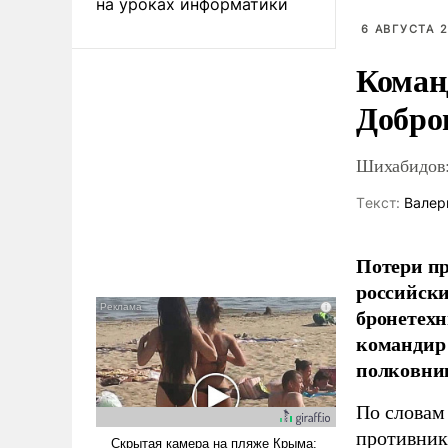
на уроках информатики
6 АВГУСТА 2
Коман
Добро
Шихабидов:
Tекст:
Валер
Потери пр
российски
бронетехн
командир 
полковни
По словам
противник