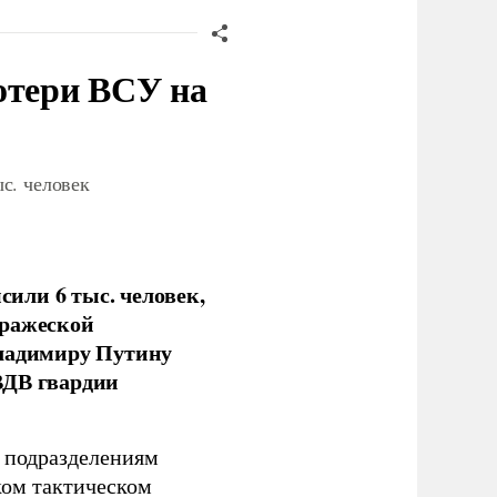
отери ВСУ на
с. человек
или 6 тыс. человек,
вражеской
Владимиру Путину
ВДВ гвардии
н подразделениям
ком тактическом