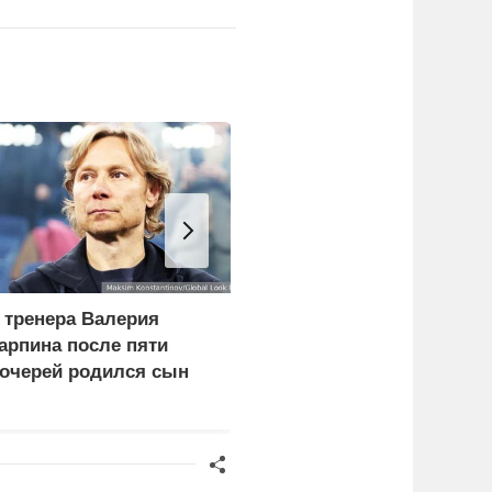
 тренера Валерия
Импорт нефти из
арпина после пяти
Саудовской Аравии в
очерей родился сын
США упал до нуля