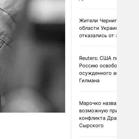
Жители Черниговской
области Украины массо
отказались от эвакуац
Reuters: США попросил
Россию освободить
осужденного американ
Гилмана
Марочко назвал
возможную причину
конфликта Драпатого и
Сырского