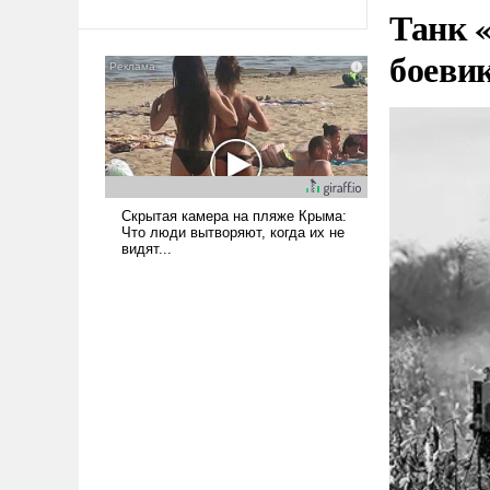
Танк 
То, что несколько лет назад
было образом для
боеви
псевдонаучной фантастики,
стало всерьез обсуждаемой
идеей.