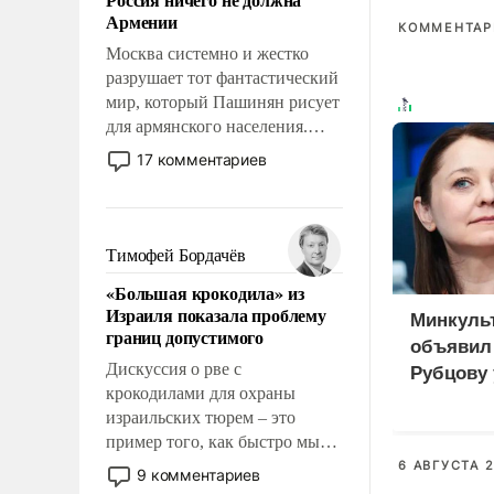
уязвимости США, например,
Армении
перед Китаем.
КОММЕНТАРИ
Москва системно и жестко
разрушает тот фантастический
мир, который Пашинян рисует
для армянского населения.
Мир, где политические
17 комментариев
прожекты будут безусловно
оплачиваться за счет
российских
налогоплательщиков и где
Тимофей Бордачёв
Еревану за свои поступки не
«Большая крокодила» из
нужно отвечать.
Израиля показала проблему
Минкуль
границ допустимого
объявил
Дискуссия о рве с
Рубцову 
крокодилами для охраны
национа
израильских тюрем – это
безопасн
пример того, как быстро мы
двигаемся по пути
6 АВГУСТА 2
9 комментариев
революционных изменений.