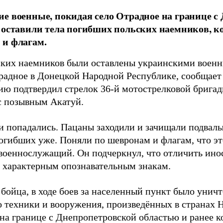
е военные, покидая село Отрадное на границе с
 оставили тела погибших польских наемников, к
 и флагам.
ских наемников были оставлены украинскими воен
традное в Донецкой Народной Республике, сообщае
ю подтвердил стрелок 36-й мотострелковой бригад
с позывным Акатуй.
и попадались. Пацаны заходили и зачищали подвалы
огибших уже. Поняли по шевронам и флагам, что эт
 военнослужащий. Он подчеркнул, что отличить ин
о характерным опознавательным знакам.
 бойца, в ходе боев за населенный пункт было уни
о техники и вооружения, произведённых в странах
 на границе с Днепропетровской областью и ранее 