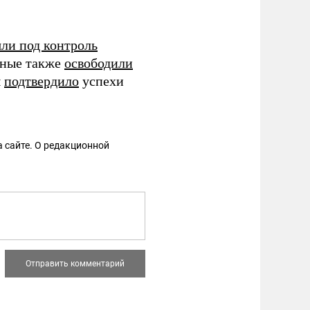
яли под контроль
нные также
освободили
ы
подтвердило
успехи
 сайте. О редакционной