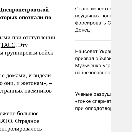
 Днепропетровской
Стало известно о
неудачных попытках ВС
оторых опознали по
форсировать Северски
Донец
ными при отступлении
т
ТАСС
. Эту
Нацсовет Украины по Т
ы группировки войск
призвал объявить
Музыченко угрозой
нацбезопасности
 с домами, и видели
о они, и жетонам», –
остранных наемников
Ученые разрушили миф
«гонке сперматозоидов
при оплодотворении
чтожено большое
 НАТО. Отрадное
контролировалось