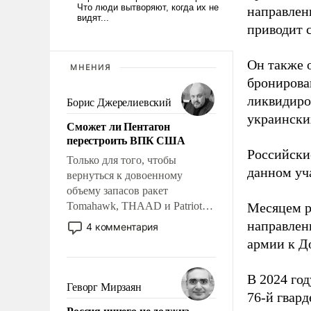
направлен
приводит 
Он также 
МНЕНИЯ
бронирова
ликвидиро
Борис Джерелиевский
украински
Сможет ли Пентагон
перестроить ВПК США
Российски
Только для того, чтобы
данном уча
вернуться к довоенному
объему запасов ракет
Tomahawk, THAAD и Patriot
Месяцем р
США потребуется более трех
направлен
4 комментария
лет. Даже небольшая война с
армии к Д
Ираном опустошила
американские арсеналы.
В 2024 го
Сложившаяся ситуация
Геворг Мирзаян
76-й гвар
означает многолетний период
Россия ничего не должна