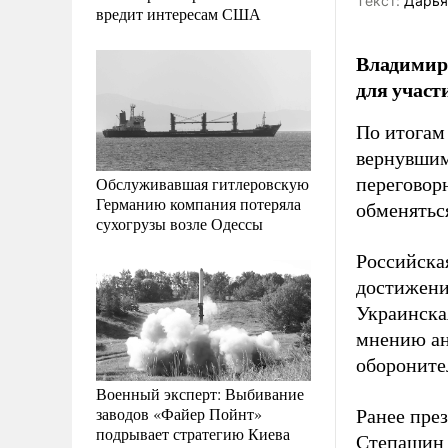
Tекст:
Дарья
вредит интересам США
Владимир
для участ
По итогам
вернувшим
Обслуживавшая гитлеровскую
переговор
Германию компания потеряла
обменятьс
сухогрузы возле Одессы
Российская
достижени
Украинска
мнению ан
обороните
Военный эксперт: Выбивание
заводов «Файер Пойнт»
Ранее пре
подрывает стратегию Киева
Степаши