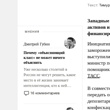
Tекст:
Тимур
Западные 
активов и
финансир
МНЕНИЯ
Инициатив
Дмитрий Губин
заморожен
Почему «объясняющий
выступили
класс» не может ничего
объяснить
министр п
помощника
Уже несколько столетий в
России не могут решить, какое
ТАСС
.
место в её жизни занимает
интеллигенция, кто к ней
В совмест
принадлежит, а кого из неё
16 комментариев
передать 
исключили с правом
депозитар
восстановления и без оного. И
конфискац
чем она отличается от просто