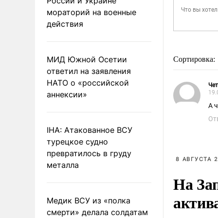
России и Украине
мораторий на военные
действия
МИД Южной Осетии
Сортировка:
ответил на заявления
НАТО о «российской
Чет
19.
аннексии»
А 
От
IHA: Атакованное ВСУ
турецкое судно
превратилось в груду
8 АВГУСТА 2
металла
На За
актив
Медик ВСУ из «полка
смерти» делала солдатам