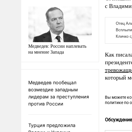
с Владими
Медведев: России наплевать
на мнение Запада
Как писала
президент
тревожащи
который м
Медведев пообещал
возмездие западным
лидерам за преступления
Вы можете к
политике по 
против России
Обсуждение
Турция предложила