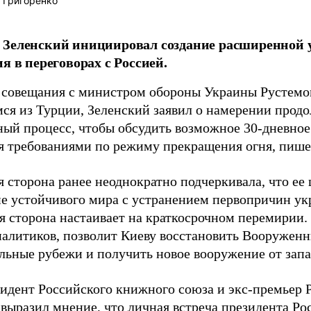
 Григоренко
 Зеленский инициировал создание расширенной 
ия в переговорах с Россией.
 совещания с министром обороны Украины Рустем
ся из Турции, Зеленский заявил о намерении прод
ный процесс, чтобы обсудить возможное 30-дневное
я требованиями по режиму прекращения огня, пиш
 сторона ранее неоднократно подчеркивала, что ее 
е устойчивого мира с устранением первопричин укр
я сторона настаивает на краткосрочном перемирии.
алитиков, позволит Киеву восстановить Вооруженн
льные рубежи и получить новое вооружение от запа
зидент Российского книжного союза и экс-премьер 
н
выразил мнение
, что личная встреча президента Р