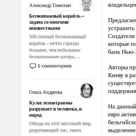
образованных людей. Иногда
владельцем
Александр Тимохин
казалось, что эти вопросы
Безэкипажный корабль –
решены раз и навсегда, но –
Предлагаем
задача со многими
нет, не решены.
неизвестными
устранить
Создатели
500-тонный безэкипажный
которые п
корабль – нечто гораздо
большее, чем небольшие
банк Нью-
безэкипажные катера,
применение которых уже
5 комментариев
Авторы пр
стало обыденностью. Задача по
Киеву в ра
созданию такого корабля очень
существует
сложна и амбициозна. Однако
и ее реализация радикально
поддержив
Ольга Андреева
поднимет наши боевые
Культ психотравмы
возможности.
На данный
разрушает и человека, и
евро актив
народ
бельгийско
Обиды на этот жестокий мир,
выделение 
разрушающий нас, таких