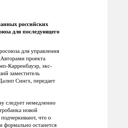
ванных российских
союза для последующего
росоюза для управления
 Авторами проекта
п-Карренбауэр, экс-
ший заместитель
алип Сингх, передает
зу следует немедленно
тробанка новой
подчеркивают, что о
ии формально останется