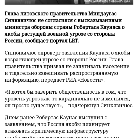
Фото: Mindaugas Kulbis/AP/TASS
Глава литовского правительства Миндаугас
Синкявичюс не согласился с высказываниями
министра обороны страны Робертаса Каунаса о
якобы растущей военной угрозе со стороны
России, сообщает портал LRT.
Синкявичюс опроверг заявления Каунаса о якобы
возрастающей угрозе со стороны России. Глава
правительства призвал не запугивать население
и тщательно взвешивать распространяемую
информацию, передает
РИА «Новости»
.
«Я хотел бы заверить общественность в том, что
уровень угроз как-то кардинально не изменился,
он просто существует», – подчеркнул Синкявичюс.
Днем ранее Робертас Каунас выступил с
заявлением, что Россия якобы планирует
атаковать критическую инфраструктуру
прибалтийских государств, используя дроны