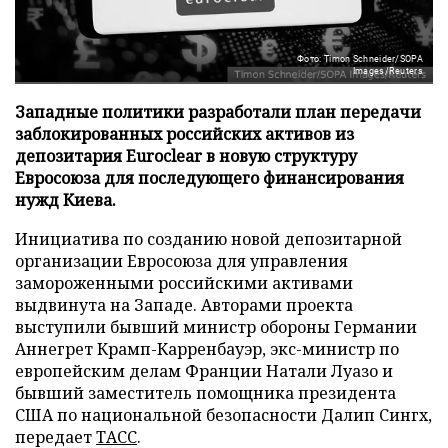
Фото: Timon Schneider/SOPA
Images/Reuters
Западные политики разработали план передачи
заблокированных российских активов из
депозитария Euroclear в новую структуру
Евросоюза для последующего финансирования
нужд Киева.
Инициатива по созданию новой депозитарной
организации Евросоюза для управления
замороженными российскими активами
выдвинута на Западе. Авторами проекта
выступили бывший министр обороны Германии
Аннегрет Крамп-Карренбауэр, экс-министр по
европейским делам Франции Натали Луазо и
бывший заместитель помощника президента
США по национальной безопасности Далип Сингх,
передает
ТАСС
.