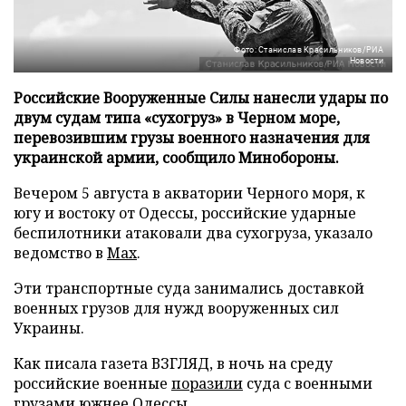
Фото: Станислав Красильников/РИА
Новости
Российские Вооруженные Силы нанесли удары по
двум судам типа «сухогруз» в Черном море,
перевозившим грузы военного назначения для
украинской армии, сообщило Минобороны.
Вечером 5 августа в акватории Черного моря, к
югу и востоку от Одессы, российские ударные
беспилотники атаковали два сухогруза, указало
ведомство в
Max
.
Эти транспортные суда занимались доставкой
военных грузов для нужд вооруженных сил
Украины.
Как писала газета ВЗГЛЯД, в ночь на среду
российские военные
поразили
суда с военными
грузами южнее Одессы.