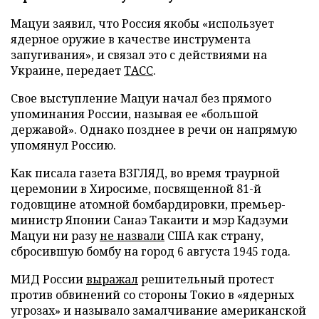
Мацуи заявил, что Россия якобы «использует
ядерное оружие в качестве инструмента
запугивания», и связал это с действиями на
Украине, передает
ТАСС
.
Свое выступление Мацуи начал без прямого
упоминания России, называя ее «большой
державой». Однако позднее в речи он напрямую
упомянул Россию.
Как писала газета ВЗГЛЯД, во время траурной
церемонии в Хиросиме, посвященной 81-й
годовщине атомной бомбардировки, премьер-
министр Японии Санаэ Такаити и мэр Кадзуми
Мацуи ни разу
не назвали
США как страну,
сбросившую бомбу на город 6 августа 1945 года.
МИД России
выражал
решительный протест
против обвинений со стороны Токио в «ядерных
угрозах» и называло замалчивание американской