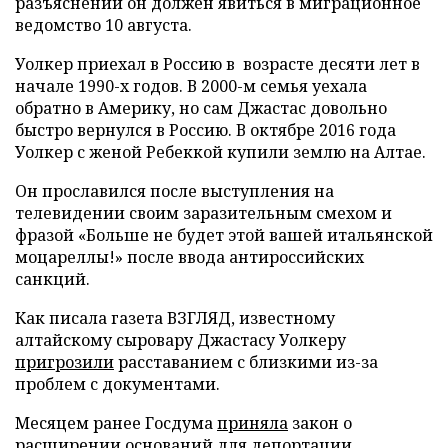
разъяснений он должен явиться в миграционное
ведомство 10 августа.
Уолкер приехал в Россию в возрасте десяти лет в
начале 1990-х годов. В 2000-м семья уехала
обратно в Америку, но сам Джастас довольно
быстро вернулся в Россию. В октябре 2016 года
Уолкер с женой Ребеккой купили землю на Алтае.
Он прославился после выступления на
телевидении своим заразительным смехом и
фразой «Больше не будет этой вашей итальянской
моцареллы!» после ввода антироссийских
санкций.
Как писала газета ВЗГЛЯД, известному
алтайскому сыровару Джастасу Уолкеру
пригрозили
расставанием с близкими из-за
проблем с документами.
Месяцем ранее Госдума
приняла
закон о
расширении оснований для депортации