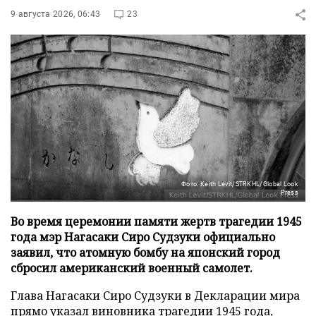
9 августа 2026, 06:43
23
Фото: Keith Levit/STRKHL/Global Look
Press
Во время церемонии памяти жертв трагедии 1945
года мэр Нагасаки Сиро Судзуки официально
заявил, что атомную бомбу на японский город
сбросил американский военный самолет.
Глава Нагасаки Сиро Судзуки в Декларации мира
прямо указал виновника трагедии 1945 года,