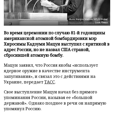
Фото: Kenjiro Matsuo/AFLO/Global
Look Press
Во время церемонии по случаю 81-й годовщины
американской атомной бомбардировки мэр
Хиросимы Кадзуми Мацуи выступил с критикой в
адрес России, но не назвал США страной,
сбросившей атомную бомбу.
Мацуи заявил, что Россия якобы «использует
ядерное оружие в качестве инструмента
запугивания», и связал это с действиями на
Украине, передает
ТАСС
.
Свое выступление Мацуи начал без прямого
упоминания России, называя ее «большой
державой». Однако позднее в речи он напрямую
упомянул Россию.