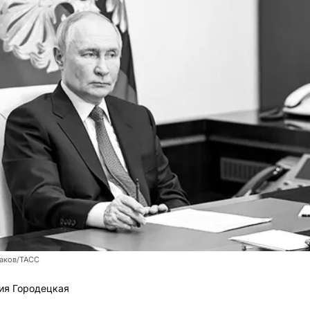
заков/ТАСС
ия Городецкая