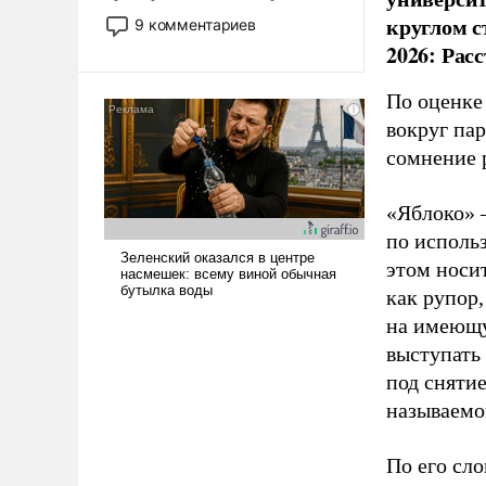
двигаемся по пути
круглом с
9 комментариев
революционных изменений.
2026: Рас
То, что несколько лет назад
было образом для
По оценке
псевдонаучной фантастики,
вокруг па
стало всерьез обсуждаемой
сомнение 
идеей.
«Яблоко» 
по исполь
этом носи
как рупор
на имеющу
выступать
под снятие
называемо
По его сло