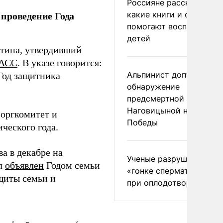
Россияне рассказали,
проведение Года
какие книги и фильмы
помогают воспитывать
детей
утина, утвердивший
АСС
. В указе говорится:
Альпинист допустил
Год защитника
обнаружение
предсмертной записки
Наговицыной на пике
оргкомитет и
Победы
ческого года.
а в декабре на
Ученые разрушили миф
ыл
объявлен
Годом семьи
«гонке сперматозоидов
щиты семьи и
при оплодотворении