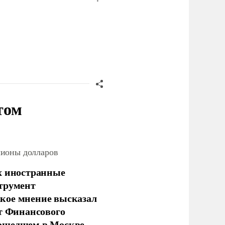
том
лионы долларов
х иностранные
струмент
кое мнение высказал
нт Финансового
рошедшем в Москве