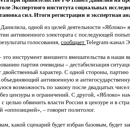
толе Экспертного института социальных исслед
становка сил. Итоги регистрации и экспертная ан
 Данилила, одной из целей деятельности «Яблоко» 
ртии антивоенного электората с последующей попыт
результаты голосования,
сообщает
Telegram-канал 
– это инструмент внешнего вмешательства в наши в
зованию партии очевидны – дестабилизация ситуаци
т двойственный характер. С одной стороны, партию
, объединяющий антивоенную и антигосударственну
юся возможность по закону после двадцатых чисел
 без цензуры и ограничений. С другой, «Яблоко» н
 с целью обвинить власти России в цензуре и в стра
й «оппозицией», – говорит политолог.
вам, какой сценарий будет избран базовым, будет за