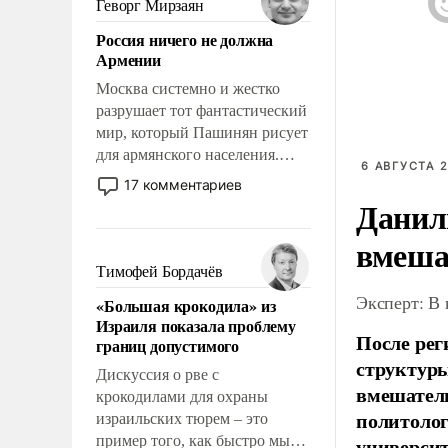
Геворг Мирзаян
означает многолетний период
Россия ничего не должна
уязвимости США, например,
Армении
перед Китаем.
Москва системно и жестко
разрушает тот фантастический
мир, который Пашинян рисует
для армянского населения.
6 АВГУСТА 2
Мир, где политические
17 комментариев
прожекты будут безусловно
Данил
оплачиваться за счет
вмеша
российских
налогоплательщиков и где
Тимофей Бордачёв
Еревану за свои поступки не
Эксперт: В
«Большая крокодила» из
нужно отвечать.
Израиля показала проблему
После рег
границ допустимого
структуры
Дискуссия о рве с
вмешатель
крокодилами для охраны
политолог
израильских тюрем – это
пример того, как быстро мы
универси