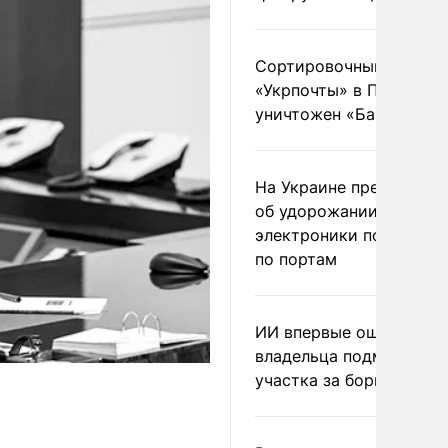
Сортировочный пункт
«Укрпочты» в Павлогра
уничтожен «Бандероль
На Украине предупреди
об удорожании китайс
электроники после уда
по портам
ИИ впервые оштрафова
владельца подмосковн
участка за борщевик