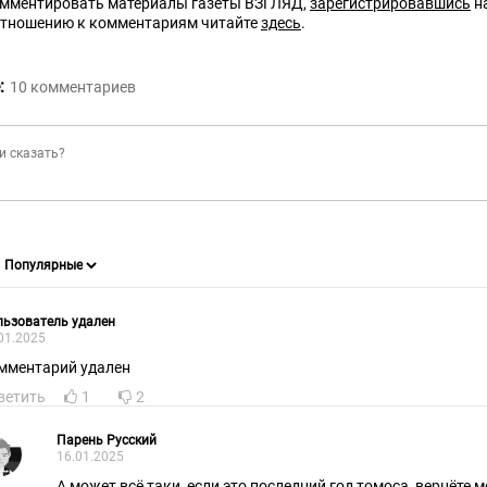
омментировать материалы газеты ВЗГЛЯД,
зарегистрировавшись
на
отношению к комментариям читайте
здесь
.
:
10
комментариев
ьзователь удален
01.2025
мментарий удален
ветить
1
2
Парень Русский
16.01.2025
А может всё таки, если это последний год томоса, вернёте 