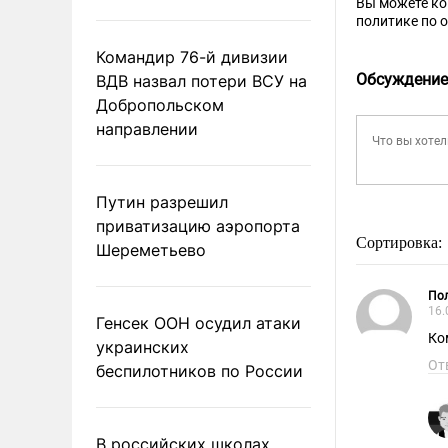
Вы можете к
политике по 
Командир 76-й дивизии
Обсуждение
ВДВ назвал потери ВСУ на
Добропольском
направлении
Путин разрешил
приватизацию аэропорта
Сортировка:
Шереметьево
Пол
16.
Генсек ООН осудил атаки
Ко
украинских
От
беспилотников по России
В российских школах