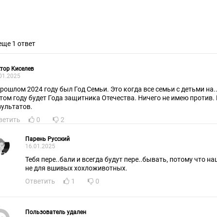
еще 1 ответ
тор Киселев
01.2025
прошлом 2024 году был Год Семьи. Это когда все семьи с детьми на.
этом году будет Года защитника Отечества. Ничего не имею против. 
зультатов.
ветить
0
2
Парень Русский
16.01.2025
Тебя пере..бали и всегда будут пере..бывать, потому что на
не для вшивых хохложивотных.
Ответить
1
0
Пользователь удален