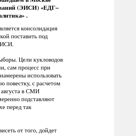
ований (ЭИСИ) «ЕДГ–
алитика» .
является консолидация
кой поставить под
ЭИСИ.
ыборы. Цели кукловодов
и, сам процесс при
 намерены использовать
ю повестку, с расчетом
 августа в СМИ
амеренно подставляют
хе перед так
висеть от того, дойдет