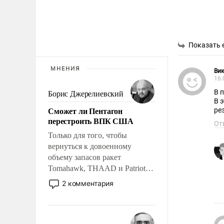
Показать 
МНЕНИЯ
Вик
16.
В 
Борис Джерелиевский
В 
Сможет ли Пентагон
ре
перестроить ВПК США
От
Только для того, чтобы
вернуться к довоенному
объему запасов ракет
Tomahawk, THAAD и Patriot
США потребуется более трех
2 комментария
лет. Даже небольшая война с
Ираном опустошила
американские арсеналы.
Сложившаяся ситуация