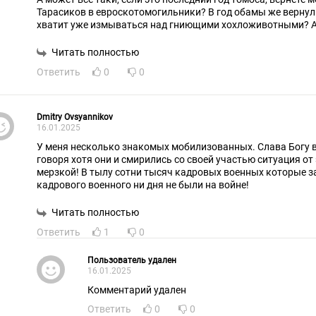
Тарасиков в евроскотомогильники? В год обамы же вернул
хватит уже измываться над гниющими хохложивотными? А,
Читать полностью
Ответить
0
0
Dmitry Ovsyannikov
16.01.2025
У меня несколько знакомых мобилизованных. Слава Богу в
говоря хотя они и смирились со своей участью ситуация от 
мерзкой! В тылу сотни тысяч кадровых военных которые з
кадрового военного ни дня не были на войне!
Читать полностью
Ответить
1
0
Пользователь удален
16.01.2025
Комментарий удален
Ответить
0
0