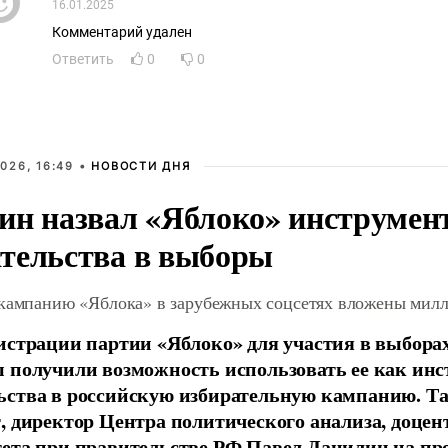
16.01.2025
Комментарий удален
Ответить
0
0
026, 16:49 •
НОВОСТИ ДНЯ
ин назвал «Яблоко» инструмен
тельства в выборы
 кампанию «Яблока» в зарубежных соцсетях вложены мил
истрации партии «Яблоко» для участия в выбора
 получили возможность использовать ее как ин
ства в российскую избирательную кампанию. Та
, директор Центра политического анализа, доце
тета при правительстве РФ Павел Данилин на п