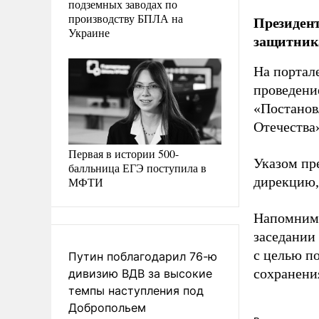
подземных заводах по
производству БПЛА на
Президент
Украине
защитника
На портал
проведени
«Постанов
Отечества
Первая в истории 500-
Указом пр
балльница ЕГЭ поступила в
дирекцию,
МФТИ
Напомним
заседании
с целью п
Путин поблагодарил 76-ю
сохранени
дивизию ВДВ за высокие
темпы наступления под
Добропольем