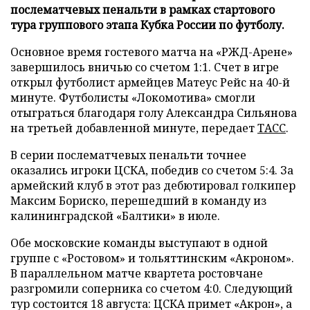
послематчевых пенальти в рамках стартового
тура группового этапа Кубка России по футболу.
Основное время гостевого матча на «РЖД-Арене»
завершилось вничью со счетом 1:1. Счет в игре
открыл футболист армейцев Матеус Рейс на 40-й
минуте. Футболисты «Локомотива» смогли
отыграться благодаря голу Александра Сильянова
на третьей добавленной минуте, передает
ТАСС
.
В серии послематчевых пенальти точнее
оказались игроки ЦСКА, победив со счетом 5:4. За
армейский клуб в этот раз дебютировал голкипер
Максим Бориско, перешедший в команду из
калининградской «Балтики» в июле.
Обе московские команды выступают в одной
группе с «Ростовом» и тольяттинским «Акроном».
В параллельном матче квартета ростовчане
разгромили соперника со счетом 4:0. Следующий
тур состоится 18 августа: ЦСКА примет «Акрон», а