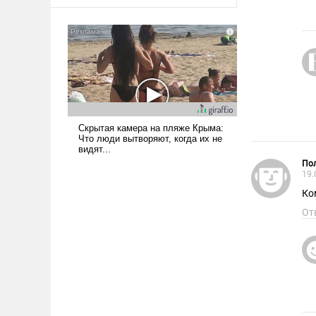
оплачиваться за счет
российских
налогоплательщиков и где
Еревану за свои поступки не
нужно отвечать.
Пол
19.
Ко
От