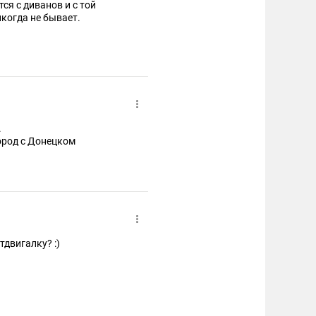
ся с диванов и с той
когда не бывает.
.
ород с Донецком
тдвигалку? :)