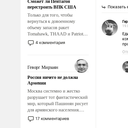
Сможет ли Пентагон
слабым, идти вперед и
перестроить ВПК США
Показать 
адаптироваться.
Только для того, чтобы
вернуться к довоенному
Гер
19.
объему запасов ракет
Tomahawk, THAAD и Patriot
Ед
ко
США потребуется более трех
4 комментария
пр
лет. Даже небольшая война с
От
Ираном опустошила
американские арсеналы.
Сложившаяся ситуация
Геворг Мирзаян
означает многолетний период
Россия ничего не должна
уязвимости США, например,
Армении
перед Китаем.
Москва системно и жестко
разрушает тот фантастический
мир, который Пашинян рисует
для армянского населения.
Мир, где политические
17 комментариев
прожекты будут безусловно