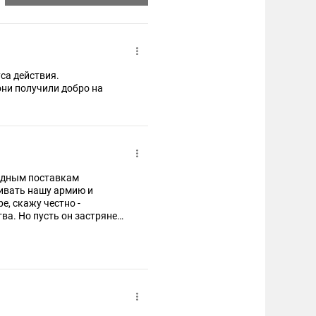
са действия.
они получили добро на
падным поставкам
ивать нашу армию и
ва. Но пусть он застрянет
отив нашей армии! Вы