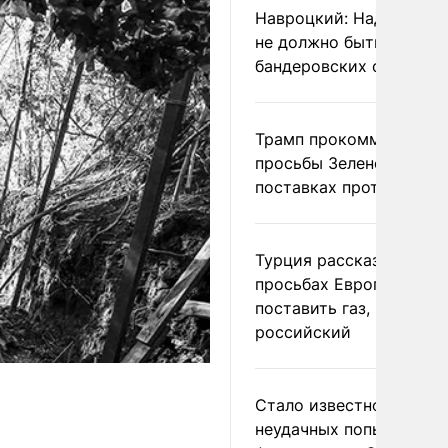
Навроцкий: Над Польш
не должно быть
бандеровских флагов
Трамп прокомментиров
просьбы Зеленского о
поставках противораке
Турция рассказала о
просьбах Европы
поставить газ, но не
российский
Стало известно о
неудачных попытках ВС