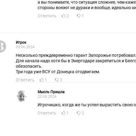
а вы понимаете, что ситуация сложнее, чем кажет
стороны воюют не дураки и вообще, идеально ни
Ответить
2
1
Игрок
20.06.2024
Несколько преждевременно гарант Запорожье потребовал
Для начала надо хотя бы в Энергодаре закрепиться и Белг
обезопасить.
Три года уже ВСУ от Донецка отодвигаем.
Ответить
1
3
Мысль Пришла
20.06.2024
Игрочишко, когда же ты успел вырастить свою о
Ответить
1
2