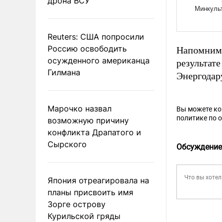
дрона ВСУ
Reuters: США попросили
Россию освободить
Напомним,
осужденного американца
результат
Гилмана
Энергода
Марочко назвал
Вы можете к
политике по 
возможную причину
конфликта Драпатого и
Сырского
Обсуждение
Япония отреагировала на
планы присвоить имя
Зорге острову
Курильской гряды