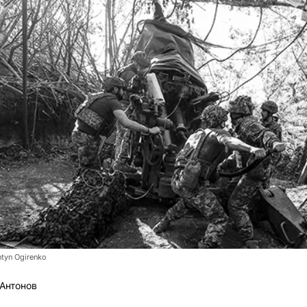
tyn Ogirenko
Антонов