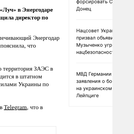
форсировать Северски
«Луч» в Энергодаре
Донец
бщила директор по
Нацсовет Украины по Т
спечивающий Энергодар
призвал объявить
Музыченко угрозой
пояснила, что
нацбезопасности
о территория ЗАЭС в
МВД Германии отвергл
одится в штатном
заявления о боеприпас
силами Украины по
на украинском самолет
Лейпциге
 в
Telegram
, что в