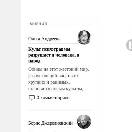
МНЕНИЯ
Ольга Андреева
Культ психотравмы
разрушает и человека, и
народ
Обиды на этот жестокий мир,
разрушающий нас, таких
хрупких и ранимых,
становятся новым культом,
постепенно вытесняя и
0 комментариев
отменяя традиционное
требование к человеку – быть
мужественным и твердым под
ударами судьбы, брать на себя
Борис Джерелиевский
ответственность, помогать