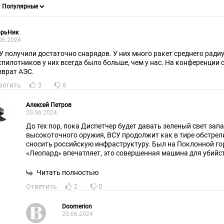
орьНик
06.2024
У получили достаточно снарядов. У них много ракет среднего радиу
спилотников у них всегда было больше, чем у нас. На конференции 
зврат АЭС.
ветить
3
6
Алексей Петров
20.06.2024
До тех пор, пока Диспетчер будет давать зеленый свет за
высокоточного оружия, ВСУ продолжит как в тире обстрел
сносить российскую инфраструктуру. Был на Поклонной горе, скажу честно -
«Леопард» впечатляет, это совершенная машина для убийст
навсегда перед взорванными мостами, чем будет воевать пр
понимаете, что дело не только в Леопардах.
Читать полностью
Ответить
2
0
Doomerion
20.06.2024