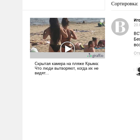
Сортировка:
Иг
20.
ВС
Бе
во
От