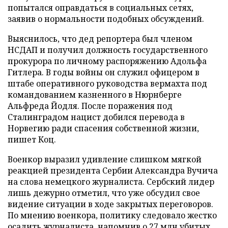
попытался оправдаться в социальных сетях,
заявив о нормальности подобных обсуждений.
Выяснилось, что дед репортера был членом
НСДАП и получил должность государственного
прокурора по личному распоряжению Адольфа
Гитлера. В годы войны он служил офицером в
штабе оперативного руководства вермахта под
командованием казненного в Нюрнберге
Альфреда Йодля. После поражения под
Сталинградом нацист добился перевода в
Норвегию ради спасения собственной жизни,
пишет Коц.
Военкор выразил удивление слишком мягкой
реакцией президента Сербии Александра Вучича
на слова немецкого журналиста. Сербский лидер
лишь дежурно отметил, что уже обсудил свое
видение ситуации в ходе закрытых переговоров.
По мнению военкора, политику следовало жестко
осадить журналиста, напомнив о 27 млн убитых