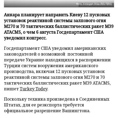
Фото: Annegret Hilse/REUTERS
Анкара планирует направить Киеву 12 пусковых
установок реактивной системы залпового огня
М270 и 70 тактических баллистических ракет М39
ATACMS, о чем 6 августа Госдепартамент США
уведомил конгресс.
Госдепартамент США уведомил американских
законодателей о возможной постоянной
передаче Украине находящихся в распоряжении
Турции систем вооружения американского
производства, включая 12 пусковых установок
реактивной системы залпового огня М270 и 70
тактических баллистических ракет М39 ATACMS,
пишет
Turkey Todey
.
Поскольку техника произведена в Соединенных
Штатах, для ее реэкспорта требуется
официальное разрешение Вашингтона.