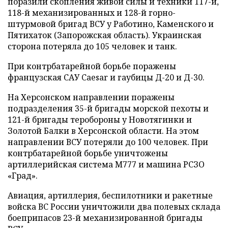
поразили скопления живой силы и техники 117-й,
118-й механизированных и 128-й горно-
штурмовой бригад ВСУ у Работино, Каменского и
Пятихаток (Запорожская область). Украинская
сторона потеряла до 105 человек и танк.
При контрбатарейной борьбе поражены
французская САУ Caesar и гаубицы Д-20 и Д-30.
На Херсонском направлении поражены
подразделения 35-й бригады морской пехоты и
121-й бригады теробороны у Новотягинки и
Золотой Балки в Херсонской области. На этом
направлении ВСУ потеряли до 100 человек. При
контрбатарейной борьбе уничтожены
артиллерийская система М777 и машина РСЗО
«Град».
Авиация, артиллерия, беспилотники и ракетные
войска ВС России уничтожили два полевых склада
боеприпасов 23-й механизированной бригады