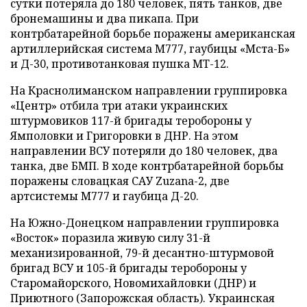
сутки потеряла до 180 человек, пять танков, две
бронемашины и два пикапа. При
контрбатарейной борьбе поражены американская
артиллерийская система М777, гаубицы «Мста-Б»
и Д-30, противотанковая пушка МТ-12.
На Краснолиманском направлении группировка
«Центр» отбила три атаки украинских
штурмовиков 117-й бригады теробороны у
Ямполовки и Григоровки в ДНР. На этом
направлении ВСУ потеряли до 180 человек, два
танка, две БМП. В ходе контрбатарейной борьбы
поражены словацкая САУ Zuzana-2, две
артсистемы М777 и гаубица Д-20.
На Южно-Донецком направлении группировка
«Восток» поразила живую силу 31-й
механизированной, 79-й десантно-штурмовой
бригад ВСУ и 105-й бригады теробороны у
Старомайорского, Новомихайловки (ДНР) и
Приютного (Запорожская область). Украинская