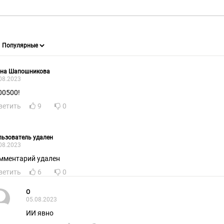
ена Шапошникова
08.2023
00500!
ветить
9
0
ьзователь удален
08.2023
мментарий удален
ветить
6
0
О
05.08.2023
ИИ явно