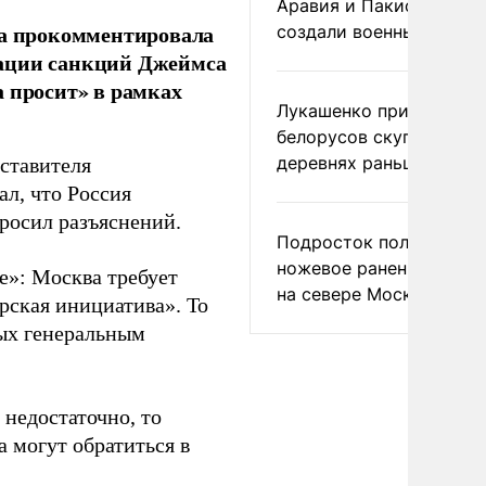
Аравия и Пакистан
а прокомментировала
создали военный союз
нации санкций Джеймса
а просит» в рамках
Лукашенко призвал
белорусов скупать дом
деревнях раньше росси
дставителя
л, что Россия
росил разъяснений.
Подросток получил
ножевое ранение в дра
е»: Москва требует
на севере Москвы
рская инициатива». То
ных генеральным
недостаточно, то
 могут обратиться в