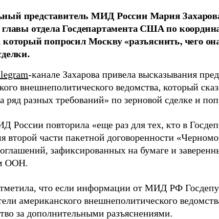
ный представитель МИД России Мария Захаров
е главы отдела Госдепартамента США по коорди
 который попросил Москву «разъяснить, чего он
сделки.
elegram
-канале Захарова привела высказывания пре
кого внешнеполитического ведомства, который сказа
а ряд разных требований» по зерновой сделке и поп
Д России повторила «еще раз для тех, кто в Госдеп
я второй части пакетной договоренности «Черномо
 соглашений, зафиксированных на бумаге и заверен
м ООН.
отметила, что если информации от МИД РФ Госдепу 
тели американского внешнеполитического ведомства
тво за дополнительными разъяснениями.