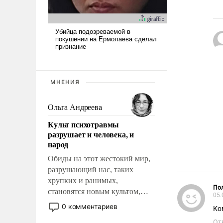
МНЕНИЯ
Ольга Андреева
Культ психотравмы
разрушает и человека, и
народ
Обиды на этот жестокий мир,
разрушающий нас, таких
хрупких и ранимых,
Пол
становятся новым культом,
05.
постепенно вытесняя и
0 комментариев
Ко
отменяя традиционное
От