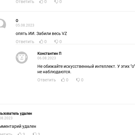
Ответить
0
0
О
05.08.2023
опять ИИ. Забили весь VZ
Ответить
0
0
Константин П
06.08.2023
Не обижайте искусственный интеллект. У этих "о
не наблюдаются.
Ответить
0
0
ьзователь удален
08.2023
мментарий удален
ветить
3
3