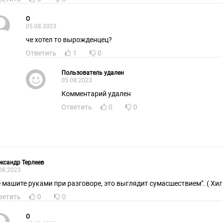
О
05.08.2023
че хотел то вырожденцец?
Ответить
1
0
Пользователь удален
05.08.2023
Комментарий удален
Ответить
0
0
ксандр Терлеев
08.2023
е машите руками при разговоре, это выглядит сумасшествием". ( Хил
ветить
0
0
О