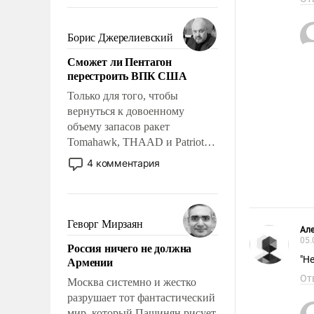
требование к человеку – быть
мужественным и твердым под
ударами судьбы, брать на себя
Борис Джерелиевский
ответственность, помогать
Сможет ли Пентагон
слабым, идти вперед и
перестроить ВПК США
адаптироваться.
Только для того, чтобы
вернуться к довоенному
объему запасов ракет
Tomahawk, THAAD и Patriot
США потребуется более трех
4 комментария
лет. Даже небольшая война с
Ираном опустошила
американские арсеналы.
Сложившаяся ситуация
Геворг Мирзаян
Але
означает многолетний период
05.
Россия ничего не должна
уязвимости США, например,
Армении
"Н
перед Китаем.
От
Москва системно и жестко
разрушает тот фантастический
мир, который Пашинян рисует