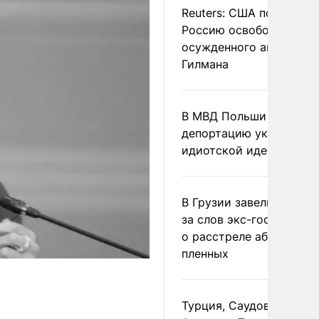
Reuters: США попросил
Россию освободить
осужденного американ
Гилмана
В МВД Польши назвали
депортацию украинцев
идиотской идеей
В Грузии завели дело и
за слов экс-госминист
о расстреле абхазских
пленных
Турция, Саудовская