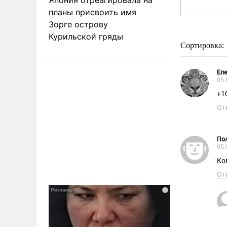
планы присвоить имя
Зорге острову
Курильской гряды
Сортировка:
Ел
05.
+1
От
Пол
05.
Ко
От