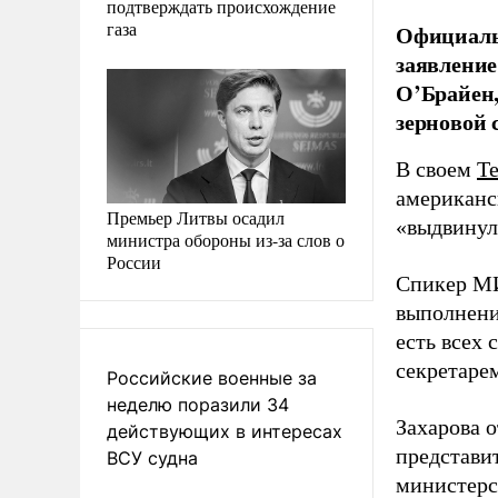
подтверждать происхождение
газа
Официаль
заявлени
О’Брайен,
зерновой 
В своем
T
американс
Премьер Литвы осадил
«выдвинул
министра обороны из-за слов о
России
Спикер МИ
выполнени
есть всех
секретаре
Российские военные за
неделю поразили 34
Захарова 
действующих в интересах
представи
ВСУ судна
министерс