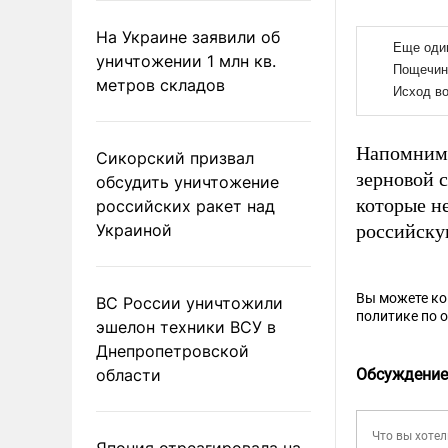
На Украине заявили об
уничтожении 1 млн кв.
метров складов
Напомним
Сикорский призвал
зерновой 
обсудить уничтожение
которые н
российских ракет над
Украиной
российску
Вы можете к
ВС России уничтожили
политике по 
эшелон техники ВСУ в
Днепропетровской
области
Обсуждение
Япония отреагировала на