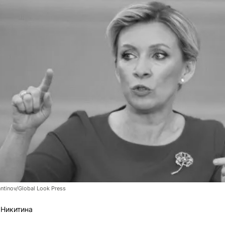
tinov/Global Look Press
 Никитина