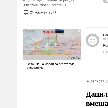
для армянского населения.
Мир, где политические
21 комментарий
прожекты будут безусловно
оплачиваться за счет
российских
налогоплательщиков и где
Пол
Еревану за свои поступки не
05.
нужно отвечать.
Ко
От
6 АВГУСТА 2
Данил
вмеша