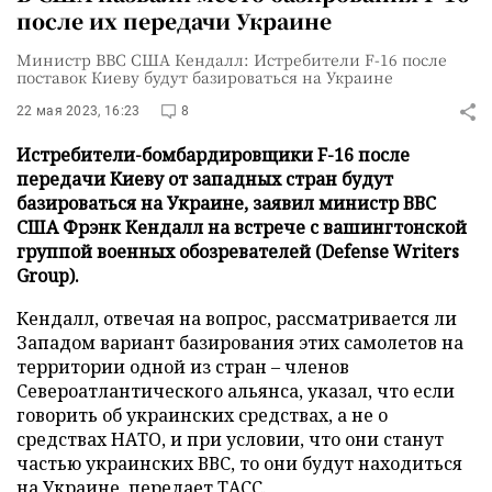
после их передачи Украине
Министр ВВС США Кендалл: Истребители F-16 после
поставок Киеву будут базироваться на Украине
22 мая 2023, 16:23
8
Истребители-бомбардировщики F-16 после
передачи Киеву от западных стран будут
базироваться на Украине, заявил министр ВВС
США Фрэнк Кендалл на встрече с вашингтонской
группой военных обозревателей (Defense Writers
Group).
Кендалл, отвечая на вопрос, рассматривается ли
Западом вариант базирования этих самолетов на
территории одной из стран – членов
Североатлантического альянса, указал, что если
говорить об украинских средствах, а не о
средствах НАТО, и при условии, что они станут
частью украинских ВВС, то они будут находиться
на Украине, передает
ТАСС
.