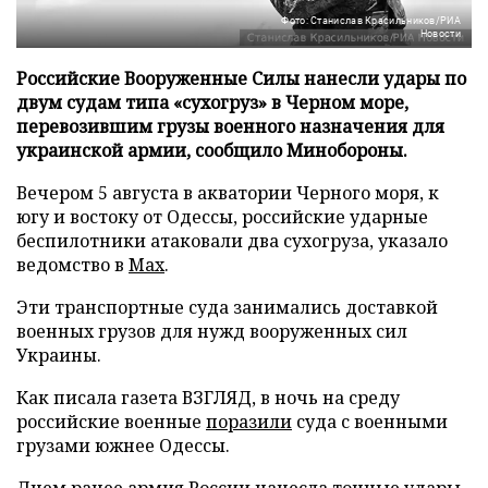
Фото: Станислав Красильников/РИА
Новости
Российские Вооруженные Силы нанесли удары по
двум судам типа «сухогруз» в Черном море,
перевозившим грузы военного назначения для
украинской армии, сообщило Минобороны.
Вечером 5 августа в акватории Черного моря, к
югу и востоку от Одессы, российские ударные
беспилотники атаковали два сухогруза, указало
ведомство в
Max
.
Эти транспортные суда занимались доставкой
военных грузов для нужд вооруженных сил
Украины.
Как писала газета ВЗГЛЯД, в ночь на среду
российские военные
поразили
суда с военными
грузами южнее Одессы.
Днем ранее армия России
нанесла
точные удары