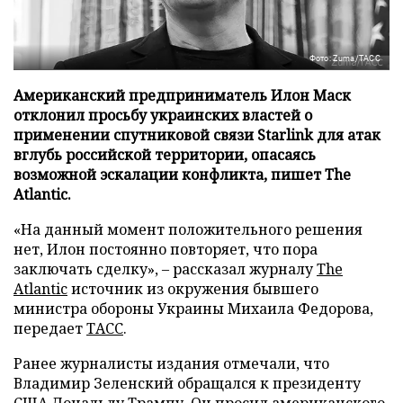
Фото: Zuma/ТАСС
Американский предприниматель Илон Маск
отклонил просьбу украинских властей о
применении спутниковой связи Starlink для атак
вглубь российской территории, опасаясь
возможной эскалации конфликта, пишет The
Atlantic.
«На данный момент положительного решения
нет, Илон постоянно повторяет, что пора
заключать сделку», – рассказал журналу
The
Atlantic
источник из окружения бывшего
министра обороны Украины Михаила Федорова,
передает
ТАСС
.
Ранее журналисты издания отмечали, что
Владимир Зеленский обращался к президенту
США Дональду Трампу. Он просил американского