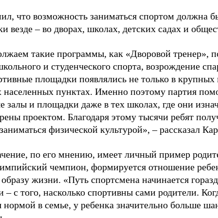
ил, что возможность заниматься спортом должна б
и везде – во дворах, школах, детских садах и обще
лжаем такие программы, как «Дворовой тренер», п
школьного и студенческого спорта, возрождение спа
ртивные площадки появлялись не только в крупных г
 населенных пунктах. Именно поэтому партия помо
е залы и площадки даже в тех школах, где они изна
рены проектом. Благодаря этому тысячи ребят пол
заниматься физической культурой», – рассказал Ка
ачение, по его мнению, имеет личный пример родит
лимпийский чемпион, формируется отношение ребен
 образу жизни. «Путь спортсмена начинается гораз
 – с того, насколько спортивны сами родители. Ког
я нормой в семье, у ребенка значительно больше ша
н.