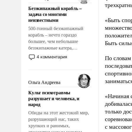
казалось, что эти вопросы
трехкратн
Безэкипажный корабль –
решены раз и навсегда, но –
задача со многими
нет, не решены.
неизвестными
«Быть спо
множество
500-тонный безэкипажный
положител
корабль – нечто гораздо
большее, чем небольшие
Быть силь
безэкипажные катера,
применение которых уже
4 комментария
По словам
стало обыденностью. Задача по
последоват
созданию такого корабля очень
спортивно
сложна и амбициозна. Однако
и ее реализация радикально
заниматьс
Ольга Андреева
поднимет наши боевые
Культ психотравмы
возможности.
«Начиная 
разрушает и человека, и
добивалас
народ
только до
Обиды на этот жестокий мир,
соревнова
разрушающий нас, таких
хрупких и ранимых,
с массовог