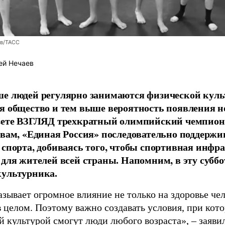
ев/ТАСС
ей Нечаев
е людей регулярно занимаются физической культ
я общество и тем выше вероятность появления 
азете ВЗГЛЯД трехкратный олимпийский чемпион
овам, «Единая Россия» последовательно поддержи
 спорта, добиваясь того, чтобы спортивная инфр
 для жителей всей страны. Напомним, в эту суббо
культурника.
зывает огромное влияние не только на здоровье чел
в целом. Поэтому важно создавать условия, при кот
й культурой смогут люди любого возраста», – заяви