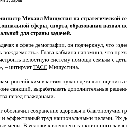
ий Зубарев
министр Михаил Мишустин на стратегической се
социальной сферы, спорта, образования назвал 
льной для страны задачей.
адачах в сфере демографии, он подчеркнул, что «зд
ь рождаемость». Глава кабмина напомнил, что през
ыстроить целостную систему помощи семьям с деть
», – цитирует
ТАСС
Мишустина.
овам, российским властям нужно детально оценить 
фоне санкций, вырабатывать дополнительные решени
ства перед гражданами.
т обозначил сохранение здоровья и благополучия гр
 и эффективный труд национальными целями. Их д
ые меры. В условиях внешнего санкционного давле