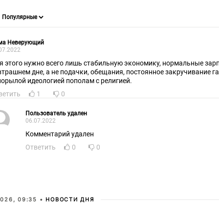
ма Неверующий
07.2022
я этого нужно всего лишь стабильную экономику, нормальные зарп
втрашнем дне, а не подачки, обещания, постоянное закручивание г
порылой идеологией пополам с религией.
ветить
1
0
Пользователь удален
06.07.2022
Комментарий удален
Ответить
0
0
026, 09:35 •
НОВОСТИ ДНЯ