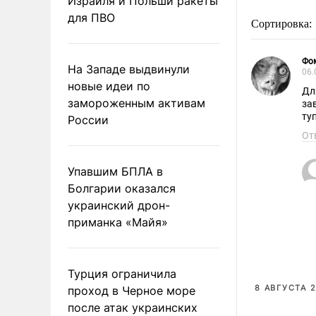
Израиля и Польши ракеты
для ПВО
Сортировка:
Фо
На Западе выдвинули
06.
новые идеи по
Дл
замороженным активам
за
ту
России
От
Упавшим БПЛА в
Болгарии оказался
украинский дрон-
приманка «Майя»
Турция ограничила
8 АВГУСТА 2
проход в Черное море
после атак украинских