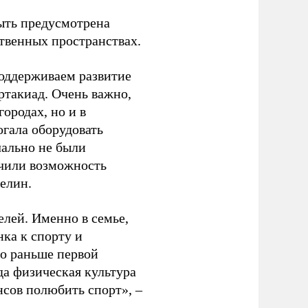
ыть предусмотрена
ственных пространствах.
оддерживаем развитие
ртакиад. Очень важно,
ородах, но и в
гала оборудовать
чально не были
учили возможность
релин.
елей. Именно в семье,
ка к спорту и
до раньше первой
да физическая культура
нсов полюбить спорт», –