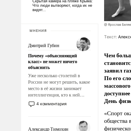
@ Ярослав Беля
МНЕНИЯ
Tекст:
Алекс
Дмитрий Губин
Чем больш
Почему «объясняющий
класс» не может ничего
становитс
объяснить
заявил г
Уже несколько столетий в
По его сл
России не могут решить, какое
массового
место в её жизни занимает
доступнее
интеллигенция, кто к ней
День физ
принадлежит, а кого из неё
4 комментария
исключили с правом
«Спорт ока
восстановления и без оного. И
общества 
чем она отличается от просто
образованных людей. Иногда
физическо
Александр Тимохин