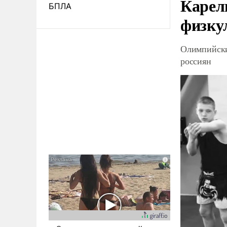
Карел
БПЛА
физку
Олимпийски
россиян