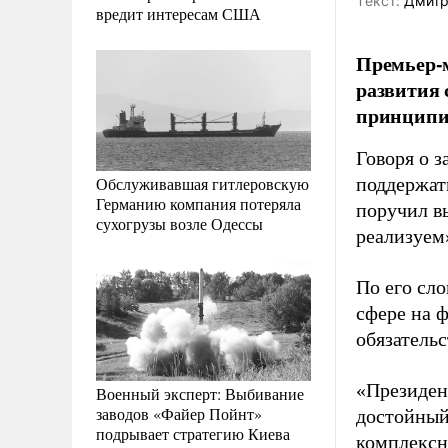
Tекст:
Дмитр
вредит интересам США
Премьер-
развития 
принципиа
Говоря о з
Обслуживавшая гитлеровскую
поддержат
Германию компания потеряла
поручил в
сухогрузы возле Одессы
реализуем
По его сл
сфере на 
обязатель
«Президен
Военный эксперт: Выбивание
заводов «Файер Пойнт»
достойный
подрывает стратегию Киева
комплексн