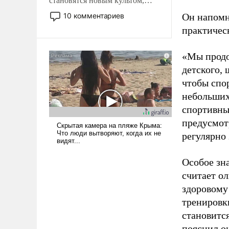
становятся новым культом,
постепенно вытесняя и
10 комментариев
Он напомн
отменяя традиционное
практическ
требование к человеку – быть
мужественным и твердым под
«Мы продо
ударами судьбы, брать на себя
ответственность, помогать
детского, 
слабым, идти вперед и
чтобы спо
адаптироваться.
небольших
спортивны
предусмот
регулярно 
Особое зн
считает о
здоровому
тренировки
становитс
пояснил о