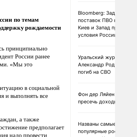
Bloomberg: Задержка
ссии по темам
поставок ПВО вынудит
поддержку рождаемости
Киев и Запад принять
условия России
есь принципиально
идент России ранее
Уральский журналист
ми. «Мы это
Александр Родионов
погиб на СВО
ситуацию в социальной
Фон дер Ляйен призвал
я и выполнять все
пресечь доходы России
аждан, а также
Названы самые
остижение предполагает
популярные российски
ния надо провести