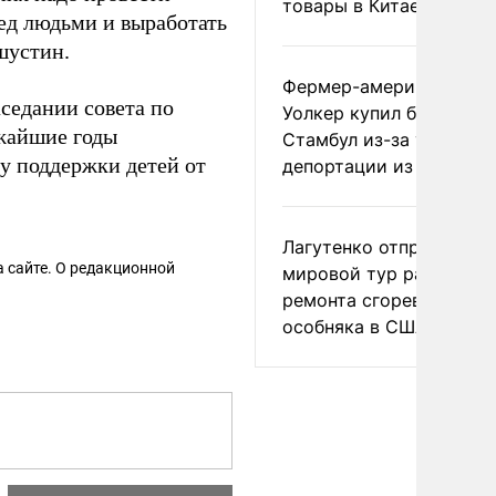
товары в Китае
ред людьми и выработать
шустин.
Фермер-американец
седании совета по
Уолкер купил билет в
ижайшие годы
Стамбул из-за угрозы
у поддержки детей от
депортации из России
Лагутенко отправился в
 сайте. О редакционной
мировой тур ради
ремонта сгоревшего
особняка в США