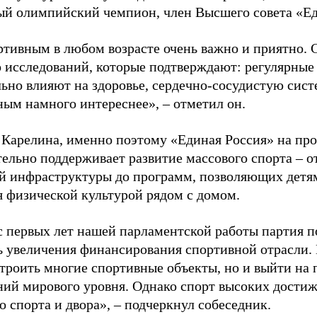
ый олимпийский чемпион, член Высшего совета «Е
ртивным в любом возрасте очень важно и приятно. 
 исследований, которые подтверждают: регулярные
ьно влияют на здоровье, сердечно-сосудистую сист
ным намного интереснее», – отметил он.
 Карелина, именно поэтому «Единая Россия» на пр
ельно поддерживает развитие массового спорта – о
й инфраструктуры до программ, позволяющих детя
я физической культурой рядом с домом.
с первых лет нашей парламентской работы партия п
ь увеличения финансирования спортивной отрасли. 
строить многие спортивные объекты, но и выйти на 
ний мирового уровня. Однако спорт высоких достиж
о спорта и двора», – подчеркнул собеседник.