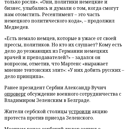
только росли». «Они, политики немецкие и
бизнес, улыбались и думали о том, когда смогут
нам отомстить. Ресентимент – это часть
немецкого политического кода», – продолжил
Медведев.
«Есть немало немцев, которые в ужасе от своей
прессы, политиков. Но кто их слушает? Кому есть
дело до уезжающих из Германии немецких
врачей и преподавателей?» – задался он
вопросом, отметив, что Мартенс «выражает
мнение тевтонских элит»: «У них добить русских –
дело принципа».
Ранее президент Сербии Александр Вучич
опроверг
обсуждение военного сотрудничества с
Владимиром Зеленским в Белграде.
Жители сербской столицы
устроили
акцию
протеста против приезда Зеленского.
Месяцем ранее сербский лидер
заявил
о