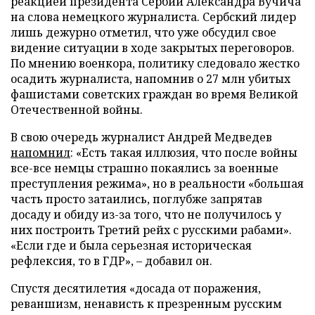
реакцией президента Сербии Александра Вучича
на слова немецкого журналиста. Сербский лидер
лишь дежурно отметил, что уже обсудил свое
видение ситуации в ходе закрытых переговоров.
По мнению военкора, политику следовало жестко
осадить журналиста, напомнив о 27 млн убитых
фашистами советских граждан во время Великой
Отечественной войны.
В свою очередь журналист Андрей Медведев
напомнил
: «Есть такая иллюзия, что после войны
все-все немцы страшно покаялись за военные
преступления режима», но в реальности «большая
часть просто затаились, поглубже запрятав
досаду и обиду из-за того, что не получилось у
них построить Третий рейх с русскими рабами».
«Если где и была серьезная историческая
рефлексия, то в ГДР», – добавил он.
Спустя десятилетия «досада от поражения,
реваншизм, ненависть к презренным русским