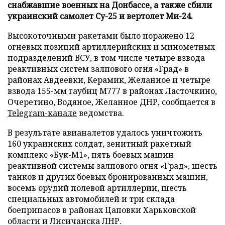
снабжавшие военных на Донбассе, а также сбили
украинский самолет Су-25 и вертолет Ми-24.
Высокоточными ракетами было поражено 12
огневых позиций артиллерийских и минометных
подразделений ВСУ, в том числе четыре взвода
реактивных систем залпового огня «Град» в
районах Авдеевки, Керамик, Желанное и четыре
взвода 155-мм гаубиц М777 в районах Ласточкино,
Очеретино, Водяное, Желанное ДНР, сообщается в
Telegram-канале
ведомства.
В результате авианалетов удалось уничтожить
160 украинских солдат, зенитный ракетный
комплекс «Бук-М1», пять боевых машин
реактивной системы залпового огня «Град», шесть
танков и других боевых бронированных машин,
восемь орудий полевой артиллерии, шесть
специальных автомобилей и три склада
боеприпасов в районах Цаповки Харьковской
области и Лисичанска ЛНР.