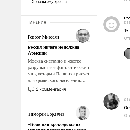
Ро
МНЕНИЯ
04.
Те
Геворг Мирзаян
От
Россия ничего не должна
Армении
Москва системно и жестко
разрушает тот фантастический
мир, который Пашинян рисует
для армянского населения.
Мир, где этому населению все
2 комментария
должны просто по
определению, где его
04.
политические прожекты будут
Оп
беспрекословно оплачиваться
Тимофей Бордачёв
От
за счет российских
«Большая крокодила» из
налогоплательщиков, и где за
Израиля показала проблему