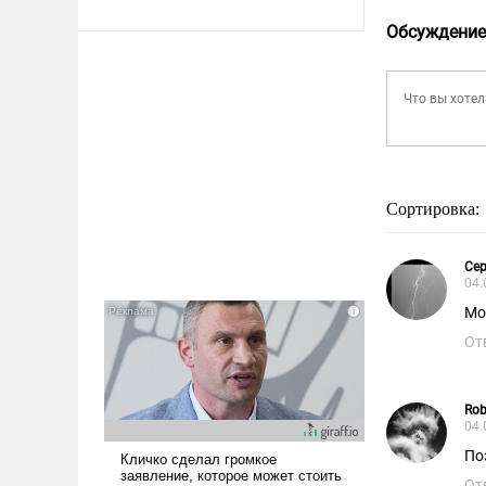
Обсуждение
Сортировка:
Сер
04.
Мо
От
Rob
04.
По
От