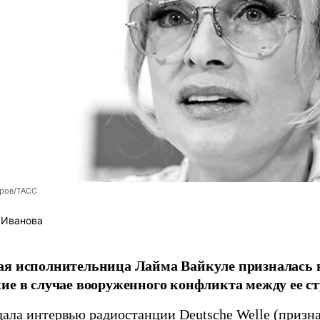
оров/ТАСС
 Иванова
я исполнительница Лайма Вайкуле призналась в
ие в случае вооруженного конфликта между ее ст
дала интервью радиостанции
Deutsche Welle
(призна