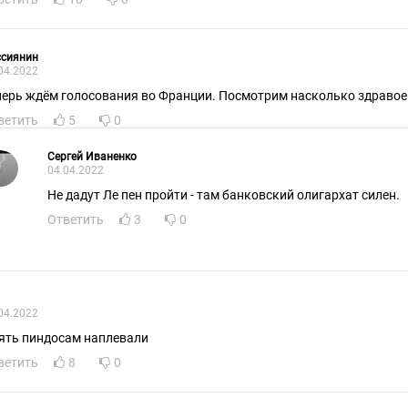
ссиянин
04.2022
перь ждём голосования во Франции. Посмотрим насколько здравое
ветить
5
0
Сергей Иваненко
04.04.2022
Не дадут Ле пен пройти - там банковский олигархат силен.
Ответить
3
0
04.2022
ять пиндосам наплевали
ветить
8
0