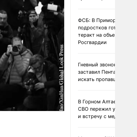
ФСБ: В Приморье трое
подростков готовили
теракт на объекте
Росгвардии
Гневный звонок Трампа
заставил Пентагон сро
искать пропавшие раке
В Горном Алтае участн
СВО пережил удар мол
и встречу с медведем