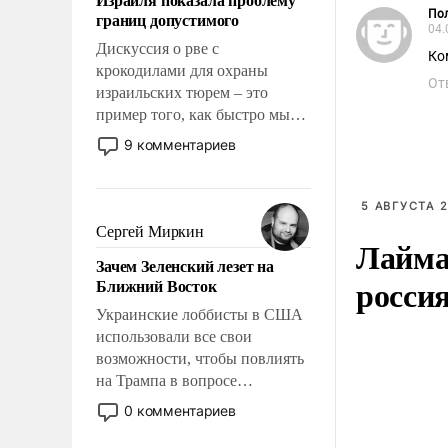
свои поступки не нужно
Пол
границ допустимого
отвечать.
04.
Дискуссия о рве с
Ко
крокодилами для охраны
От
израильских тюрем – это
пример того, как быстро мы
двигаемся по пути
9 комментариев
революционных изменений.
То, что несколько лет назад
было образом для
5 АВГУСТА 2
псевдонаучной фантастики,
Сергей Миркин
Лайма 
стало всерьез обсуждаемой
Зачем Зеленский лезет на
идеей.
росси
Ближний Восток
Украинские лоббисты в США
использовали все свои
возможности, чтобы повлиять
на Трампа в вопросе
предоставления вооружений
0 комментариев
своим нанимателям. Вероятно,
кому-то из тех, кто