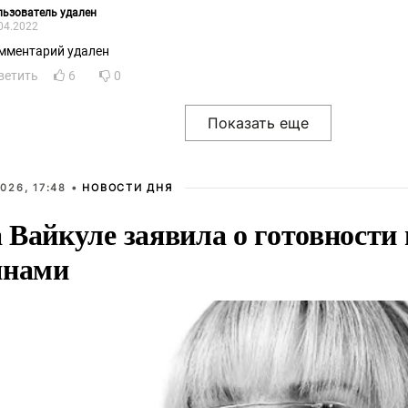
ьзователь удален
04.2022
мментарий удален
ветить
6
0
026, 17:48 •
НОВОСТИ ДНЯ
Вайкуле заявила о готовности 
янами