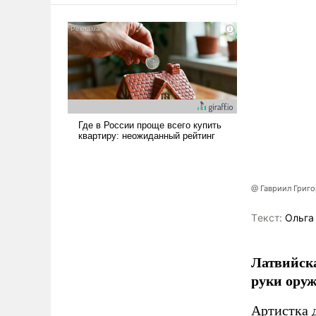
консультирует Киев, пришла в
голову мысль: хорошо бы
продемонстрировать, что
Украина вступила в
вооруженное противостояние
с Ираном.
@ Гавриил Григ
Tекст:
Ольга
Латвийска
руки оруж
Артистка 