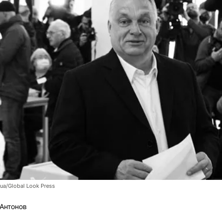
ua/Global Look Press
Антонов