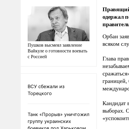
Правящий 
одержал п
правитель
Орбан заяв
всяком слу
Пушков высмеял заявление
Вайкуле о готовности воевать
с Россией
Глава прав
незабываем
сражаться
границей,
ВСУ сбежали из
междунаро
Торецкого
Кандидат 
выборах. 
Танк «Прорыв» уничтожил
«успокоить
группу украинских
боевиков под Харьковом