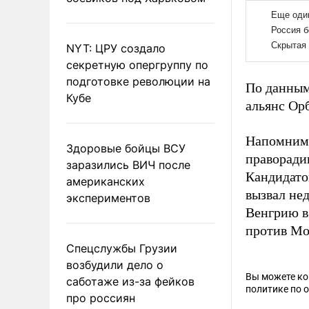
NYT: ЦРУ создало
секретную опергруппу по
подготовке революции на
По данным
Кубе
альянс Ор
Напомним,
Здоровые бойцы ВСУ
праворади
заразились ВИЧ после
Кандидато
американских
вызвал нед
экспериментов
Венгрию в
против Мо
Спецслужбы Грузии
возбудили дело о
Вы можете к
саботаже из-за фейков
политике по 
про россиян