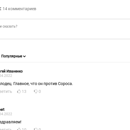
:
14
комментариев
гей Иваненко
04.2022
лодец. Главное, что он против Сороса.
ветить
13
0
ert
04.2022
здравляем!
ветить
10
0