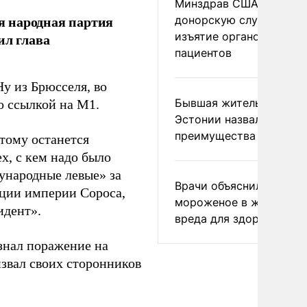
Минздрав США закрыл
я народная партия
донорскую службу за
изъятие органов живых
ил глава
пациентов
Ну из Брюсселя, во
Бывшая жительница
о ссылкой на М1.
Эстонии назвала главн
преимущества России
отому останется
х, с кем надо было
ународные левые» за
Врачи объяснили, как е
ации империи Сороса,
мороженое в жару без
идент».
вреда для здоровья
знал поражение на
извал своих сторонников