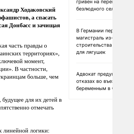
гривен на переименова
ксандр Ходаковский
безлюдного села
офашистов, а спасать
сая Донбасс и зачищая
В Германии перекрыли
магистраль из-за
строительства тоннеле
кая часть правды о
для лягушек
аинских территориях»,
ь ключевой момент,
ии». В частности,
Адвокат предупредил о
 украинцам больше, чем
отказах во въезде
беременным в США
 будущее для их детей в
пятственно отмечать
ах линейной логики: