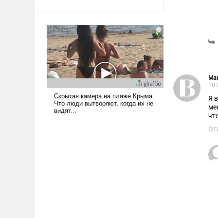
Ираном опустошила
американские арсеналы.
Сложившаяся ситуация
означает многолетний период
уязвимости США, например,
перед Китаем.
Мак
10.
Я 
ме
чт
От