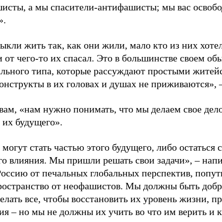
исты, а мы спасители-антифашисты; мы вас освобо
».
кли жить так, как они жили, мало кто из них хотел
 от чего-то их спасал. Это в большинстве своем об
льного типа, которые рассуждают простыми житейс
онструкты в их головах и душах не приживаются», –
вам, «нам нужно понимать, что мы делаем свое дело
е их будущего».
могут стать частью этого будущего, либо остаться 
го влияния. Мы пришли решать свои задачи», – нап
Россию от печальных глобальных перспектив, попут
ространство от неофашистов. Мы должны быть доб
лать все, чтобы восстановить их уровень жизни, п
ия – но мы не должны их учить во что им верить и 