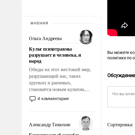
МНЕНИЯ
Ольга Андреева
Культ психотравмы
Вы можете к
разрушает и человека, и
политике по 
народ
Обиды на этот жестокий мир,
Обсуждение
разрушающий нас, таких
хрупких и ранимых,
становятся новым культом,
постепенно вытесняя и
4 комментария
отменяя традиционное
требование к человеку – быть
мужественным и твердым под
ударами судьбы, брать на себя
Александр Тимохин
Сортировка:
ответственность, помогать
Безэкипажный корабль –