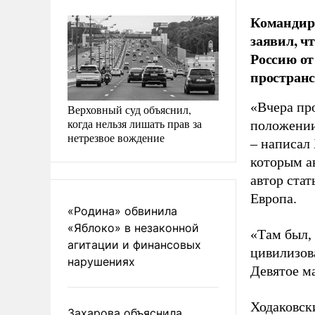
Командир
заявил, ч
Россию от
пространс
«Вчера про
Верховный суд объяснил,
когда нельзя лишать прав за
положении
нетрезвое вождение
– написал
которым а
автор стат
Европа.
«Родина» обвинила
«Яблоко» в незаконной
«Там был, 
агитации и финансовых
цивилизов
нарушениях
Девятое м
Ходаковски
Захарова объяснила