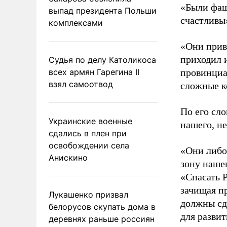
«Были фаш
выпад президента Польши
счастливы
комплексами
«Они привы
приходил и
Судья по делу Католикоса
всех армян Гарегина II
провинциа
взял самоотвод
сложные к
По его сло
Украинские военные
нашего, н
сдались в плен при
освобождении села
«Они либо 
Анискино
зону наше
«Спасать 
зачищая п
Лукашенко призвал
должны сде
белорусов скупать дома в
для развит
деревнях раньше россиян