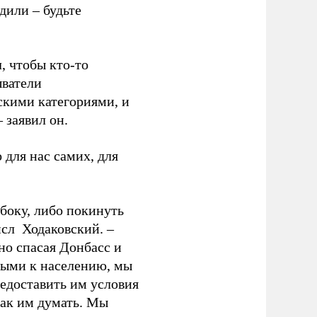
дили – будьте
, чтобы кто-то
ыватели
кими категориями, и
 заявил он.
 для нас самих, для
сбоку, либо покинуть
исл Ходаковский. –
но спасая Донбасс и
рыми к населению, мы
редоставить им условия
как им думать. Мы