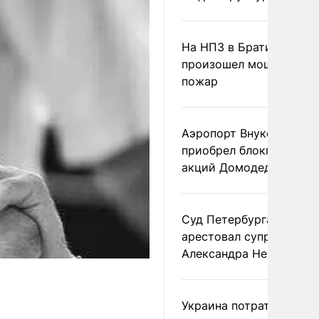
На НПЗ в Братиславе
произошел мощный
пожар
Аэропорт Внуково
приобрел блокпакет
акций Домодедово
Суд Петербурга заочно
арестовал супругу
Александра Невзорова
Украина потратила 1 мл