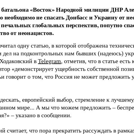
 батальона «Восток» Народной милиции ДНР Але
то необходимо не спасать Донбасс и Украину от не
 печальных глобальных перспектив, попутно спа
тво от неонацистов.
читал одну статью, в которой отображена техничес
 дел на подконтрольных нам бывших (надеюсь) укр
 Ходаковский в
Telegram
, отметив, что в статье ест
втор «демонстрирует ущербность собственной позиц
ьи говорит о том, что Россия не может предложить
дескать, европейский выбор, стремление к лучшему,
анном мире... А мы что можем предложить – беспре
ая?» – указано в сообщении.
й считает, что пора прекратить рассуждать в рамк