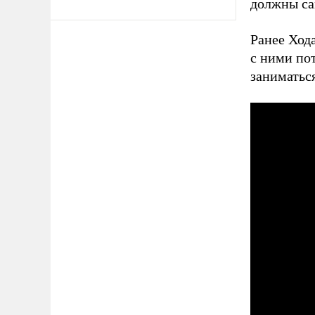
должны са
Ранее Ход
с ними по
заниматьс