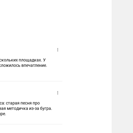
ескольких площадках. У
 сложилось впечатление.
са: старая песня про
ая методичка из-за бугра.
усском мире.