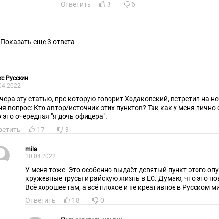
Ответить
3
6
Показать еще 3 ответа
с Русскин
04.2022
вчера эту статью, про которую говорит Ходаковский, встретил на н
ня вопрос: Кто автор/источник этих пунктов? Так как у меня лично
о это очередная "я дочь офицера".
ветить
17
3
mila
10.04.2022
У меня тоже. Это особенно выдаёт девятый пункт этого опу
кружевные трусы и райскую жизнь в ЕС. Думаю, что это нов
Всё хорошее там, а всё плохое и не креативное в Р
Ответить
18
0