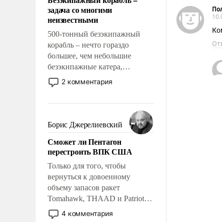
слабым, идти вперед и
задача со многими
Пол
адаптироваться.
10.
неизвестными
Ко
500-тонный безэкипажный
От
корабль – нечто гораздо
большее, чем небольшие
безэкипажные катера,
применение которых уже
2 комментария
стало обыденностью. Задача по
созданию такого корабля очень
сложна и амбициозна. Однако
и ее реализация радикально
Борис Джерелиевский
поднимет наши боевые
Сможет ли Пентагон
возможности.
перестроить ВПК США
Только для того, чтобы
вернуться к довоенному
объему запасов ракет
Tomahawk, THAAD и Patriot
США потребуется более трех
4 комментария
лет. Даже небольшая война с