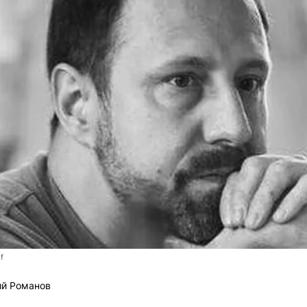
f
ий Романов