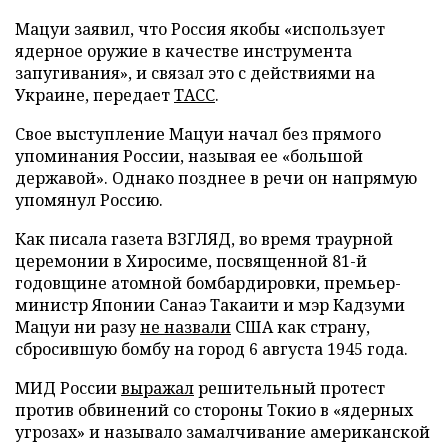
Мацуи заявил, что Россия якобы «использует
ядерное оружие в качестве инструмента
запугивания», и связал это с действиями на
Украине, передает
ТАСС
.
Свое выступление Мацуи начал без прямого
упоминания России, называя ее «большой
державой». Однако позднее в речи он напрямую
упомянул Россию.
Как писала газета ВЗГЛЯД, во время траурной
церемонии в Хиросиме, посвященной 81-й
годовщине атомной бомбардировки, премьер-
министр Японии Санаэ Такаити и мэр Кадзуми
Мацуи ни разу
не назвали
США как страну,
сбросившую бомбу на город 6 августа 1945 года.
МИД России
выражал
решительный протест
против обвинений со стороны Токио в «ядерных
угрозах» и называло замалчивание американской