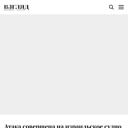
Атака совершена на израильское судно